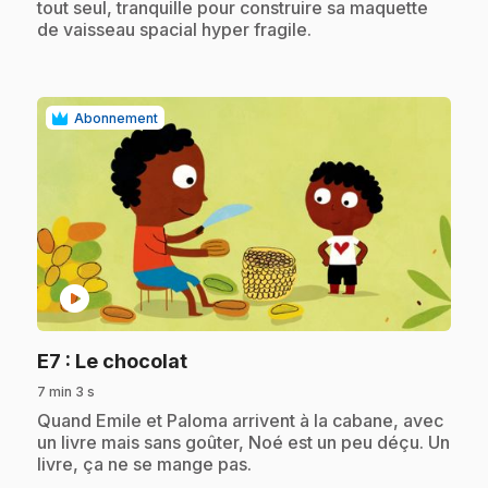
tout seul, tranquille pour construire sa maquette
de vaisseau spacial hyper fragile.
Abonnement
play_circle
.
E7
: Le chocolat
7 min 3 s
.
Quand Emile et Paloma arrivent à la cabane, avec
un livre mais sans goûter, Noé est un peu déçu. Un
livre, ça ne se mange pas.