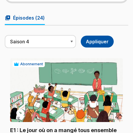
video_library
Épisodes (
24
)
Abonnement
play_circle
.
E1
: Le jour où on a mangé tous ensemble