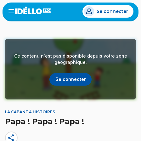
Aller
Se connecter
au
Open
the
contenu
menu
principal
Ce contenu n'est pas disponible depuis votre zone
géographique.
Se connecter
LA CABANE À HISTOIRES
Papa ! Papa ! Papa !
share