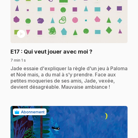
play_circle
.
E17
: Qui veut jouer avec moi ?
7 min 1 s
.
Jade essaie d'expliquer la règle d'un jeu à Paloma
et Noé mais, a du mal à s'y prendre. Face aux
petites moqueries de ses amis, Jade, vexée,
devient désagréable. Mauvaise ambiance !
Abonnement