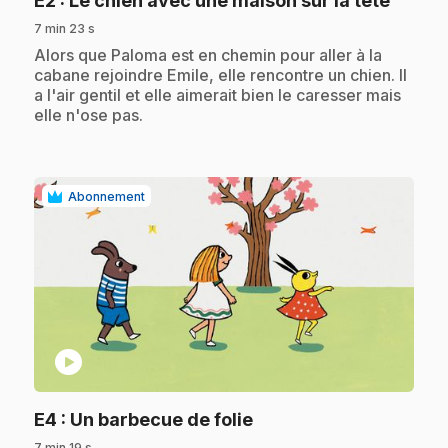
E2
: Le chien avec une maison sur la tête
7 min 23 s
.
Alors que Paloma est en chemin pour aller à la
cabane rejoindre Emile, elle rencontre un chien. Il
a l'air gentil et elle aimerait bien le caresser mais
elle n'ose pas.
Abonnement
play_circle
.
E4
: Un barbecue de folie
7 min 19 s