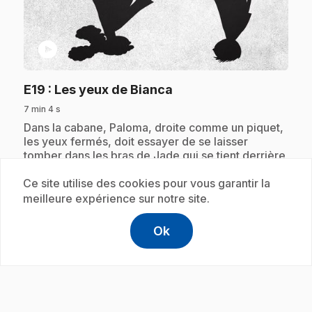
play_circle
.
E19
: Les yeux de Bianca
7 min 4 s
.
Dans la cabane, Paloma, droite comme un piquet,
les yeux fermés, doit essayer de se laisser
tomber dans les bras de Jade qui se tient derrière
elle. Mais Paloma ouvre toujours les yeux et
n'arrive pas à se laisser tomber.
Ce site utilise des cookies pour vous garantir la
meilleure expérience sur notre site.
Ok
help
Aide
Abonnement
Accéder à l
,Ce lien s'