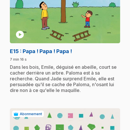
play_circle
.
E15
: Papa ! Papa ! Papa !
7 min 16 s
.
Dans les bois, Emile, déguisé en abeille, court se
cacher derrière un arbre. Paloma est à sa
recherche. Quand Jade surprend Emile, elle est
persuadée qu'il se cache de Paloma, n'osant lui
dire non à ce qu'elle le maquille.
Abonnement