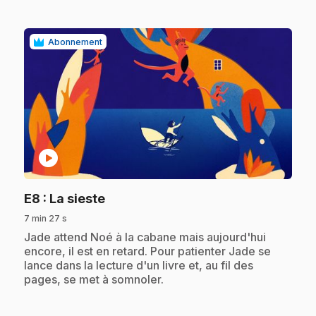
Abonnement
play_circle
.
E8
: La sieste
7 min 27 s
.
Jade attend Noé à la cabane mais aujourd'hui
encore, il est en retard. Pour patienter Jade se
lance dans la lecture d'un livre et, au fil des
pages, se met à somnoler.