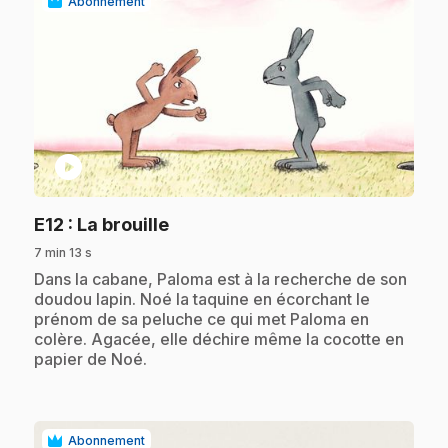
Abonnement
play_circle
.
E12
: La brouille
7 min 13 s
.
Dans la cabane, Paloma est à la recherche de son
doudou lapin. Noé la taquine en écorchant le
prénom de sa peluche ce qui met Paloma en
colère. Agacée, elle déchire même la cocotte en
papier de Noé.
Abonnement