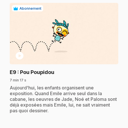
Abonnement
play_circle
.
E9
: Pou Poupidou
7 min 17 s
.
Aujourd'hui, les enfants organisent une
exposition. Quand Emile arrive seul dans la
cabane, les oeuvres de Jade, Noé et Paloma sont
déjà exposées mais Emile, lui, ne sait vraiment
pas quoi dessiner.