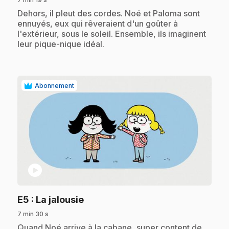
.
Dehors, il pleut des cordes. Noé et Paloma sont
ennuyés, eux qui rêveraient d'un goûter à
l'extérieur, sous le soleil. Ensemble, ils imaginent
leur pique-nique idéal.
Abonnement
play_circle
.
E5
: La jalousie
7 min 30 s
.
Quand Noé arrive à la cabane, super content de