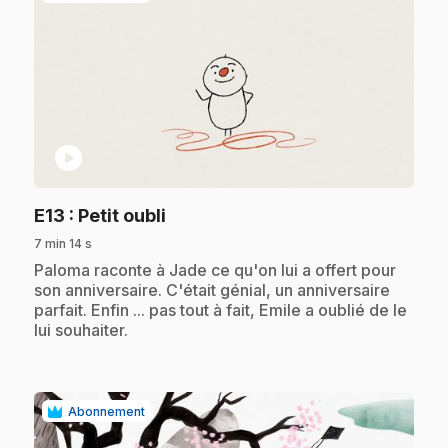
play_circle
.
E13
: Petit oubli
7 min 14 s
.
Paloma raconte à Jade ce qu'on lui a offert pour
son anniversaire. C'était génial, un anniversaire
parfait. Enfin ... pas tout à fait, Emile a oublié de le
lui souhaiter.
Abonnement