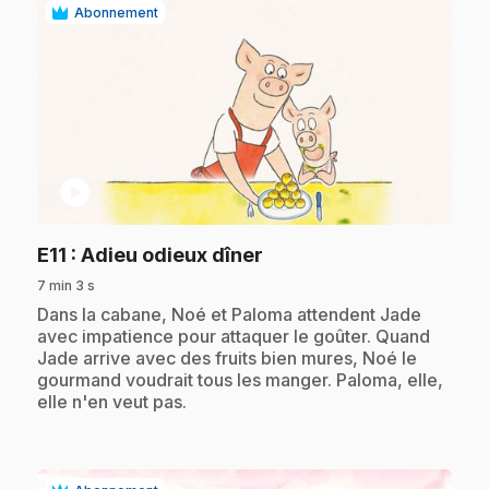
Abonnement
play_circle
.
E11
: Adieu odieux dîner
7 min 3 s
.
Dans la cabane, Noé et Paloma attendent Jade
avec impatience pour attaquer le goûter. Quand
Jade arrive avec des fruits bien mures, Noé le
gourmand voudrait tous les manger. Paloma, elle,
elle n'en veut pas.