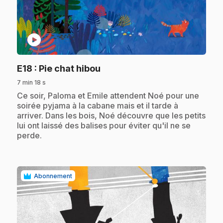
play_circle
.
E18
: Pie chat hibou
7 min 18 s
.
Ce soir, Paloma et Emile attendent Noé pour une
soirée pyjama à la cabane mais et il tarde à
arriver. Dans les bois, Noé découvre que les petits
lui ont laissé des balises pour éviter qu'il ne se
perde.
Abonnement