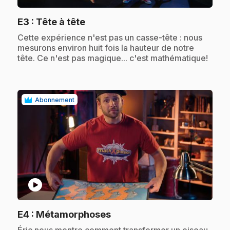
.
E3
: Tête à tête
.
Cette expérience n'est pas un casse-tête : nous
mesurons environ huit fois la hauteur de notre
tête. Ce n'est pas magique... c'est mathématique!
Abonnement
play_circle
.
E4
: Métamorphoses
.
Éric nous montre comment transformer un oiseau