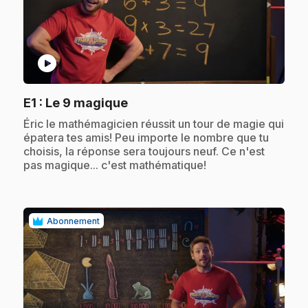
play_circle
.
E1
: Le 9 magique
.
Éric le mathémagicien réussit un tour de magie qui
épatera tes amis! Peu importe le nombre que tu
choisis, la réponse sera toujours neuf. Ce n'est
pas magique... c'est mathématique!
Abonnement