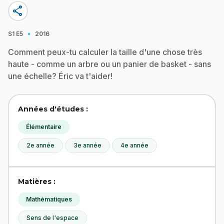
share
·
S1
E5
2016
Comment peux-tu calculer la taille d'une chose très
haute - comme un arbre ou un panier de basket - sans
une échelle? Éric va t'aider!
Années d'études :
Élémentaire
2e année
3e année
4e année
Matières :
Mathématiques
Sens de l'espace