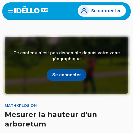
Aller
Se connecter
au
Open
the
contenu
menu
principal
Ce contenu n'est pas disponible depuis votre zone
géographique.
Se connecter
MATHXPLOSION
Mesurer la hauteur d'un
arboretum