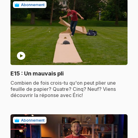
Abonnement
play_circle
.
E15
: Un mauvais pli
.
Combien de fois crois-tu qu'on peut plier une
feuille de papier? Quatre? Cinq? Neuf? Viens
découvrir la réponse avec Éric!
Abonnement