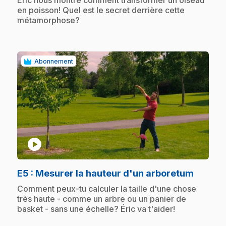
en poisson! Quel est le secret derrière cette
métamorphose?
Abonnement
play_circle
.
E5
: Mesurer la hauteur d'un arboretum
.
Comment peux-tu calculer la taille d'une chose
très haute - comme un arbre ou un panier de
basket - sans une échelle? Éric va t'aider!