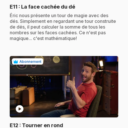
.
E11
: La face cachée du dé
.
Éric nous présente un tour de magie avec des
dés. Simplement en regardant une tour construite
de dés, il peut calculer la somme de tous les
nombres sur les faces cachées. Ce n'est pas
magique... c'est mathématique!
Abonnement
play_circle
.
E12
: Tourner en rond