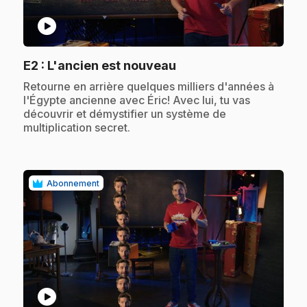
play_circle
.
E2
: L'ancien est nouveau
.
Retourne en arrière quelques milliers d'années à
l'Égypte ancienne avec Éric! Avec lui, tu vas
découvrir et démystifier un système de
multiplication secret.
Abonnement
play_circle