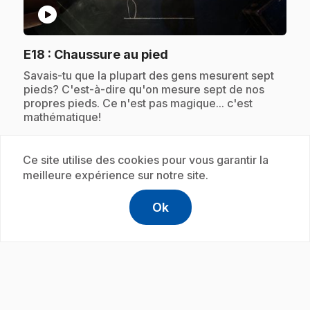
play_circle
.
E18
: Chaussure au pied
.
Savais-tu que la plupart des gens mesurent sept
pieds? C'est-à-dire qu'on mesure sept de nos
propres pieds. Ce n'est pas magique... c'est
mathématique!
Ce site utilise des cookies pour vous garantir la
Abonnement
meilleure expérience sur notre site.
Ok
help
Aide
Accéder à l
,Ce lien s'
play_circle