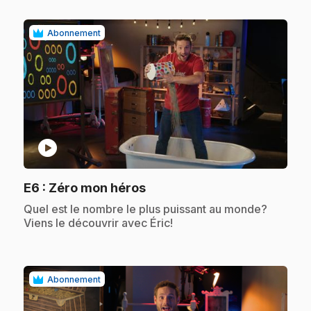
Abonnement
play_circle
.
E6
: Zéro mon héros
.
Quel est le nombre le plus puissant au monde?
Viens le découvrir avec Éric!
Abonnement