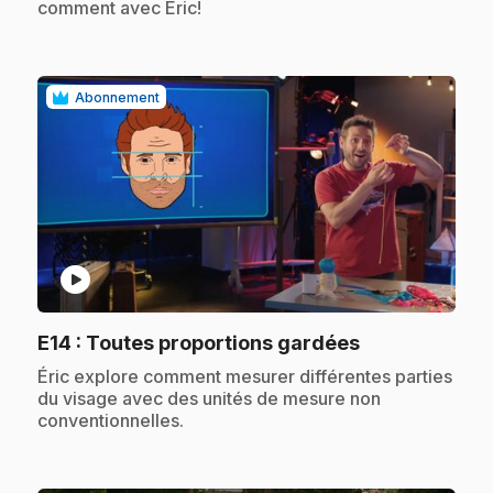
comment avec Éric!
Abonnement
play_circle
.
E14
: Toutes proportions gardées
.
Éric explore comment mesurer différentes parties
du visage avec des unités de mesure non
conventionnelles.