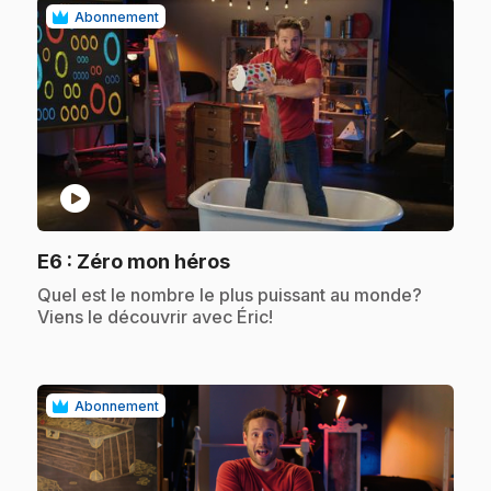
Abonnement
play_circle
.
E6
: Zéro mon héros
.
Quel est le nombre le plus puissant au monde?
Viens le découvrir avec Éric!
Abonnement