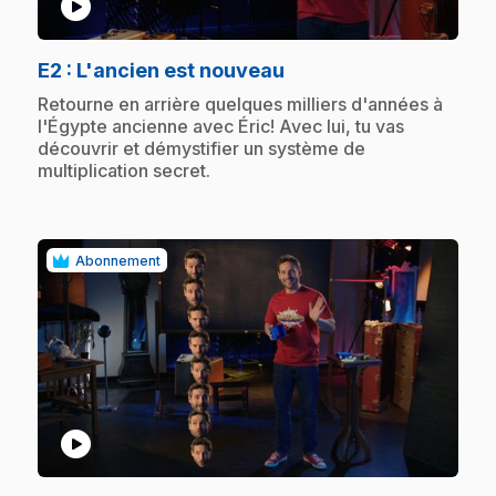
play_circle
.
E2
: L'ancien est nouveau
.
Retourne en arrière quelques milliers d'années à
l'Égypte ancienne avec Éric! Avec lui, tu vas
découvrir et démystifier un système de
multiplication secret.
Abonnement
play_circle