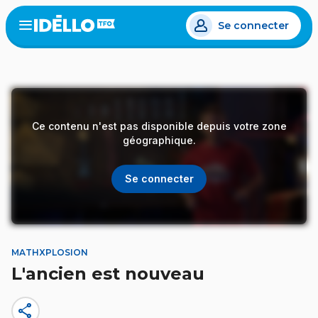
Aller
Se connecter
au
Open
the
contenu
menu
principal
Ce contenu n'est pas disponible depuis votre zone
géographique.
Se connecter
MATHXPLOSION
L'ancien est nouveau
share