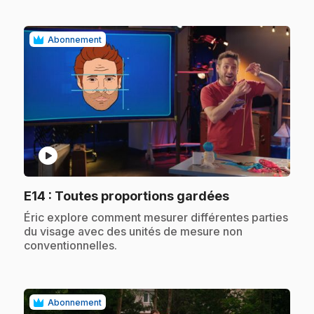
Abonnement
play_circle
.
E14
: Toutes proportions gardées
.
Éric explore comment mesurer différentes parties
du visage avec des unités de mesure non
conventionnelles.
Abonnement