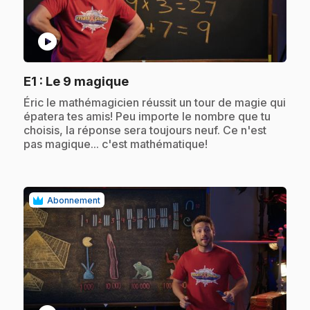
play_circle
.
E1
: Le 9 magique
.
Éric le mathémagicien réussit un tour de magie qui
épatera tes amis! Peu importe le nombre que tu
choisis, la réponse sera toujours neuf. Ce n'est
pas magique... c'est mathématique!
Abonnement