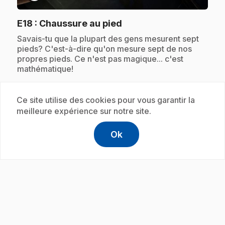
.
E18
: Chaussure au pied
.
Savais-tu que la plupart des gens mesurent sept
pieds? C'est-à-dire qu'on mesure sept de nos
propres pieds. Ce n'est pas magique... c'est
mathématique!
Ce site utilise des cookies pour vous garantir la
Abonnement
meilleure expérience sur notre site.
Ok
help
Aide
Accéder à l
,Ce lien s'
play_circle
.
E19
: Jaloux des multiplications