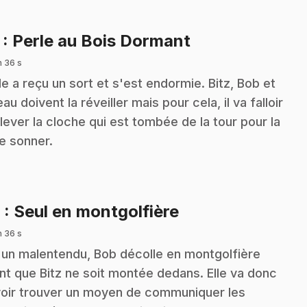
.
7
: Perle au Bois Dormant
n 36 s
le a reçu un sort et s'est endormie. Bitz, Bob et
eau doivent la réveiller mais pour cela, il va falloir
lever la cloche qui est tombée de la tour pour la
re sonner.
.
8
: Seul en montgolfière
n 36 s
 un malentendu, Bob décolle en montgolfière
nt que Bitz ne soit montée dedans. Elle va donc
oir trouver un moyen de communiquer les