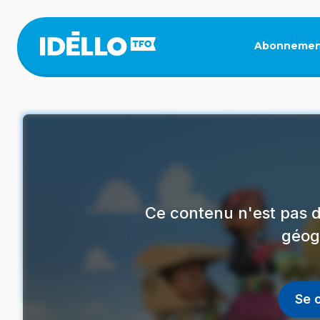
Aller
au
contenu
Abonnemen
principal
Ce contenu n'est pas d
géog
Se 