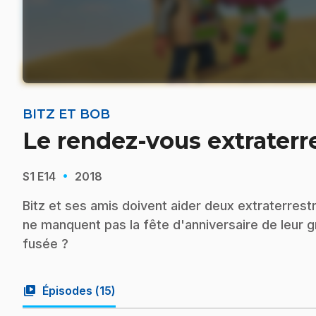
BITZ ET BOB
Le rendez-vous extraterr
·
S1
E14
2018
Bitz et ses amis doivent aider deux extraterrestr
ne manquent pas la fête d'anniversaire de leur 
fusée ?
video_library
Épisodes (
15
)