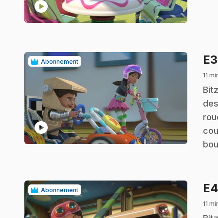
play_circle
E
Abonnement
11 mi
.
Bit
des
rou
play_circle
cou
bou
E
Abonnement
11 mi
.