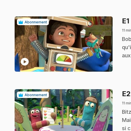
E1
Abonnement
11 mi
.
Bob
qu'
aux
play_circle
E
Abonnement
11 mi
.
Bit
Mai
si 