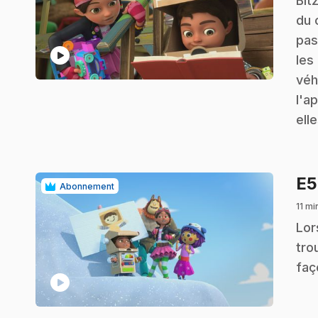
Bit
du 
pas
play_circle
les
véh
l'a
ell
E
Abonnement
11 mi
.
Lor
tro
faç
play_circle