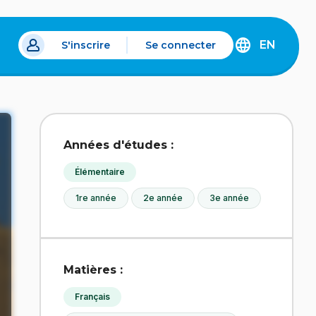
EN
S'inscrire
Se connecter
s un nouvel onglet.
DISCOVER
THE
ENGLISH
VERSION
OF
IDÉLLO.
Années d'études :
Élémentaire
1re année
2e année
3e année
Matières :
Français