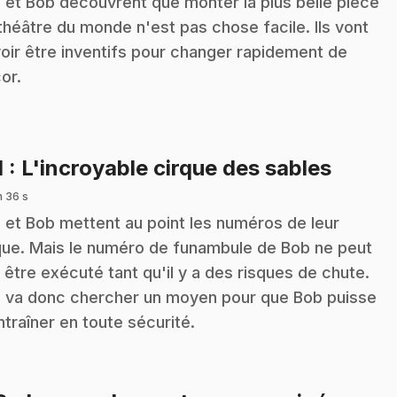
z et Bob découvrent que monter la plus belle pièce
théâtre du monde n'est pas chose facile. Ils vont
oir être inventifs pour changer rapidement de
or.
.
1
: L'incroyable cirque des sables
n 36 s
z et Bob mettent au point les numéros de leur
que. Mais le numéro de funambule de Bob ne peut
 être exécuté tant qu'il y a des risques de chute.
z va donc chercher un moyen pour que Bob puisse
ntraîner en toute sécurité.