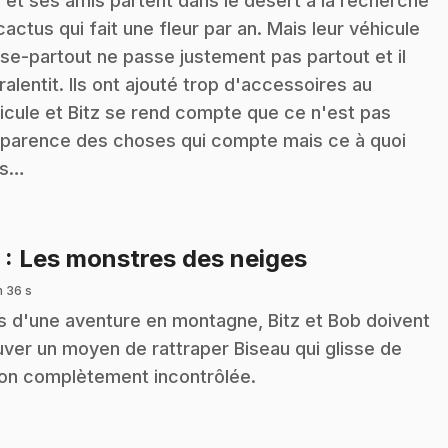
z et ses amis partent dans le désert à la recherche
cactus qui fait une fleur par an. Mais leur véhicule
se-partout ne passe justement pas partout et il
 ralentit. Ils ont ajouté trop d'accessoires au
icule et Bitz se rend compte que ce n'est pas
pparence des choses qui compte mais ce à quoi
es…
.
5
: Les monstres des neiges
n 36 s
s d'une aventure en montagne, Bitz et Bob doivent
uver un moyen de rattraper Biseau qui glisse de
on complètement incontrôlée.