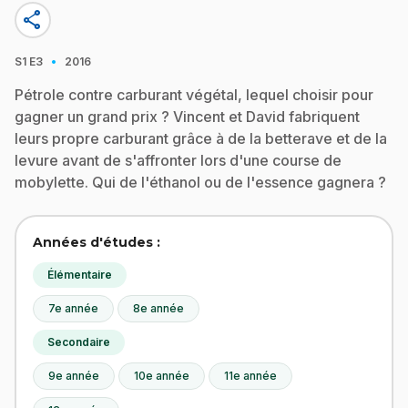
share
·
S1
E3
2016
Pétrole contre carburant végétal, lequel choisir pour
gagner un grand prix ? Vincent et David fabriquent
leurs propre carburant grâce à de la betterave et de la
levure avant de s'affronter lors d'une course de
mobylette. Qui de l'éthanol ou de l'essence gagnera ?
Années d'études :
Élémentaire
7e année
8e année
Secondaire
9e année
10e année
11e année