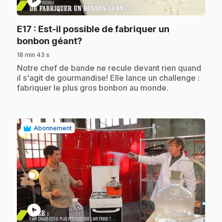
play_circle
E17
: Est-il possible de fabriquer un
.
bonbon géant?
18 min 43 s
.
Notre chef de bande ne recule devant rien quand
il s'agit de gourmandise! Elle lance un challenge :
fabriquer le plus gros bonbon au monde.
Abonnement
play_circle