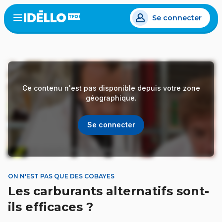
Aller
Se connecter
au
Open
the
contenu
menu
principal
Ce contenu n'est pas disponible depuis votre zone
géographique.
Se connecter
ON N'EST PAS QUE DES COBAYES
Les carburants alternatifs sont-
ils efficaces ?