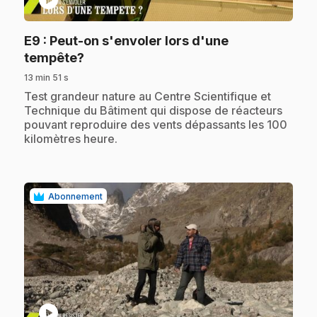
E9
: Peut-on s'envoler lors d'une
.
tempête?
13 min 51 s
.
Test grandeur nature au Centre Scientifique et
Technique du Bâtiment qui dispose de réacteurs
pouvant reproduire des vents dépassants les 100
kilomètres heure.
Abonnement
play_circle