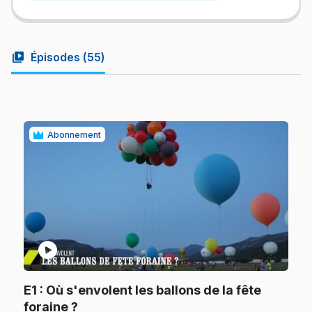
video_library
Épisodes (
55
)
Abonnement
play_circle
E1
: Où s'envolent les ballons de la fête
.
foraine ?