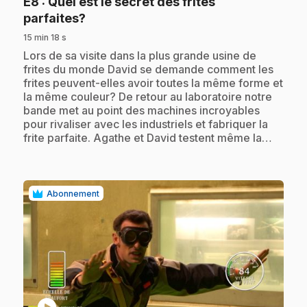
E8
: Quel est le secret des frites
.
parfaites?
15 min 18 s
.
Lors de sa visite dans la plus grande usine de
frites du monde David se demande comment les
frites peuvent-elles avoir toutes la même forme et
la même couleur? De retour au laboratoire notre
bande met au point des machines incroyables
pour rivaliser avec les industriels et fabriquer la
frite parfaite. Agathe et David testent même la…
Abonnement
play_circle