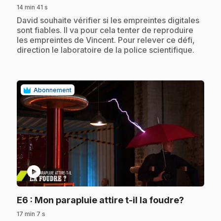
14 min 41 s
.
David souhaite vérifier si les empreintes digitales
sont fiables. Il va pour cela tenter de reproduire
les empreintes de Vincent. Pour relever ce défi,
direction le laboratoire de la police scientifique.
Abonnement
play_circle
.
E6
: Mon parapluie attire t-il la foudre?
17 min 7 s