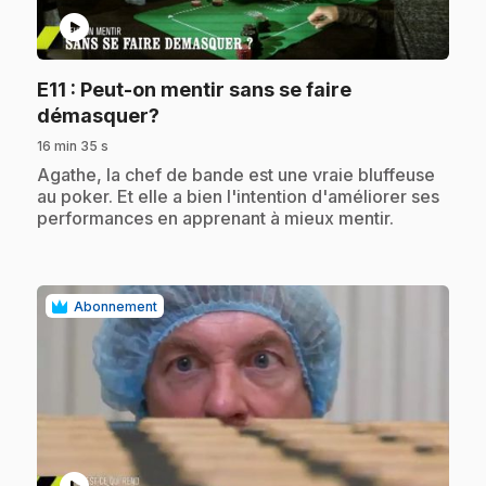
play_circle
E11
: Peut-on mentir sans se faire
.
démasquer?
16 min 35 s
.
Agathe, la chef de bande est une vraie bluffeuse
au poker. Et elle a bien l'intention d'améliorer ses
performances en apprenant à mieux mentir.
Abonnement
play_circle