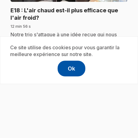
E18
: L'air chaud est-il plus efficace que
.
l'air froid?
12 min 56 s
.
Notre trio s'attaque à une idée reçue qui nous
concerne tous. Vaut-il mieux de l'air chaud ou de
l'air froid pour désembuer son pare-brise?
Ce site utilise des cookies pour vous garantir la
meilleure expérience sur notre site.
Ok
help
Aide
Abonnement
Accéder à l
,Ce lien s'
play_circle