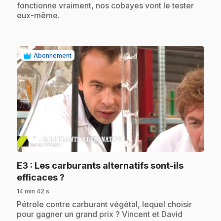
fonctionne vraiment, nos cobayes vont le tester
eux-même.
Abonnement
play_circle
E3
: Les carburants alternatifs sont-ils
.
efficaces ?
14 min 42 s
.
Pétrole contre carburant végétal, lequel choisir
pour gagner un grand prix ? Vincent et David