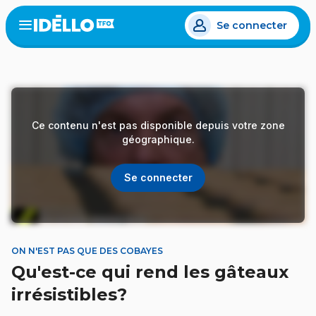
Aller
Se connecter
au
Open
the
contenu
menu
principal
Ce contenu n'est pas disponible depuis votre zone
géographique.
Se connecter
ON N'EST PAS QUE DES COBAYES
Qu'est-ce qui rend les gâteaux
irrésistibles?