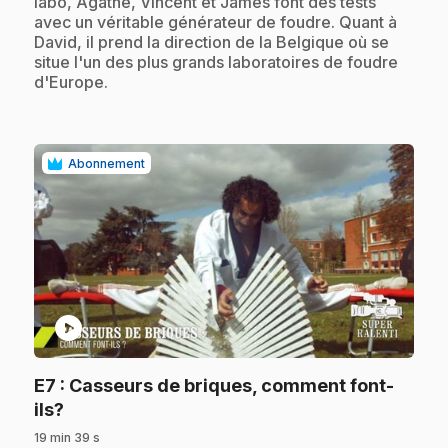
labo, Agathe, Vincent et James font des tests
avec un véritable générateur de foudre. Quant à
David, il prend la direction de la Belgique où se
situe l'un des plus grands laboratoires de foudre
d'Europe.
Abonnement
play_circle
E7
: Casseurs de briques, comment font-
.
ils?
19 min 39 s