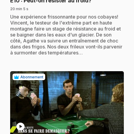
.
E10
: Peut-on résister au froid?
20 min 5 s
.
Une expérience frissonnante pour nos cobayes!
Vincent, le testeur de l'extrême part en haute
montagne faire un stage de résistance au froid et
se baigner dans les eaux d'un glacier. De son
côté, Agathe va suivre un entraînement de choc
dans des frigos. Nos deux frileux vont-ils parvenir
à surmonter des températures…
Abonnement
play_circle