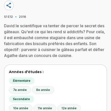
share
·
S1
E12
2016
David le scientifique va tenter de percer le secret des
gâteaux. Qu'est ce qui les rend si addictifs? Pour cela,
il est embauché comme stagiaire dans une usine de
fabrication des biscuits préférés des enfants. Son
objectif : parvenir à cuisiner le gâteau parfait et défier
Agathe dans un concours de cuisine.
Années d'études :
Élémentaire
7e année
8e année
Secondaire
10e année
11e année
12e année