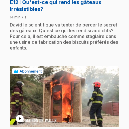
E12
: Qu'est-ce qui rend les gâteaux
.
irrésistibles?
14 min 7 s
.
David le scientifique va tenter de percer le secret
des gâteaux. Qu'est ce qui les rend si addictifs?
Pour cela, il est embauché comme stagiaire dans
une usine de fabrication des biscuits préférés des
enfants.
Abonnement
play_circle