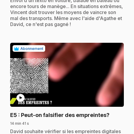
Envoi d'un texto en voiture, balade en bateau ou
encore tours de manège... En situations extrêmes,
Vincent doit trouver les moyens de vaincre son
mal des transports. Même avec l'aide d'Agathe et
David, ce n'est pas gagné !
Abonnement
play_circle
.
E5
: Peut-on falsifier des empreintes?
14 min 41 s
.
David souhaite vérifier si les empreintes digitales