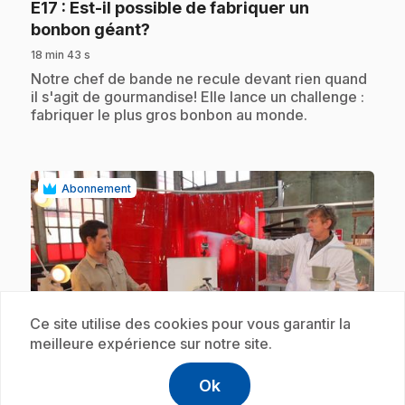
E17
: Est-il possible de fabriquer un
.
bonbon géant?
18 min 43 s
.
Notre chef de bande ne recule devant rien quand
il s'agit de gourmandise! Elle lance un challenge :
fabriquer le plus gros bonbon au monde.
Abonnement
Ce site utilise des cookies pour vous garantir la
play_circle
meilleure expérience sur notre site.
Ok
E18
: L'air chaud est-il plus efficace que
help
Aide