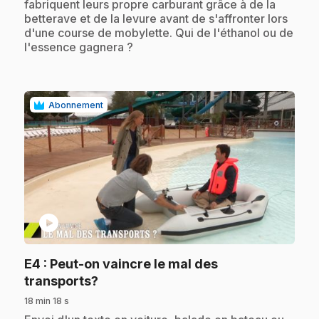
fabriquent leurs propre carburant grâce à de la
betterave et de la levure avant de s'affronter lors
d'une course de mobylette. Qui de l'éthanol ou de
l'essence gagnera ?
Abonnement
play_circle
E4
: Peut-on vaincre le mal des
.
transports?
18 min 18 s
.