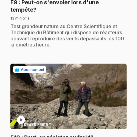
E9
: Peut-on s'envoler lors d'une
.
tempête?
13 min 51 s
.
Test grandeur nature au Centre Scientifique et
Technique du Bâtiment qui dispose de réacteurs
pouvant reproduire des vents dépassants les 100
kilomètres heure.
Abonnement
play_circle