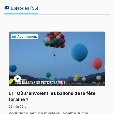
video_library
Épisodes (
55
)
Abonnement
play_circle
E1
: Où s'envolent les ballons de la fête
.
foraine ?
23 min 29 s
.
Pour découvrir ce mystère, Agathe suit le