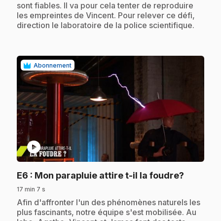
sont fiables. Il va pour cela tenter de reproduire
les empreintes de Vincent. Pour relever ce défi,
direction le laboratoire de la police scientifique.
Abonnement
play_circle
.
E6
: Mon parapluie attire t-il la foudre?
17 min 7 s
.
Afin d'affronter l'un des phénomènes naturels les
plus fascinants, notre équipe s'est mobilisée. Au