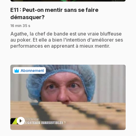
E11
: Peut-on mentir sans se faire
.
démasquer?
16 min 35 s
.
Agathe, la chef de bande est une vraie bluffeuse
au poker. Et elle a bien l'intention d'améliorer ses
performances en apprenant à mieux mentir.
Abonnement
play_circle