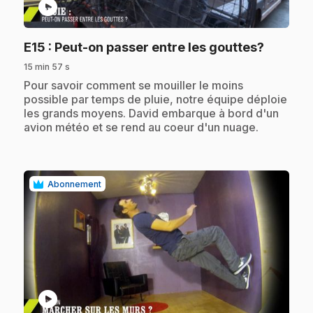
play_circle
.
E15
: Peut-on passer entre les gouttes?
15 min 57 s
.
Pour savoir comment se mouiller le moins
possible par temps de pluie, notre équipe déploie
les grands moyens. David embarque à bord d'un
avion météo et se rend au coeur d'un nuage.
Abonnement
play_circle