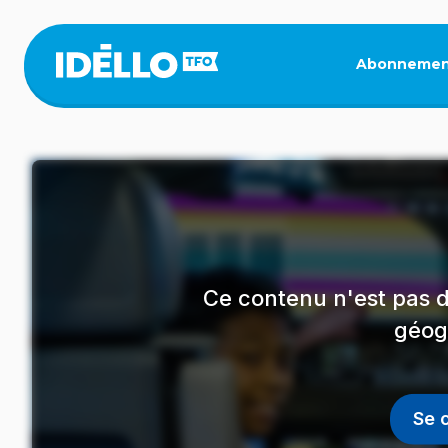
Aller
au
contenu
Abonnemen
principal
Ce contenu n'est pas d
géog
Se 