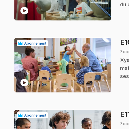
du 
play_circle
E
Abonnement
7 mi
.
Xya
mat
ses
play_circle
E1
Abonnement
7 mi