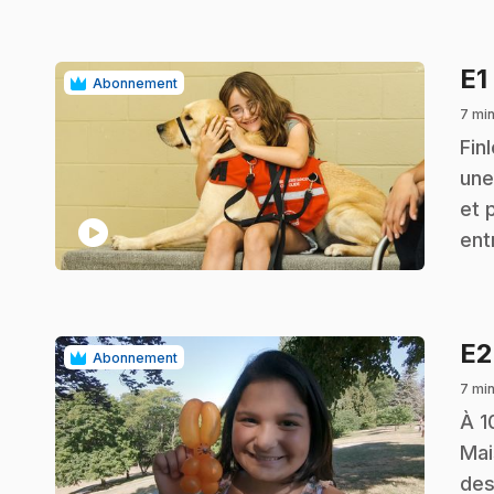
E1
Abonnement
7 mi
.
Fin
une
et 
play_circle
ent
E
Abonnement
7 mi
.
À 1
Mai
des