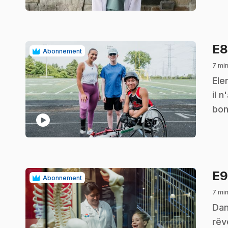
E
Abonnement
7 mi
.
Ele
il 
bon
play_circle
E
Abonnement
7 mi
.
Dan
rêv