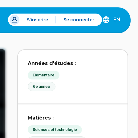
EN
S'inscrire
Se connecter
s un nouvel onglet.
DISCOVER
THE
ENGLISH
VERSION
OF
IDÉLLO.
Années d'études :
Élémentaire
6e année
Matières :
Sciences et technologie