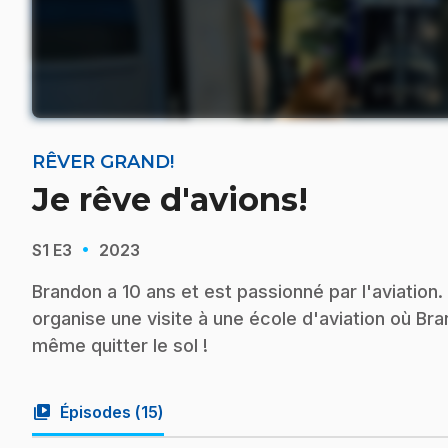
RÊVER GRAND!
Je rêve d'avions!
·
S1
E3
2023
Brandon a 10 ans et est passionné par l'aviation. 
organise une visite à une école d'aviation où Br
même quitter le sol !
video_library
Épisodes (
15
)