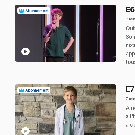
E
Abonnement
7 mi
.
Qui
Son
not
play_circle
app
tou
E
Abonnement
7 mi
.
À n
à l
à d
play_circle