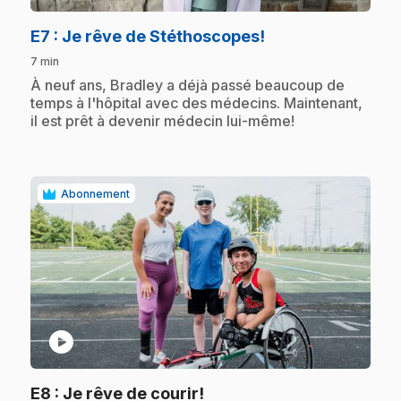
.
E7
: Je rêve de Stéthoscopes!
7 min
.
À neuf ans, Bradley a déjà passé beaucoup de
temps à l'hôpital avec des médecins. Maintenant,
il est prêt à devenir médecin lui-même!
Abonnement
play_circle
.
E8
: Je rêve de courir!