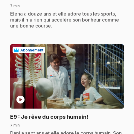
7 min
.
Elena a douze ans et elle adore tous les sports,
mais il n'a rien qui accélère son bonheur comme
une bonne course.
Abonnement
play_circle
.
E9
: Je rêve du corps humain!
7 min
.
Dani a sept ans et elle adore le corps humain. Son