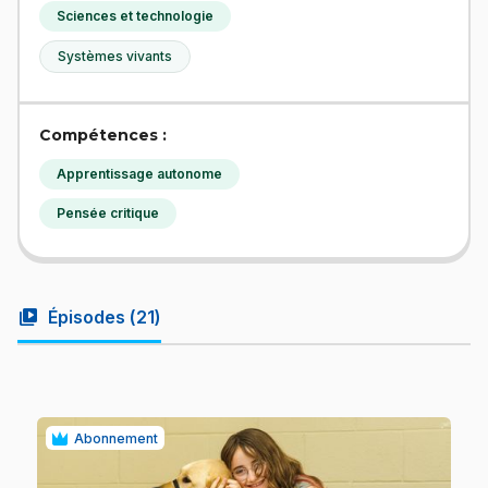
Sciences et technologie
Systèmes vivants
Compétences :
Apprentissage autonome
Pensée critique
video_library
Épisodes (
21
)
Abonnement