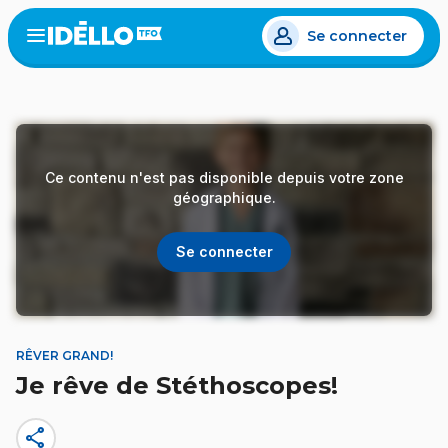
Aller
Se connecter
au
Open
the
contenu
menu
principal
Ce contenu n'est pas disponible depuis votre zone
géographique.
Se connecter
RÊVER GRAND!
Je rêve de Stéthoscopes!
share