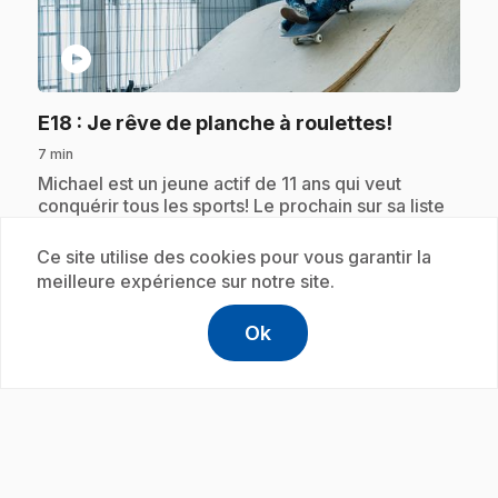
play_circle
.
E18
: Je rêve de planche à roulettes!
7 min
.
Michael est un jeune actif de 11 ans qui veut
conquérir tous les sports! Le prochain sur sa liste
c'est la planche à roulettes. Tai va l'aider à
apprendre tout ce qu'il faut pour devenir un pro
Ce site utilise des cookies pour vous garantir la
de la planche.
meilleure expérience sur notre site.
Ok
help
Aide
Accéder à l
,Ce lien s'
Abonnement