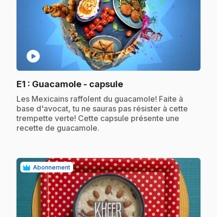
play_circle
.
E1
: Guacamole - capsule
.
Les Mexicains raffolent du guacamole! Faite à
base d'avocat, tu ne sauras pas résister à cette
trempette verte! Cette capsule présente une
recette de guacamole.
Abonnement