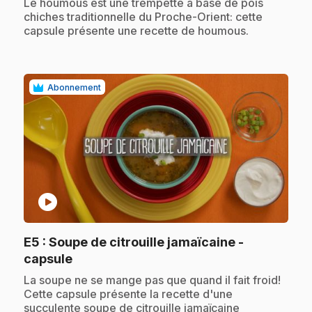
.
Le houmous est une trempette à base de pois
chiches traditionnelle du Proche-Orient: cette
capsule présente une recette de houmous.
Abonnement
play_circle
E5
: Soupe de citrouille jamaïcaine -
.
capsule
.
La soupe ne se mange pas que quand il fait froid!
Cette capsule présente la recette d'une
succulente soupe de citrouille jamaïcaine