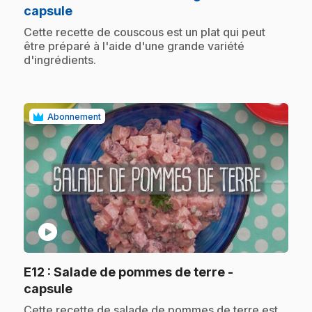
.
capsule
.
Cette recette de couscous est un plat qui peut
être préparé à l'aide d'une grande variété
d'ingrédients.
Abonnement
play_circle
E12
: Salade de pommes de terre -
.
capsule
.
Cette recette de salade de pommes de terre est