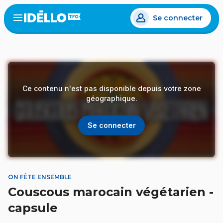
Aller
Se connecter
au
Open
the
contenu
menu
principal
Ce contenu n'est pas disponible depuis votre zone
géographique.
Se connecter
ON FÊTE ENSEMBLE
Couscous marocain végétarien -
capsule