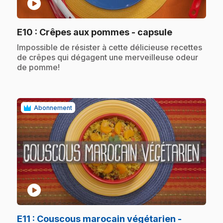
play_circle
.
E10
: Crêpes aux pommes - capsule
.
Impossible de résister à cette délicieuse recettes
de crêpes qui dégagent une merveilleuse odeur
de pomme!
Abonnement
play_circle
E11
: Couscous marocain végétarien -