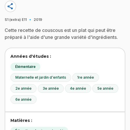
share
·
S1 (extra)
E11
2019
Cette recette de couscous est un plat qui peut être
préparé à l'aide d'une grande variété d'ingrédients.
Années d'études :
Élémentaire
Maternelle et jardin d'enfants
1re année
2e année
3e année
4e année
5e année
6e année
Matières :