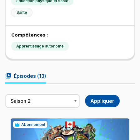
Éducation physique et santé
Santé
Compétences :
Apprentissage autonome
video_library
Épisodes (
13
)
Abonnement