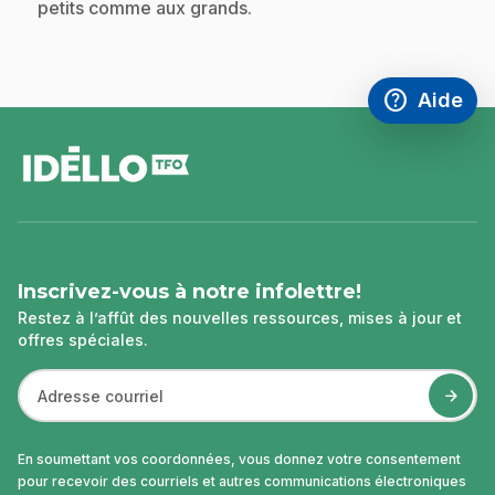
petits comme aux grands.
help
Aide
Accéder à l
,Ce lien s'
pied
de
page
Inscrivez-vous à notre infolettre!
Restez à l’affût des nouvelles ressources, mises à jour et
offres spéciales.
En soumettant vos coordonnées, vous donnez votre consentement
pour recevoir des courriels et autres communications électroniques