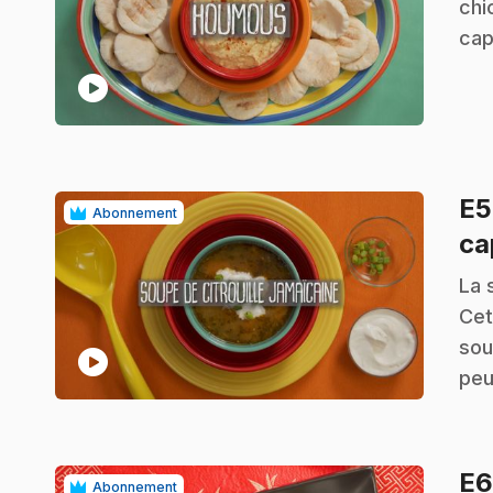
chi
cap
play_circle
E
Abonnement
ca
.
La 
Cet
sou
play_circle
peu
E
Abonnement