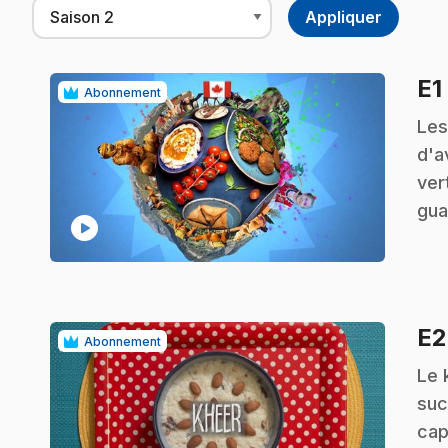
E1
Abonnement
.
Les
d'a
ver
gua
play_circle
E
Abonnement
.
Le 
suc
cap