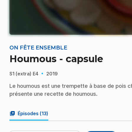
ON FÊTE ENSEMBLE
Houmous - capsule
·
S1 (extra)
E4
2019
Le houmous est une trempette à base de pois chi
présente une recette de houmous.
video_library
Épisodes (
13
)