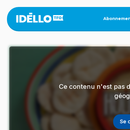
Aller
au
contenu
Abonnemen
principal
Ce contenu n'est pas d
géog
Se 