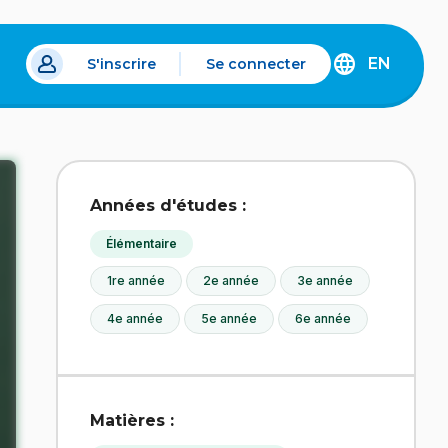
EN
S'inscrire
Se connecter
s un nouvel onglet.
DISCOVER
THE
ENGLISH
VERSION
OF
IDÉLLO.
Années d'études :
Élémentaire
1re année
2e année
3e année
4e année
5e année
6e année
Matières :