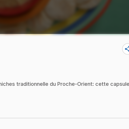
sha
ches traditionnelle du Proche-Orient: cette capsul