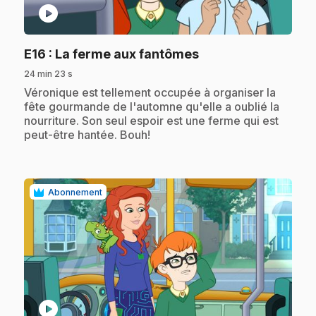
play_circle
.
E16
: La ferme aux fantômes
24 min 23 s
.
Véronique est tellement occupée à organiser la
fête gourmande de l'automne qu'elle a oublié la
nourriture. Son seul espoir est une ferme qui est
peut-être hantée. Bouh!
Abonnement
play_circle