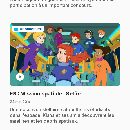
participation à un important concours.
Abonnement
play_circle
.
E9
: Mission spatiale : Selfie
24 min 23 s
.
Une excursion stellaire catapulte les étudiants
dans l'espace. Kisha et ses amis découvrent les
satellites et les débris spatiaux.