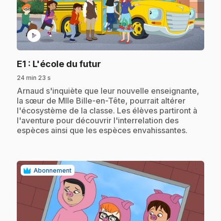
play_circle
.
E1
: L'école du futur
24 min 23 s
.
Arnaud s'inquiète que leur nouvelle enseignante,
la sœur de Mlle Bille-en-Tête, pourrait altérer
l'écosystème de la classe. Les élèves partiront à
l'aventure pour découvrir l'interrelation des
espèces ainsi que les espèces envahissantes.
Abonnement