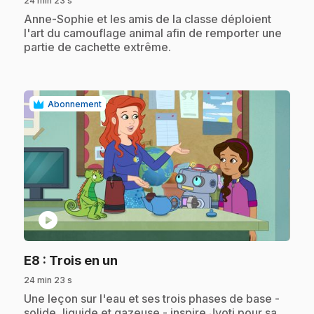
24 min 23 s
.
Anne-Sophie et les amis de la classe déploient
l'art du camouflage animal afin de remporter une
partie de cachette extrême.
Abonnement
play_circle
.
E8
: Trois en un
24 min 23 s
.
Une leçon sur l'eau et ses trois phases de base -
solide, liquide et gazeuse - inspire Jyoti pour sa