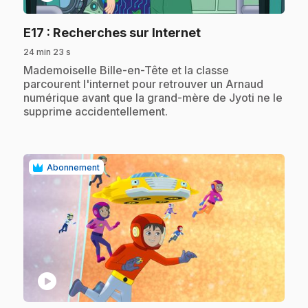
.
E17
: Recherches sur Internet
24 min 23 s
.
Mademoiselle Bille-en-Tête et la classe
parcourent l'internet pour retrouver un Arnaud
numérique avant que la grand-mère de Jyoti ne le
supprime accidentellement.
Abonnement
play_circle