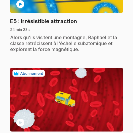
play_circle
.
E5
: Irrésistible attraction
24 min 23 s
.
Alors qu'ils visitent une montagne, Raphaël et la
classe rétrécissent à l'échelle subatomique et
explorent la force magnétique.
Abonnement
play_circle