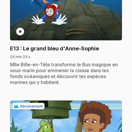
play_circle
.
E13
: Le grand bleu d'Anne-Sophie
24 min 23 s
.
Mlle Bille-en-Tête transforme le Bus magique en
sous-marin pour emmener la classe dans les
fonds océaniques et découvrir les espèces
marines qui y habitent.
Abonnement