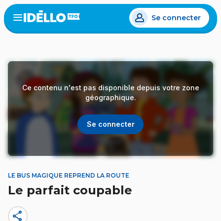
Aller
Se connecter
au
Open
the
contenu
menu
principal
Ce contenu n'est pas disponible depuis votre zone
géographique.
Se connecter
LE BUS MAGIQUE REPREND LA ROUTE
Le parfait coupable
share