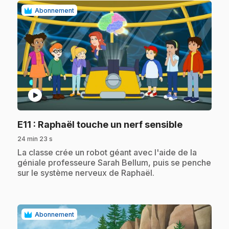
Abonnement
play_circle
.
E11
: Raphaël touche un nerf sensible
24 min 23 s
.
La classe crée un robot géant avec l'aide de la
géniale professeure Sarah Bellum, puis se penche
sur le système nerveux de Raphaël.
Abonnement