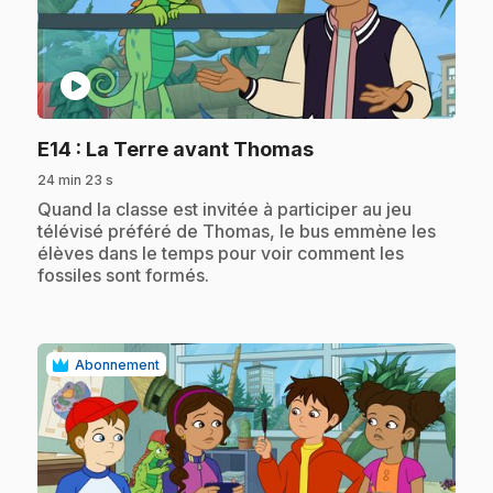
play_circle
.
E14
: La Terre avant Thomas
24 min 23 s
.
Quand la classe est invitée à participer au jeu
télévisé préféré de Thomas, le bus emmène les
élèves dans le temps pour voir comment les
fossiles sont formés.
Abonnement