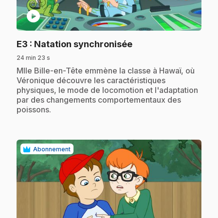
play_circle
.
E3
: Natation synchronisée
24 min 23 s
.
Mlle Bille-en-Tête emmène la classe à Hawaï, où
Véronique découvre les caractéristiques
physiques, le mode de locomotion et l'adaptation
par des changements comportementaux des
poissons.
Abonnement