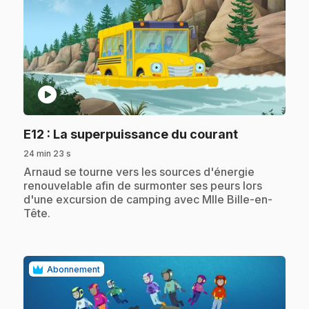
play_circle
.
E12
: La superpuissance du courant
24 min 23 s
.
Arnaud se tourne vers les sources d'énergie
renouvelable afin de surmonter ses peurs lors
d'une excursion de camping avec Mlle Bille-en-
Tête.
Abonnement