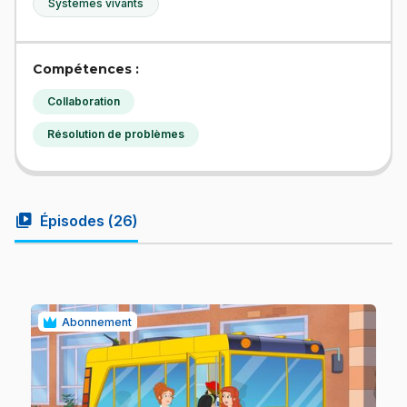
Systèmes vivants
Compétences :
Collaboration
Résolution de problèmes
video_library
Épisodes (
26
)
Abonnement