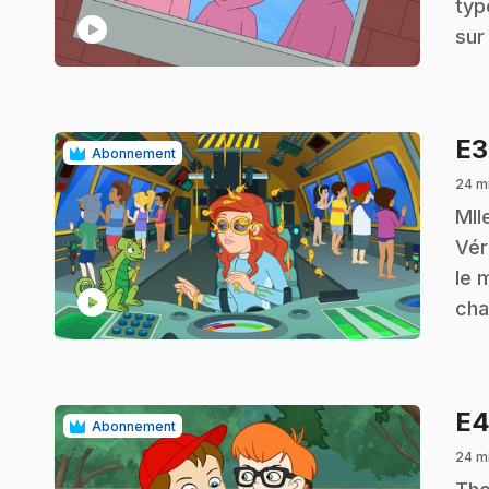
typ
play_circle
sur
E
Abonnement
24 m
.
Mll
Vér
le 
play_circle
cha
E
Abonnement
24 m
.