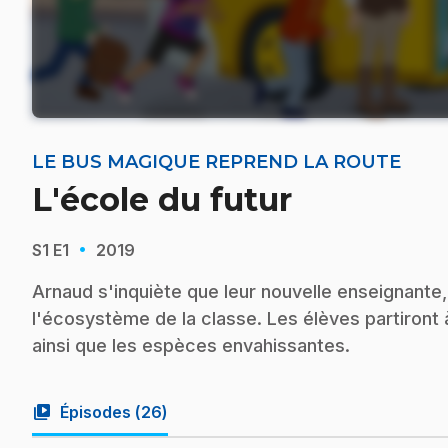
LE BUS MAGIQUE REPREND LA ROUTE
L'école du futur
·
S1
E1
2019
Arnaud s'inquiète que leur nouvelle enseignante, 
l'écosystème de la classe. Les élèves partiront 
ainsi que les espèces envahissantes.
video_library
Épisodes (
26
)