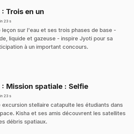
.
8
: Trois en un
in 23 s
 leçon sur l'eau et ses trois phases de base -
ide, liquide et gazeuse - inspire Jyoti pour sa
ticipation à un important concours.
.
9
: Mission spatiale : Selfie
in 23 s
 excursion stellaire catapulte les étudiants dans
space. Kisha et ses amis découvrent les satellites
les débris spatiaux.