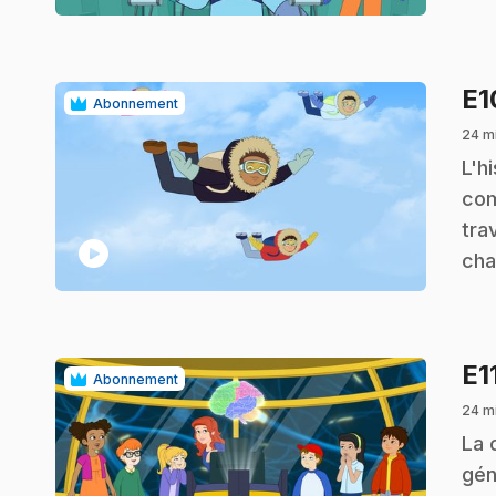
E
Abonnement
24 m
.
L'h
com
tra
play_circle
cha
E1
Abonnement
24 m
.
La 
gén