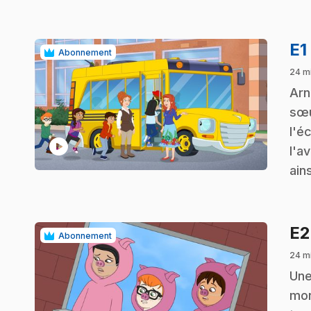
E1
Abonnement
24 m
.
Arn
sœu
l'é
play_circle
l'a
ain
E
Abonnement
24 m
.
Une
mon