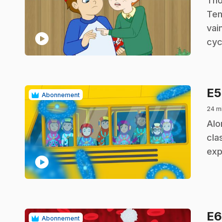
Tho
Tem
vai
play_circle
cyc
E
Abonnement
24 m
.
Alo
cla
exp
play_circle
E
Abonnement