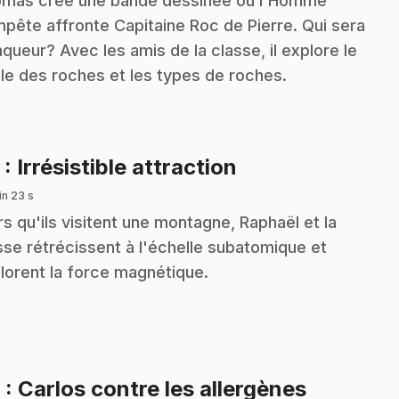
mas crée une bande dessinée où l'Homme
pête affronte Capitaine Roc de Pierre. Qui sera
nqueur? Avec les amis de la classe, il explore le
le des roches et les types de roches.
.
5
: Irrésistible attraction
in 23 s
rs qu'ils visitent une montagne, Raphaël et la
sse rétrécissent à l'échelle subatomique et
lorent la force magnétique.
.
6
: Carlos contre les allergènes