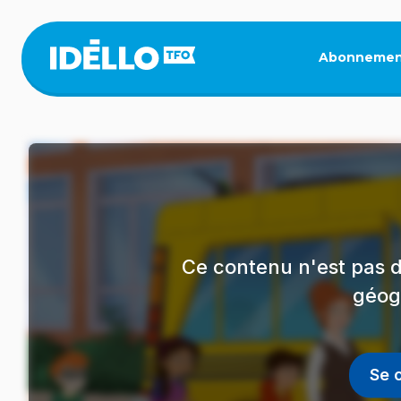
Aller
au
contenu
Abonnemen
principal
Ce contenu n'est pas d
géog
Se 