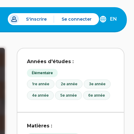
EN
S'inscrire
Se connecter
s un nouvel onglet.
DISCOVER
THE
ENGLISH
VERSION
OF
IDÉLLO.
Années d'études :
Élémentaire
1re année
2e année
3e année
4e année
5e année
6e année
Matières :