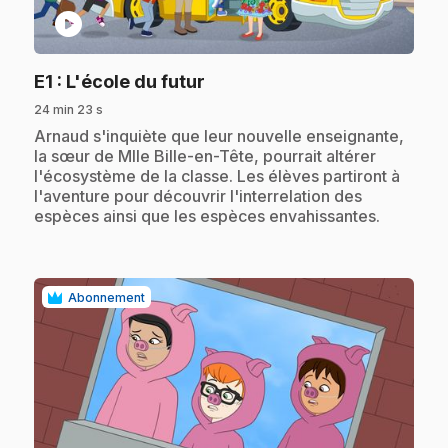
play_circle
.
E1
: L'école du futur
24 min 23 s
.
Arnaud s'inquiète que leur nouvelle enseignante,
la sœur de Mlle Bille-en-Tête, pourrait altérer
l'écosystème de la classe. Les élèves partiront à
l'aventure pour découvrir l'interrelation des
espèces ainsi que les espèces envahissantes.
Abonnement