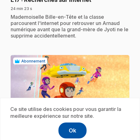
24 min 23 s
.
Mademoiselle Bille-en-Tête et la classe
parcourent l'internet pour retrouver un Arnaud
numérique avant que la grand-mère de Jyoti ne le
supprime accidentellement.
Abonnement
Ce site utilise des cookies pour vous garantir la
play_circle
meilleure expérience sur notre site.
.
Ok
E18
: Des yeux d'animaux
help
Aide
Accéder à l
,Ce lien s'
24 min 23 s