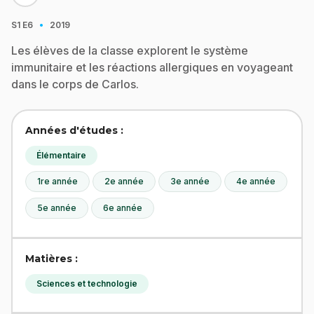
·
S1
E6
2019
Les élèves de la classe explorent le système
immunitaire et les réactions allergiques en voyageant
dans le corps de Carlos.
Années d'études :
Élémentaire
1re année
2e année
3e année
4e année
5e année
6e année
Matières :
Sciences et technologie