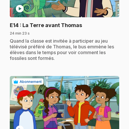
play_circle
.
E14
: La Terre avant Thomas
24 min 23 s
.
Quand la classe est invitée à participer au jeu
télévisé préféré de Thomas, le bus emmène les
élèves dans le temps pour voir comment les
fossiles sont formés.
Abonnement