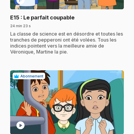
play_circle
.
E15
: Le parfait coupable
24 min 23 s
.
La classe de science est en désordre et toutes les
tranches de pepperoni ont été volées. Tous les
indices pointent vers la meilleure amie de
Véronique, Martine la pie.
Abonnement
play_circle