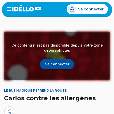
Aller
Se connecter
au
Open
the
contenu
menu
principal
Ce contenu n'est pas disponible depuis votre zone
géographique.
Se connecter
LE BUS MAGIQUE REPREND LA ROUTE
Carlos contre les allergènes
share