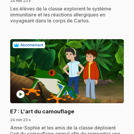
24 min 23 s
.
Les élèves de la classe explorent le système
immunitaire et les réactions allergiques en
voyageant dans le corps de Carlos.
Abonnement
play_circle
.
E7
: L'art du camouflage
24 min 23 s
.
Anne-Sophie et les amis de la classe déploient
l'art du camouflage animal afin de remporter une