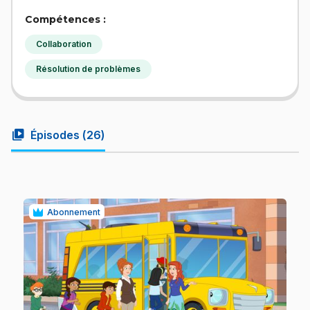
Compétences :
Collaboration
Résolution de problèmes
video_library
Épisodes (
26
)
Abonnement