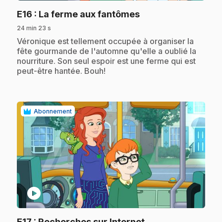
.
E16
: La ferme aux fantômes
24 min 23 s
.
Véronique est tellement occupée à organiser la
fête gourmande de l'automne qu'elle a oublié la
nourriture. Son seul espoir est une ferme qui est
peut-être hantée. Bouh!
Abonnement
play_circle
.
E17
: Recherches sur Internet