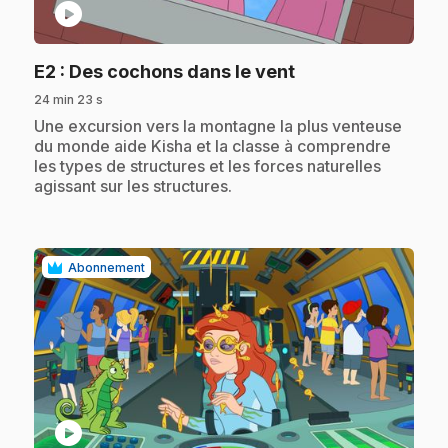
play_circle
.
E2
: Des cochons dans le vent
24 min 23 s
.
Une excursion vers la montagne la plus venteuse
du monde aide Kisha et la classe à comprendre
les types de structures et les forces naturelles
agissant sur les structures.
Abonnement
play_circle