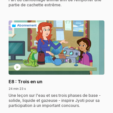
partie de cachette extrême.
Abonnement
play_circle
.
E8
: Trois en un
24 min 23 s
.
Une leçon sur l'eau et ses trois phases de base -
solide, liquide et gazeuse - inspire Jyoti pour sa
participation à un important concours.