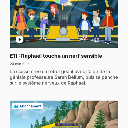
play_circle
.
E11
: Raphaël touche un nerf sensible
24 min 23 s
.
La classe crée un robot géant avec l'aide de la
géniale professeure Sarah Bellum, puis se penche
sur le système nerveux de Raphaël.
Abonnement