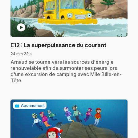
play_circle
.
E12
: La superpuissance du courant
24 min 23 s
.
Arnaud se tourne vers les sources d'énergie
renouvelable afin de surmonter ses peurs lors
d'une excursion de camping avec Mlle Bille-en-
Tête.
Abonnement