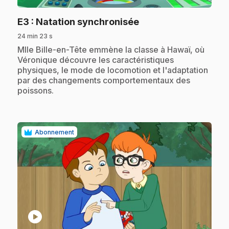
.
E3
: Natation synchronisée
24 min 23 s
.
Mlle Bille-en-Tête emmène la classe à Hawaï, où
Véronique découvre les caractéristiques
physiques, le mode de locomotion et l'adaptation
par des changements comportementaux des
poissons.
Abonnement
play_circle