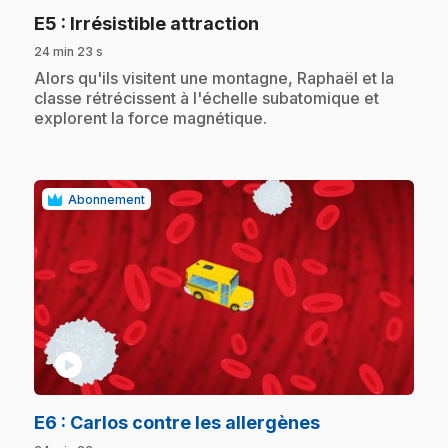
.
E5
: Irrésistible attraction
24 min 23 s
.
Alors qu'ils visitent une montagne, Raphaël et la
classe rétrécissent à l'échelle subatomique et
explorent la force magnétique.
Abonnement
play_circle
.
E6
: Carlos contre les allergènes