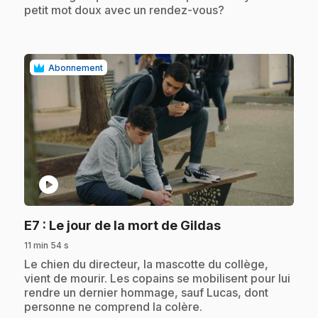
petit mot doux avec un rendez-vous?
Abonnement
play_circle
.
E7
: Le jour de la mort de Gildas
11 min 54 s
.
Le chien du directeur, la mascotte du collège,
vient de mourir. Les copains se mobilisent pour lui
rendre un dernier hommage, sauf Lucas, dont
personne ne comprend la colère.