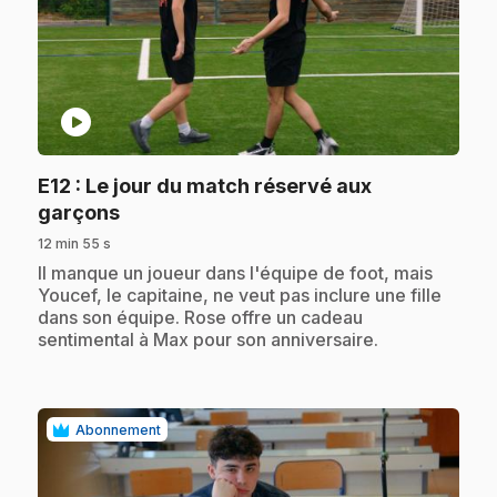
play_circle
E12
: Le jour du match réservé aux
.
garçons
12 min 55 s
.
Il manque un joueur dans l'équipe de foot, mais
Youcef, le capitaine, ne veut pas inclure une fille
dans son équipe. Rose offre un cadeau
sentimental à Max pour son anniversaire.
Abonnement