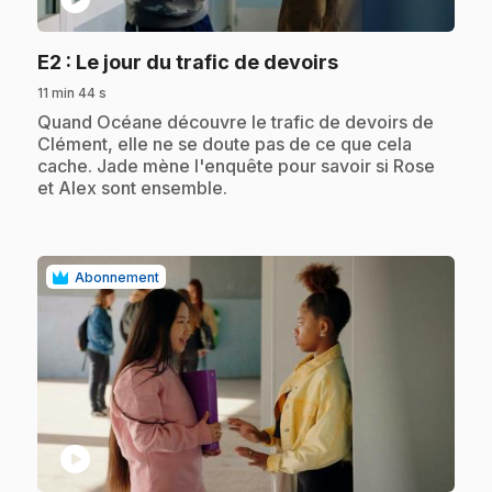
.
E2
: Le jour du trafic de devoirs
11 min 44 s
.
Quand Océane découvre le trafic de devoirs de
Clément, elle ne se doute pas de ce que cela
cache. Jade mène l'enquête pour savoir si Rose
et Alex sont ensemble.
Abonnement
play_circle