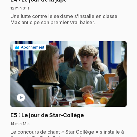
12 min 31 s
.
Une lutte contre le sexisme s'installe en classe.
Max anticipe son premier vrai baiser.
Abonnement
play_circle
.
E5
: Le jour de Star-Collège
14 min 13 s
.
Le concours de chant « Star Collège » s'installe à