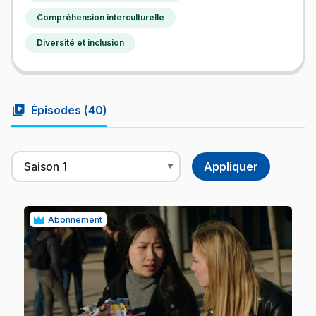
Compréhension interculturelle
Diversité et inclusion
video_library
Épisodes (
40
)
Abonnement