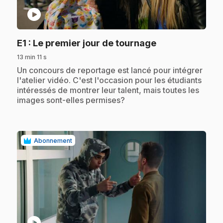
play_circle
.
E1
: Le premier jour de tournage
13 min 11 s
.
Un concours de reportage est lancé pour intégrer
l'atelier vidéo. C'est l'occasion pour les étudiants
intéressés de montrer leur talent, mais toutes les
images sont-elles permises?
Abonnement
play_circle