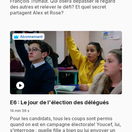
François Truffaut. Qui osera dépasser le regard
des autres et relever le défi? Et quel secret
partagent Alex et Rose?
Abonnement
play_circle
.
E6
: Le jour de l'élection des délégués
14 min 56 s
.
Pour les candidats, tous les coups sont permis
quand on est en campagne électorale! Youcef, lui,
s'interroge : quelle fille a bien pu lui envoyer un