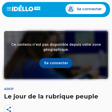
Aller
Se connecter
au
Open
the
contenu
menu
principal
Ce contenu n'est pas disponible depuis votre zone
géographique.
Se connecter
ASKIP
Le jour de la rubrique peuple
share