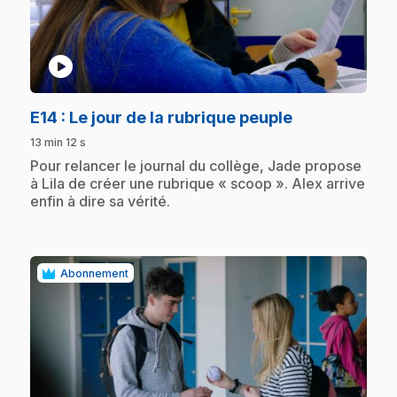
play_circle
.
E14
: Le jour de la rubrique peuple
13 min 12 s
.
Pour relancer le journal du collège, Jade propose
à Lila de créer une rubrique « scoop ». Alex arrive
enfin à dire sa vérité.
Abonnement