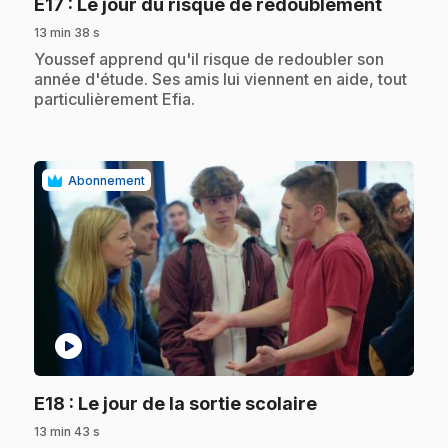
.
E17
: Le jour du risque de redoublement
13 min 38 s
.
Youssef apprend qu'il risque de redoubler son
année d'étude. Ses amis lui viennent en aide, tout
particulièrement Efia.
Abonnement
play_circle
.
E18
: Le jour de la sortie scolaire
13 min 43 s