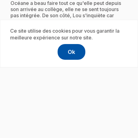
.
Océane a beau faire tout ce qu'elle peut depuis
son arrivée au collège, elle ne se sent toujours
pas intégrée. De son côté, Lou s'inquiète car
Maxime semble la fuir.
Ce site utilise des cookies pour vous garantir la
meilleure expérience sur notre site.
Abonnement
Ok
help
Aide
Accéder à l
,Ce lien s'
play_circle
.
E19
: Le jour du voyage en Italie
14 min
.
Alors qu'un voyage scolaire est organisé, Lucas et