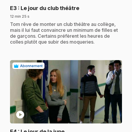
.
E3
: Le jour du club théâtre
12 min 25 s
.
Tom rêve de monter un club théâtre au collège,
mais il lui faut convaincre un minimum de filles et
de garçons. Certains préfèrent les heures de
colles plutôt que subir des moqueries.
Abonnement
play_circle
.
E4
: Le jour de la jupe