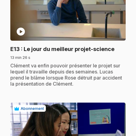
play_circle
.
E13
: Le jour du meilleur projet-science
13 min 26 s
.
Clément va enfin pouvoir présenter le projet sur
lequel il travaille depuis des semaines. Lucas
prend le blâme lorsque Rose détruit par accident
la présentation de Clément.
Abonnement