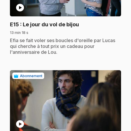
play_circle
.
E15
: Le jour du vol de bijou
13 min 18 s
.
Efia se fait voler ses boucles d'oreille par Lucas
qui cherche à tout prix un cadeau pour
l'anniversaire de Lou.
Abonnement
play_circle