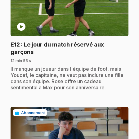
play_circle
E12
: Le jour du match réservé aux
.
garçons
12 min 55 s
.
Il manque un joueur dans l'équipe de foot, mais
Youcef, le capitaine, ne veut pas inclure une fille
dans son équipe. Rose offre un cadeau
sentimental à Max pour son anniversaire.
Abonnement