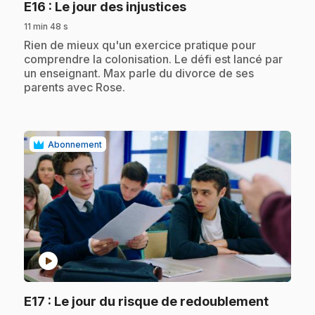
.
E16
: Le jour des injustices
11 min 48 s
.
Rien de mieux qu'un exercice pratique pour
comprendre la colonisation. Le défi est lancé par
un enseignant. Max parle du divorce de ses
parents avec Rose.
Abonnement
play_circle
.
E17
: Le jour du risque de redoublement