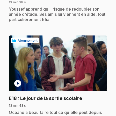
13 min 38 s
.
Youssef apprend qu'il risque de redoubler son
année d'étude. Ses amis lui viennent en aide, tout
particulièrement Efia.
Abonnement
play_circle
.
E18
: Le jour de la sortie scolaire
13 min 43 s
.
Océane a beau faire tout ce qu'elle peut depuis