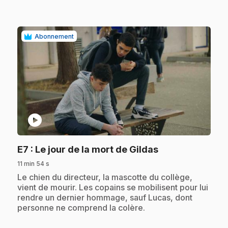
Abonnement
play_circle
.
E7
: Le jour de la mort de Gildas
11 min 54 s
.
Le chien du directeur, la mascotte du collège,
vient de mourir. Les copains se mobilisent pour lui
rendre un dernier hommage, sauf Lucas, dont
personne ne comprend la colère.