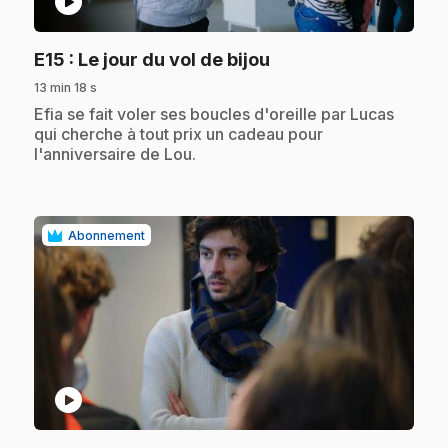
play_circle
.
E15
: Le jour du vol de bijou
13 min 18 s
.
Efia se fait voler ses boucles d'oreille par Lucas
qui cherche à tout prix un cadeau pour
l'anniversaire de Lou.
Abonnement
play_circle