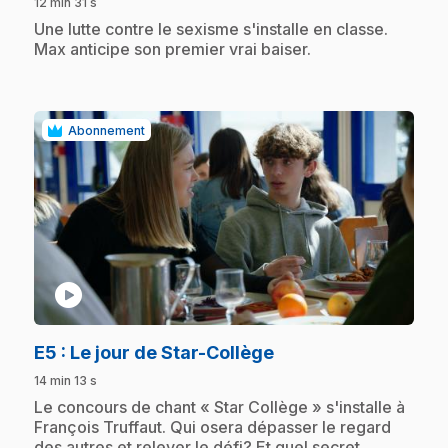
12 min 31 s
.
Une lutte contre le sexisme s'installe en classe.
Max anticipe son premier vrai baiser.
Abonnement
play_circle
.
E5
: Le jour de Star-Collège
14 min 13 s
.
Le concours de chant « Star Collège » s'installe à
François Truffaut. Qui osera dépasser le regard
des autres et relever le défi? Et quel secret