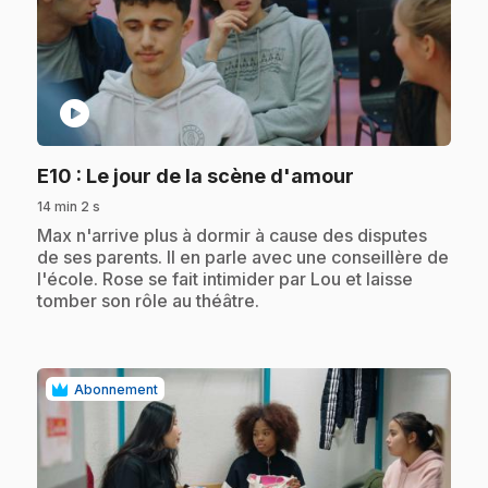
play_circle
.
E10
: Le jour de la scène d'amour
14 min 2 s
.
Max n'arrive plus à dormir à cause des disputes
de ses parents. Il en parle avec une conseillère de
l'école. Rose se fait intimider par Lou et laisse
tomber son rôle au théâtre.
Abonnement