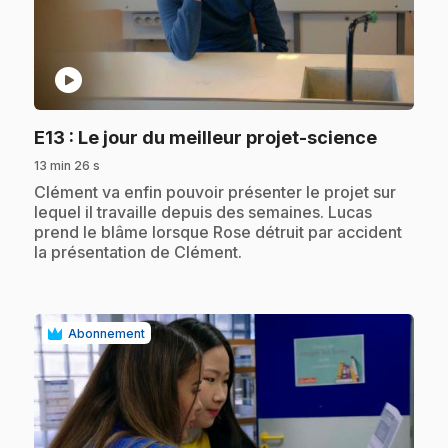
play_circle
.
E13
: Le jour du meilleur projet-science
13 min 26 s
.
Clément va enfin pouvoir présenter le projet sur
lequel il travaille depuis des semaines. Lucas
prend le blâme lorsque Rose détruit par accident
la présentation de Clément.
Abonnement