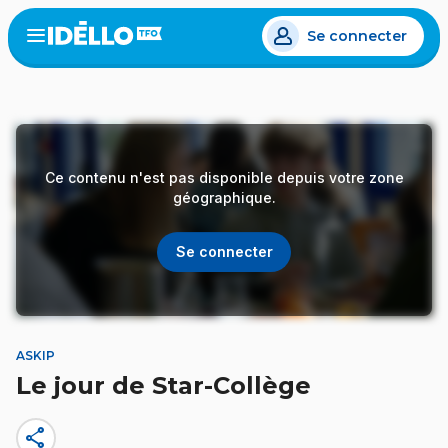
Aller
Se connecter
au
Open
the
contenu
menu
principal
Ce contenu n'est pas disponible depuis votre zone
géographique.
Se connecter
ASKIP
Le jour de Star-Collège
share