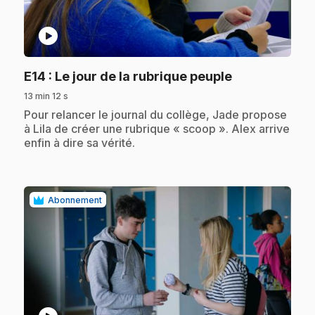
play_circle
.
E14
: Le jour de la rubrique peuple
13 min 12 s
.
Pour relancer le journal du collège, Jade propose
à Lila de créer une rubrique « scoop ». Alex arrive
enfin à dire sa vérité.
Abonnement