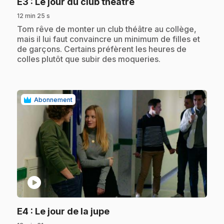
.
E3
: Le jour du club théâtre
12 min 25 s
.
Tom rêve de monter un club théâtre au collège,
mais il lui faut convaincre un minimum de filles et
de garçons. Certains préfèrent les heures de
colles plutôt que subir des moqueries.
Abonnement
play_circle
.
E4
: Le jour de la jupe