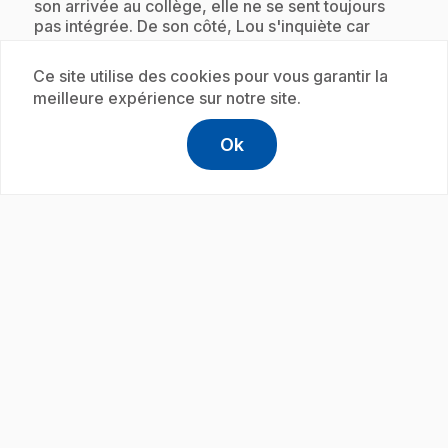
son arrivée au collège, elle ne se sent toujours
pas intégrée. De son côté, Lou s'inquiète car
Maxime semble la fuir.
Ce site utilise des cookies pour vous garantir la
meilleure expérience sur notre site.
Abonnement
Ok
help
Aide
Accéder à l
,Ce lien s'
play_circle
.
E19
: Le jour du voyage en Italie
14 min
.
Alors qu'un voyage scolaire est organisé, Lucas et
Océane ont besoin d'aide financière s'ils veulent
y prend part. Youcef explore le rap et découvre