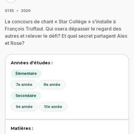
·
S1
E5
2020
Le concours de chant « Star Collège » s'installe à
François Truffaut. Qui osera dépasser le regard des
autres et relever le défi? Et quel secret partagent Alex
et Rose?
Années d'études :
Élémentaire
7e année
8e année
Secondaire
9e année
10e année
Matières :