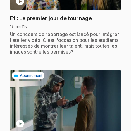
play_circle
.
E1
: Le premier jour de tournage
13 min 11 s
.
Un concours de reportage est lancé pour intégrer
l'atelier vidéo. C'est l'occasion pour les étudiants
intéressés de montrer leur talent, mais toutes les
images sont-elles permises?
Abonnement
play_circle