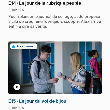
.
E14
: Le jour de la rubrique peuple
13 min 12 s
.
Pour relancer le journal du collège, Jade propose
à Lila de créer une rubrique « scoop ». Alex arrive
enfin à dire sa vérité.
Abonnement
play_circle
.
E15
: Le jour du vol de bijou
13 min 18 s