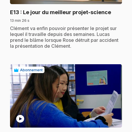
.
E13
: Le jour du meilleur projet-science
13 min 26 s
.
Clément va enfin pouvoir présenter le projet sur
lequel il travaille depuis des semaines. Lucas
prend le blâme lorsque Rose détruit par accident
la présentation de Clément.
Abonnement
play_circle