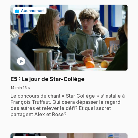
Abonnement
play_circle
.
E5
: Le jour de Star-Collège
14 min 13 s
.
Le concours de chant « Star Collège » s'installe à
François Truffaut. Qui osera dépasser le regard
des autres et relever le défi? Et quel secret
partagent Alex et Rose?