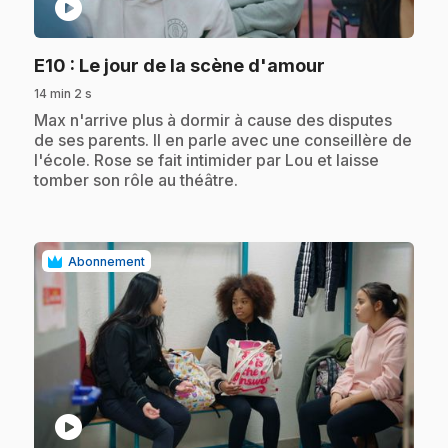
play_circle
.
E10
: Le jour de la scène d'amour
14 min 2 s
.
Max n'arrive plus à dormir à cause des disputes
de ses parents. Il en parle avec une conseillère de
l'école. Rose se fait intimider par Lou et laisse
tomber son rôle au théâtre.
Abonnement
play_circle