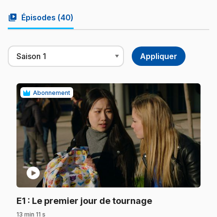
video_library
Épisodes (
40
)
Abonnement
play_circle
.
E1
: Le premier jour de tournage
13 min 11 s