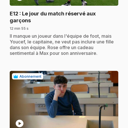
E12
: Le jour du match réservé aux
.
garçons
12 min 55 s
.
Il manque un joueur dans l'équipe de foot, mais
Youcef, le capitaine, ne veut pas inclure une fille
dans son équipe. Rose offre un cadeau
sentimental à Max pour son anniversaire.
Abonnement
play_circle