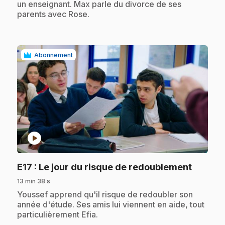
un enseignant. Max parle du divorce de ses
parents avec Rose.
Abonnement
play_circle
.
E17
: Le jour du risque de redoublement
13 min 38 s
.
Youssef apprend qu'il risque de redoubler son
année d'étude. Ses amis lui viennent en aide, tout
particulièrement Efia.