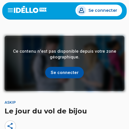
Aller
Se connecter
au
Open
the
contenu
menu
principal
Ce contenu n'est pas disponible depuis votre zone
géographique.
Se connecter
ASKIP
Le jour du vol de bijou
share