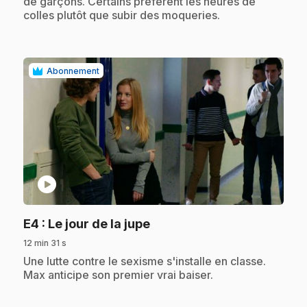
de garçons. Certains préfèrent les heures de
colles plutôt que subir des moqueries.
Abonnement
play_circle
.
E4
: Le jour de la jupe
12 min 31 s
.
Une lutte contre le sexisme s'installe en classe.
Max anticipe son premier vrai baiser.