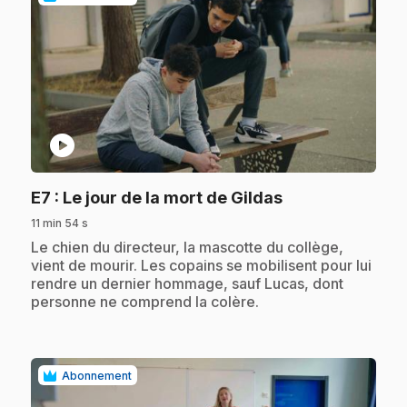
play_circle
.
E7
: Le jour de la mort de Gildas
11 min 54 s
.
Le chien du directeur, la mascotte du collège,
vient de mourir. Les copains se mobilisent pour lui
rendre un dernier hommage, sauf Lucas, dont
personne ne comprend la colère.
Abonnement