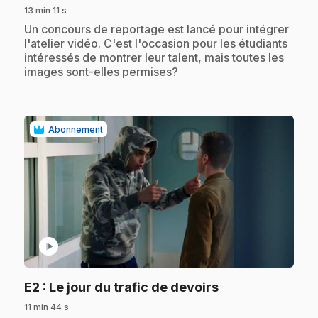
13 min 11 s
.
Un concours de reportage est lancé pour intégrer
l'atelier vidéo. C'est l'occasion pour les étudiants
intéressés de montrer leur talent, mais toutes les
images sont-elles permises?
Abonnement
play_circle
.
E2
: Le jour du trafic de devoirs
11 min 44 s