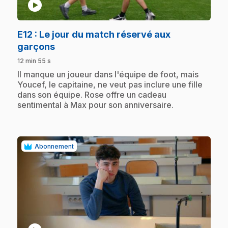
play_circle
E12
: Le jour du match réservé aux
.
garçons
12 min 55 s
.
Il manque un joueur dans l'équipe de foot, mais
Youcef, le capitaine, ne veut pas inclure une fille
dans son équipe. Rose offre un cadeau
sentimental à Max pour son anniversaire.
Abonnement