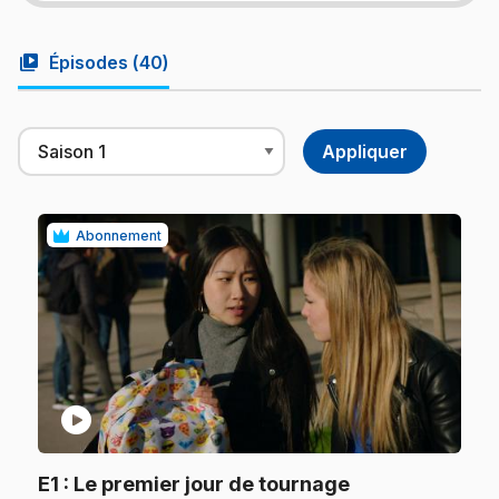
video_library
Épisodes (
40
)
Abonnement
play_circle
.
E1
: Le premier jour de tournage