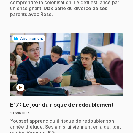
comprendre la colonisation. Le défi est lancé par
un enseignant. Max parle du divorce de ses
parents avec Rose.
Abonnement
play_circle
.
E17
: Le jour du risque de redoublement
13 min 38 s
.
Youssef apprend qu'il risque de redoubler son
année d'étude. Ses amis lui viennent en aide, tout
particulièrement Efia.