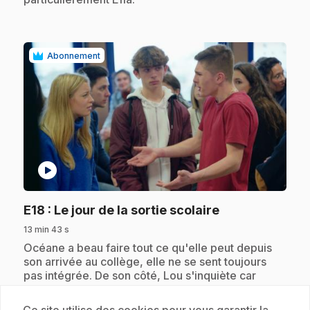
Abonnement
play_circle
.
E18
: Le jour de la sortie scolaire
13 min 43 s
.
Océane a beau faire tout ce qu'elle peut depuis
son arrivée au collège, elle ne se sent toujours
pas intégrée. De son côté, Lou s'inquiète car
Maxime semble la fuir.