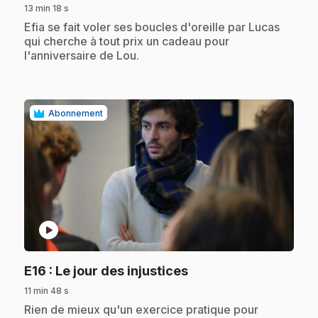
13 min 18 s
.
Efia se fait voler ses boucles d'oreille par Lucas
qui cherche à tout prix un cadeau pour
l'anniversaire de Lou.
Abonnement
play_circle
.
E16
: Le jour des injustices
11 min 48 s
.
Rien de mieux qu'un exercice pratique pour