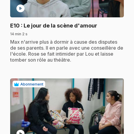
play_circle
.
E10
: Le jour de la scène d'amour
14 min 2 s
.
Max n'arrive plus à dormir à cause des disputes
de ses parents. Il en parle avec une conseillère de
l'école. Rose se fait intimider par Lou et laisse
tomber son rôle au théâtre.
Abonnement
play_circle