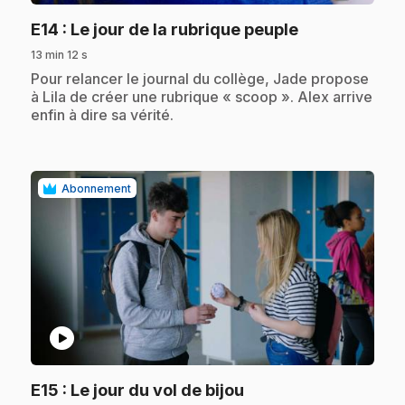
.
E14
: Le jour de la rubrique peuple
13 min 12 s
.
Pour relancer le journal du collège, Jade propose
à Lila de créer une rubrique « scoop ». Alex arrive
enfin à dire sa vérité.
Abonnement
play_circle
.
E15
: Le jour du vol de bijou