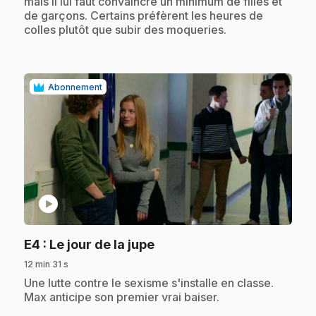
mais il lui faut convaincre un minimum de filles et
de garçons. Certains préfèrent les heures de
colles plutôt que subir des moqueries.
Abonnement
play_circle
.
E4
: Le jour de la jupe
12 min 31 s
.
Une lutte contre le sexisme s'installe en classe.
Max anticipe son premier vrai baiser.