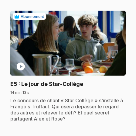
Abonnement
play_circle
.
E5
: Le jour de Star-Collège
14 min 13 s
.
Le concours de chant « Star Collège » s'installe à
François Truffaut. Qui osera dépasser le regard
des autres et relever le défi? Et quel secret
partagent Alex et Rose?