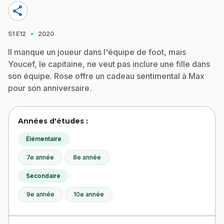
share
·
S1
E12
2020
Il manque un joueur dans l'équipe de foot, mais
Youcef, le capitaine, ne veut pas inclure une fille dans
son équipe. Rose offre un cadeau sentimental à Max
pour son anniversaire.
Années d'études :
Élémentaire
7e année
8e année
Secondaire
9e année
10e année