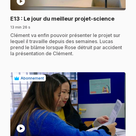
play_circle
.
E13
: Le jour du meilleur projet-science
13 min 26 s
.
Clément va enfin pouvoir présenter le projet sur
lequel il travaille depuis des semaines. Lucas
prend le blâme lorsque Rose détruit par accident
la présentation de Clément.
Abonnement
play_circle