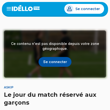
Aller
Se connecter
au
Open
the
contenu
menu
principal
Ce contenu n'est pas disponible depuis votre zone
géographique.
Se connecter
ASKIP
Le jour du match réservé aux
garçons