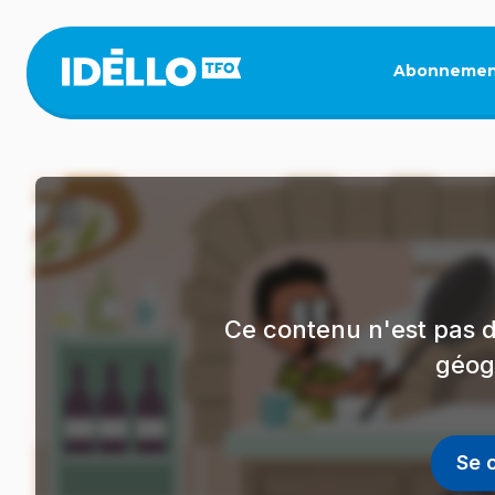
Aller
au
contenu
Abonnemen
principal
Ce contenu n'est pas d
géog
Se 