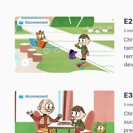
E
Abonnement
5 mi
.
Chr
tam
rem
play_circle
dev
E
Abonnement
5 mi
.
Chr
suc
pre