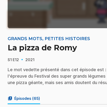
GRANDS MOTS, PETITES HISTOIRES
La pizza de Romy
·
S1
E12
2021
Le mot vedette présenté dans cet épisode est 
l'épreuve du Festival des super grands légumes 
une pizza géante, mais ses amis doutent du résult
video_library
Épisodes (
65
)