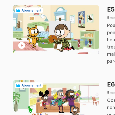
E
Abonnement
5 mi
.
Pou
pei
heu
play_circle
trè
mal
par
E
Abonnement
5 mi
.
Océ
nom
que