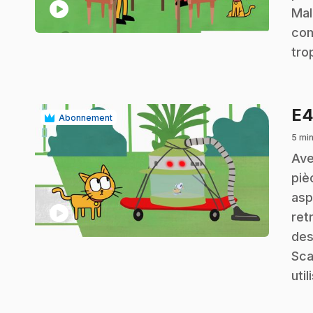
play_circle
Mal
com
tro
E
Abonnement
5 mi
.
Ave
piè
asp
play_circle
ret
des
Sca
uti