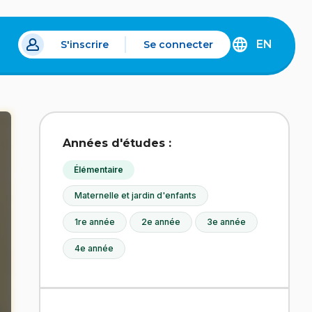
EN
S'inscrire
Se connecter
s un nouvel onglet.
DISCOVER
THE
ENGLISH
VERSION
OF
IDÉLLO.
Années d'études :
Élémentaire
Maternelle et jardin d'enfants
1re année
2e année
3e année
4e année