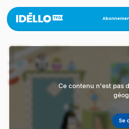
Aller
au
contenu
Abonnemen
principal
Ce contenu n'est pas d
géog
Se 