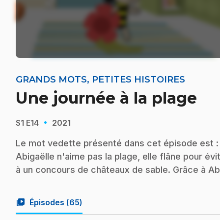
GRANDS MOTS, PETITES HISTOIRES
Une journée à la plage
·
S1
E14
2021
Le mot vedette présenté dans cet épisode est : 
Abigaëlle n'aime pas la plage, elle flâne pour évi
à un concours de châteaux de sable. Grâce à Abi
video_library
Épisodes (
65
)