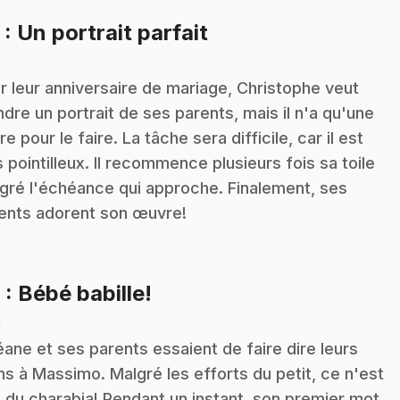
.
5
: Un portrait parfait
n
r leur anniversaire de mariage, Christophe veut
ndre un portrait de ses parents, mais il n'a qu'une
re pour le faire. La tâche sera difficile, car il est
s pointilleux. Il recommence plusieurs fois sa toile
gré l'échéance qui approche. Finalement, ses
ents adorent son œuvre!
.
6
: Bébé babille!
n
ane et ses parents essaient de faire dire leurs
s à Massimo. Malgré les efforts du petit, ce n'est
 du charabia! Pendant un instant, son premier mot