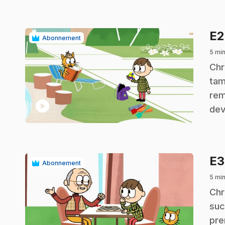
E
Abonnement
5 mi
.
Chr
tam
rem
play_circle
dev
E
Abonnement
5 mi
.
Chr
suc
pre