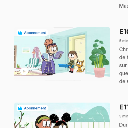
Mas
E
Abonnement
5 mi
.
Chr
de 
sur
play_circle
que
de 
E1
Abonnement
5 mi
.
Dur