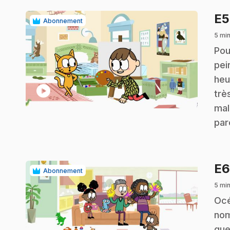
E
Abonnement
5 mi
.
Pou
pei
heu
play_circle
trè
mal
par
E
Abonnement
5 mi
.
Océ
nom
que