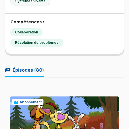
Systèmes vivants
Compétences :
Collaboration
Résolution de problèmes
video_library
Épisodes (
80
)
Abonnement