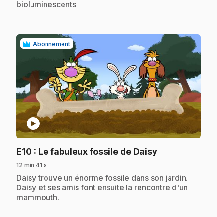
bioluminescents.
Abonnement
play_circle
.
E10
: Le fabuleux fossile de Daisy
12 min 41 s
.
Daisy trouve un énorme fossile dans son jardin.
Daisy et ses amis font ensuite la rencontre d'un
mammouth.