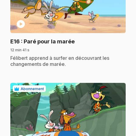
play_circle
.
E16
: Paré pour la marée
12 min 41 s
.
Félibert apprend à surfer en découvrant les
changements de marée.
Abonnement