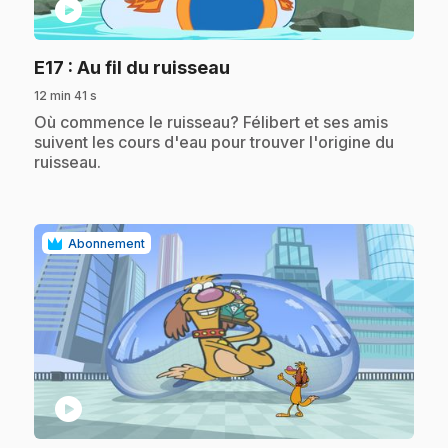
play_circle
.
E17
: Au fil du ruisseau
12 min 41 s
.
Où commence le ruisseau? Félibert et ses amis
suivent les cours d'eau pour trouver l'origine du
ruisseau.
Abonnement
play_circle