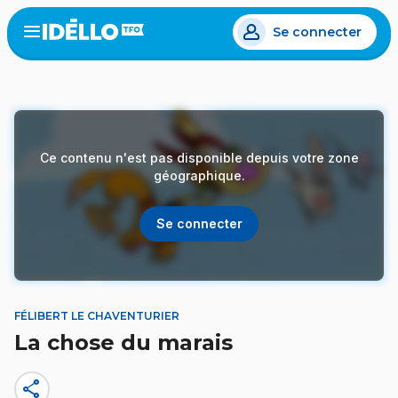
Aller
Se connecter
au
Open
the
contenu
menu
principal
Ce contenu n'est pas disponible depuis votre zone
géographique.
Se connecter
FÉLIBERT LE CHAVENTURIER
La chose du marais
share