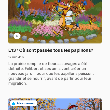
play_circle
.
E13
: Où sont passés tous les papillons?
12 min 41 s
.
La prairie remplie de fleurs sauvages a été
détruite. Félibert et ses amis vont créer un
nouveau jardin pour que les papillons puissent
grandir et se nourrir, avant de partir pour leur
migration.
Abonnement