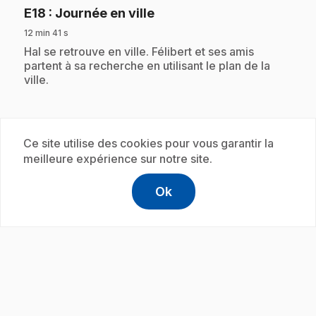
.
E18
: Journée en ville
12 min 41 s
.
Hal se retrouve en ville. Félibert et ses amis
partent à sa recherche en utilisant le plan de la
ville.
Abonnement
Ce site utilise des cookies pour vous garantir la
meilleure expérience sur notre site.
Ok
help
Aide
Accéder à l
,Ce lien s'
play_circle
.
E19
: Les chasseurs d'arcs-en-ciel
12 min 41 s