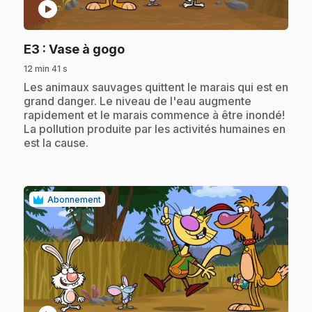
play_circle
.
E3
: Vase à gogo
12 min 41 s
.
Les animaux sauvages quittent le marais qui est en
grand danger. Le niveau de l'eau augmente
rapidement et le marais commence à être inondé!
La pollution produite par les activités humaines en
est la cause.
Abonnement