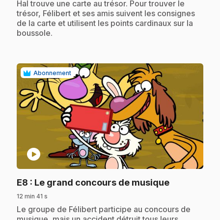
.
Hal trouve une carte au trésor. Pour trouver le
trésor, Félibert et ses amis suivent les consignes
de la carte et utilisent les points cardinaux sur la
boussole.
Abonnement
play_circle
.
E8
: Le grand concours de musique
12 min 41 s
.
Le groupe de Félibert participe au concours de
musique, mais un accident détruit tous leurs