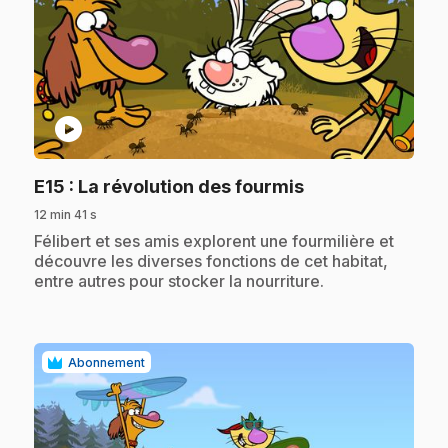
play_circle
.
E15
: La révolution des fourmis
12 min 41 s
.
Félibert et ses amis explorent une fourmilière et
découvre les diverses fonctions de cet habitat,
entre autres pour stocker la nourriture.
Abonnement