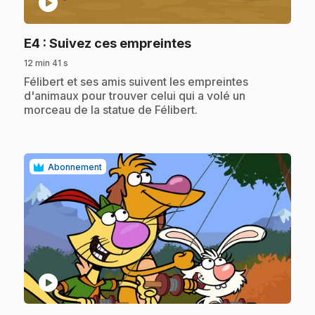
play_circle
.
E4
: Suivez ces empreintes
12 min 41 s
.
Félibert et ses amis suivent les empreintes
d'animaux pour trouver celui qui a volé un
morceau de la statue de Félibert.
Abonnement
play_circle