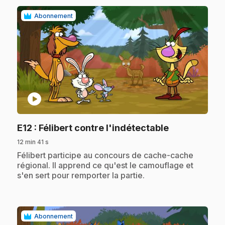
Abonnement
play_circle
.
E12
: Félibert contre l'indétectable
12 min 41 s
.
Félibert participe au concours de cache-cache
régional. Il apprend ce qu'est le camouflage et
s'en sert pour remporter la partie.
Abonnement