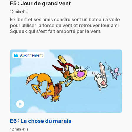
.
E5
: Jour de grand vent
12 min 41 s
.
Félibert et ses amis construisent un bateau à voile
pour utiliser la force du vent et retrouver leur ami
Squeek qui s'est fait emporté par le vent.
Abonnement
play_circle
.
E6
: La chose du marais
12 min 41 s