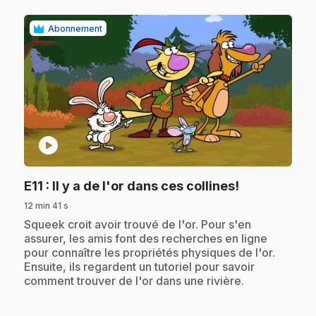
Abonnement
play_circle
.
E11
: Il y a de l'or dans ces collines!
12 min 41 s
.
Squeek croit avoir trouvé de l'or. Pour s'en
assurer, les amis font des recherches en ligne
pour connaître les propriétés physiques de l'or.
Ensuite, ils regardent un tutoriel pour savoir
comment trouver de l'or dans une rivière.