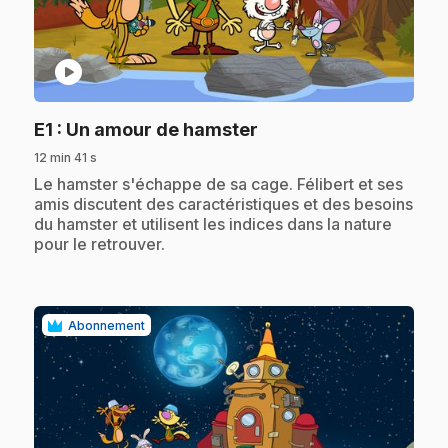
play_circle
.
E1
: Un amour de hamster
12 min 41 s
.
Le hamster s'échappe de sa cage. Félibert et ses
amis discutent des caractéristiques et des besoins
du hamster et utilisent les indices dans la nature
pour le retrouver.
Abonnement