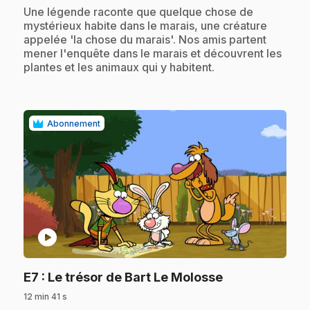
.
Une légende raconte que quelque chose de
mystérieux habite dans le marais, une créature
appelée 'la chose du marais'. Nos amis partent
mener l'enquête dans le marais et découvrent les
plantes et les animaux qui y habitent.
Abonnement
play_circle
.
E7
: Le trésor de Bart Le Molosse
12 min 41 s