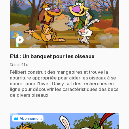
play_circle
.
E14
: Un banquet pour les oiseaux
12 min 41 s
.
Félibert construit des mangeoires et trouve la
nourriture appropriée pour aider les oiseaux à se
nourrir pour l'hiver. Daisy fait des recherches en
ligne pour découvrir les caractéristiques des becs
de divers oiseaux.
Abonnement