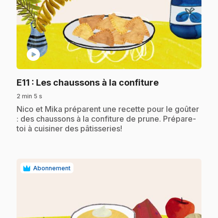
play_circle
.
E11
: Les chaussons à la confiture
2 min 5 s
.
Nico et Mika préparent une recette pour le goûter
: des chaussons à la confiture de prune. Prépare-
toi à cuisiner des pâtisseries!
Abonnement