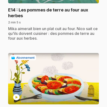
E14
: Les pommes de terre au four aux
.
herbes
2 min 5 s
.
Mika aimerait bien un plat cuit au four. Nico sait ce
qu'ils doivent cuisiner : des pommes de terre au
four aux herbes.
Abonnement
play_circle