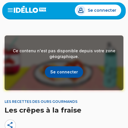
Aller
Se connecter
au
Open
the
contenu
menu
principal
Ce contenu n'est pas disponible depuis votre zone
géographique.
Se connecter
LES RECETTES DES OURS GOURMANDS
Les crêpes à la fraise
share