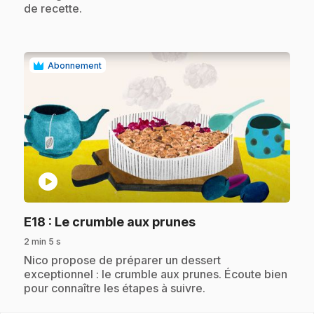
de recette.
Abonnement
play_circle
.
E18
: Le crumble aux prunes
2 min 5 s
.
Nico propose de préparer un dessert
exceptionnel : le crumble aux prunes. Écoute bien
pour connaître les étapes à suivre.