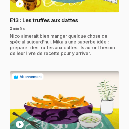
play_circle
.
E13
: Les truffes aux dattes
2 min 5 s
.
Nico aimerait bien manger quelque chose de
spécial aujourd'hui. Mika a une superbe idée :
préparer des truffes aux dattes. Ils auront besoin
de leur livre de recette pour y arriver.
Abonnement
play_circle