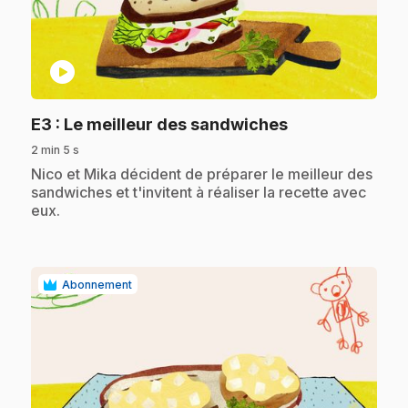
play_circle
.
E3
: Le meilleur des sandwiches
2 min 5 s
.
Nico et Mika décident de préparer le meilleur des
sandwiches et t'invitent à réaliser la recette avec
eux.
Abonnement