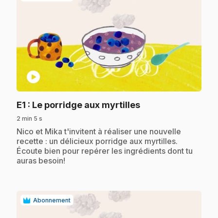
play_circle
.
E1
: Le porridge aux myrtilles
2 min 5 s
.
Nico et Mika t'invitent à réaliser une nouvelle
recette : un délicieux porridge aux myrtilles.
Écoute bien pour repérer les ingrédients dont tu
auras besoin!
Abonnement