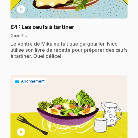
play_circle
.
E4
: Les oeufs à tartiner
2 min 5 s
.
Le ventre de Mika ne fait que gargouiller. Nico
utilise son livre de recette pour préparer des œufs
à tartiner. Quel délice!
Abonnement
play_circle