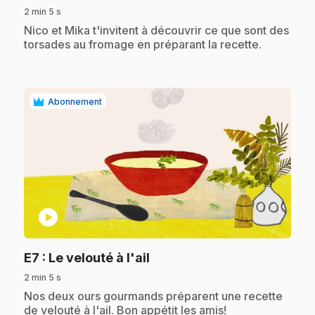
2 min 5 s
.
Nico et Mika t'invitent à découvrir ce que sont des
torsades au fromage en préparant la recette.
Abonnement
play_circle
.
E7
: Le velouté à l'ail
2 min 5 s
.
Nos deux ours gourmands préparent une recette
de velouté à l'ail. Bon appétit les amis!