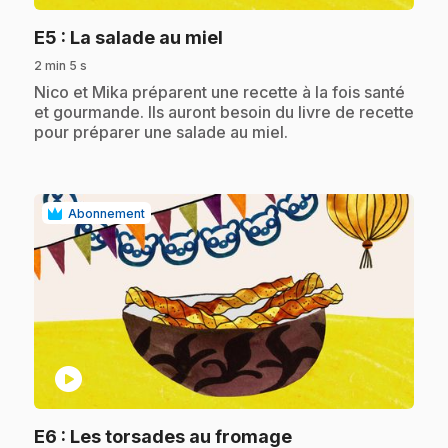
.
E5
: La salade au miel
2 min 5 s
.
Nico et Mika préparent une recette à la fois santé
et gourmande. Ils auront besoin du livre de recette
pour préparer une salade au miel.
Abonnement
play_circle
.
E6
: Les torsades au fromage