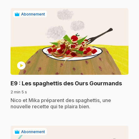
Abonnement
play_circle
.
E9
: Les spaghettis des Ours Gourmands
2 min 5 s
.
Nico et Mika préparent des spaghettis, une
nouvelle recette qui te plaira bien.
Abonnement