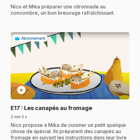
.
Nico et Mika préparer une citronnade au
concombre, un bon breuvage rafraîchissant.
Abonnement
play_circle
.
E17
: Les canapés au fromage
2 min 5 s
.
Nico propose à Mika de cuisiner un petit quelque
chose de spécial. Ils préparent des canapés au
fromage en suivant les instructions dans leur livre