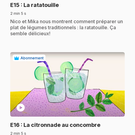
.
E15
: La ratatouille
2 min 5 s
.
Nico et Mika nous montrent comment préparer un
plat de légumes traditionnels : la ratatouille. Ça
semble délicieux!
Abonnement
play_circle
.
E16
: La citronnade au concombre
2 min 5 s