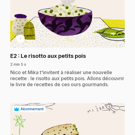
play_circle
.
E2
: Le risotto aux petits pois
2 min 5 s
.
Nico et Mika t'invitent à réaliser une nouvelle
recette : le risotto aux petits pois. Allons découvrir
le livre de recettes de ces ours gourmands.
Abonnement