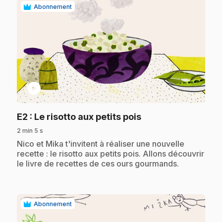
Abonnement
play_circle
.
E2
: Le risotto aux petits pois
2 min 5 s
.
Nico et Mika t'invitent à réaliser une nouvelle
recette : le risotto aux petits pois. Allons découvrir
le livre de recettes de ces ours gourmands.
Abonnement