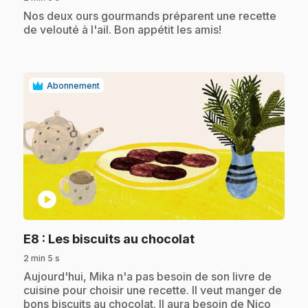
.
Nos deux ours gourmands préparent une recette
de velouté à l'ail. Bon appétit les amis!
Abonnement
play_circle
.
E8
: Les biscuits au chocolat
2 min 5 s
.
Aujourd'hui, Mika n'a pas besoin de son livre de
cuisine pour choisir une recette. Il veut manger de
bons biscuits au chocolat. Il aura besoin de Nico