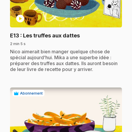
play_circle
.
E13
: Les truffes aux dattes
2 min 5 s
.
Nico aimerait bien manger quelque chose de
spécial aujourd'hui. Mika a une superbe idée :
préparer des truffes aux dattes. Ils auront besoin
de leur livre de recette pour y arriver.
Abonnement