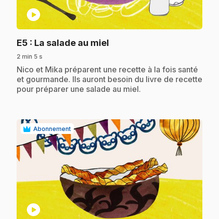
play_circle
.
E5
: La salade au miel
2 min 5 s
.
Nico et Mika préparent une recette à la fois santé
et gourmande. Ils auront besoin du livre de recette
pour préparer une salade au miel.
Abonnement
play_circle