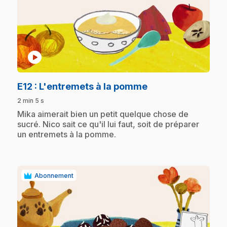
play_circle
.
E12
: L'entremets à la pomme
2 min 5 s
.
Mika aimerait bien un petit quelque chose de
sucré. Nico sait ce qu'il lui faut, soit de préparer
un entremets à la pomme.
Abonnement