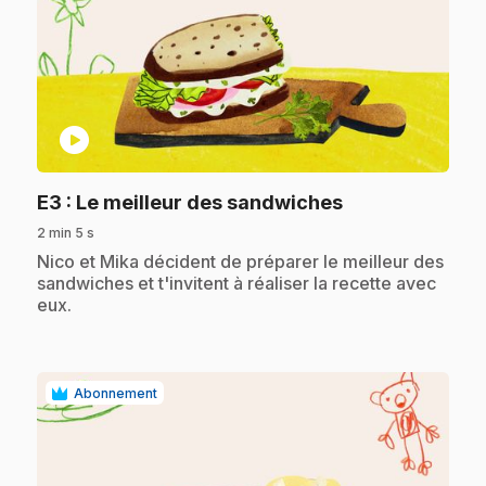
play_circle
.
E3
: Le meilleur des sandwiches
2 min 5 s
.
Nico et Mika décident de préparer le meilleur des
sandwiches et t'invitent à réaliser la recette avec
eux.
Abonnement