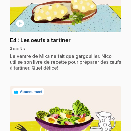
play_circle
.
E4
: Les oeufs à tartiner
2 min 5 s
.
Le ventre de Mika ne fait que gargouiller. Nico
utilise son livre de recette pour préparer des œufs
à tartiner. Quel délice!
Abonnement