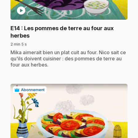
play_circle
E14
: Les pommes de terre au four aux
.
herbes
2 min 5 s
.
Mika aimerait bien un plat cuit au four. Nico sait ce
qu'ils doivent cuisiner : des pommes de terre au
four aux herbes.
Abonnement