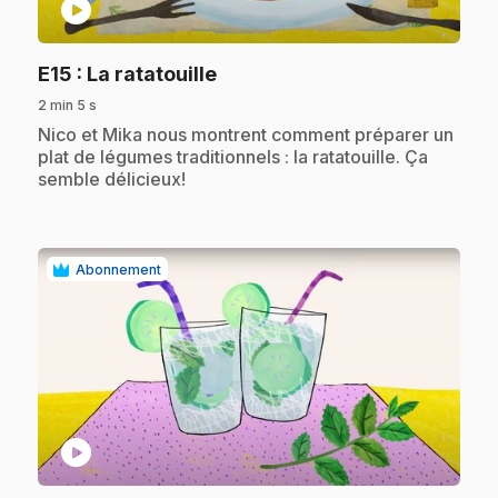
play_circle
.
E15
: La ratatouille
2 min 5 s
.
Nico et Mika nous montrent comment préparer un
plat de légumes traditionnels : la ratatouille. Ça
semble délicieux!
Abonnement
play_circle