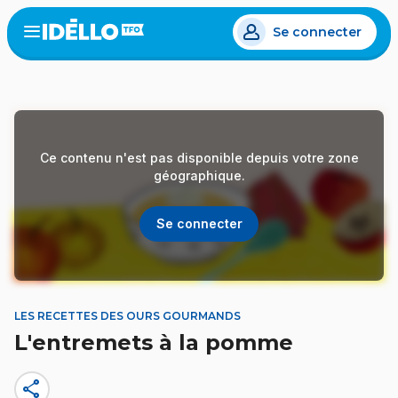
Aller
Se connecter
au
Open
the
contenu
menu
principal
Ce contenu n'est pas disponible depuis votre zone
géographique.
Se connecter
LES RECETTES DES OURS GOURMANDS
L'entremets à la pomme
share