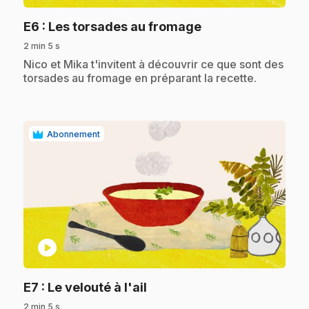
.
E6
: Les torsades au fromage
2 min 5 s
.
Nico et Mika t'invitent à découvrir ce que sont des
torsades au fromage en préparant la recette.
Abonnement
play_circle
.
E7
: Le velouté à l'ail
2 min 5 s