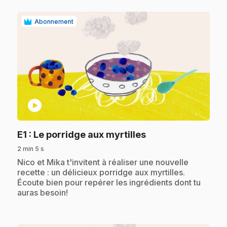
Abonnement
play_circle
.
E1
: Le porridge aux myrtilles
2 min 5 s
.
Nico et Mika t'invitent à réaliser une nouvelle
recette : un délicieux porridge aux myrtilles.
Écoute bien pour repérer les ingrédients dont tu
auras besoin!