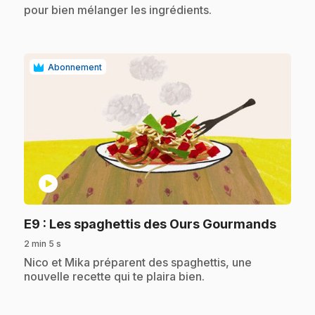
pour bien mélanger les ingrédients.
Abonnement
play_circle
.
E9
: Les spaghettis des Ours Gourmands
2 min 5 s
.
Nico et Mika préparent des spaghettis, une
nouvelle recette qui te plaira bien.