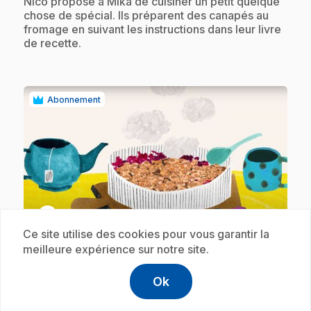
.
Nico propose à Mika de cuisiner un petit quelque
chose de spécial. Ils préparent des canapés au
fromage en suivant les instructions dans leur livre
de recette.
Abonnement
play_circle
Ce site utilise des cookies pour vous garantir la
meilleure expérience sur notre site.
.
E18
: Le crumble aux prunes
2 min 5 s
Ok
help
Aide
.
Nico propose de préparer un dessert
Accéder à l
,Ce lien s'
exceptionnel : le crumble aux prunes. Écoute bien