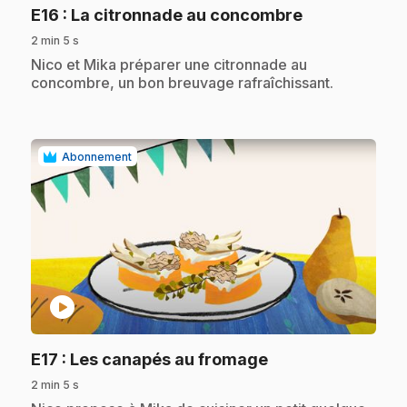
.
E16
: La citronnade au concombre
2 min 5 s
.
Nico et Mika préparer une citronnade au
concombre, un bon breuvage rafraîchissant.
Abonnement
play_circle
.
E17
: Les canapés au fromage
2 min 5 s