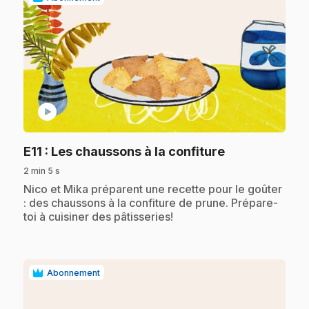
play_circle
.
E11
: Les chaussons à la confiture
2 min 5 s
.
Nico et Mika préparent une recette pour le goûter
: des chaussons à la confiture de prune. Prépare-
toi à cuisiner des pâtisseries!
Abonnement