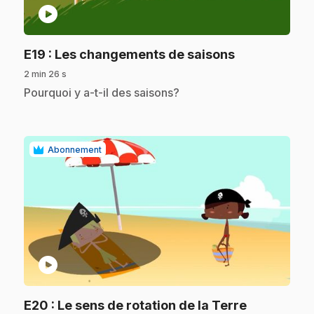
play_circle
.
E19
: Les changements de saisons
2 min 26 s
.
Pourquoi y a-t-il des saisons?
Abonnement
play_circle
.
E20
: Le sens de rotation de la Terre