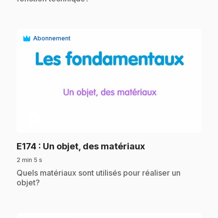
Abonnement
play_circle
.
E174
: Un objet, des matériaux
2 min 5 s
.
Quels matériaux sont utilisés pour réaliser un
objet?