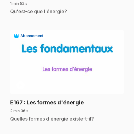
1 min 52 s
.
Qu'est-ce que l'énergie?
Abonnement
play_circle
.
E167
: Les formes d'énergie
2 min 36 s
.
Quelles formes d'énergie existe-t-il?