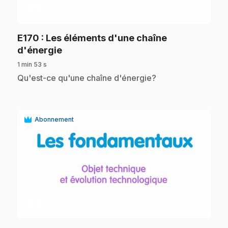
play_circle
E170
: Les éléments d'une chaîne
.
d'énergie
1 min 53 s
.
Qu'est-ce qu'une chaîne d'énergie?
Abonnement
play_circle