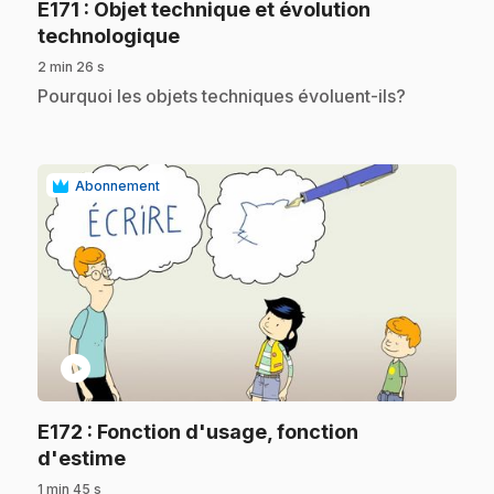
E171
: Objet technique et évolution
.
technologique
2 min 26 s
.
Pourquoi les objets techniques évoluent-ils?
Abonnement
play_circle
E172
: Fonction d'usage, fonction
.
d'estime
1 min 45 s