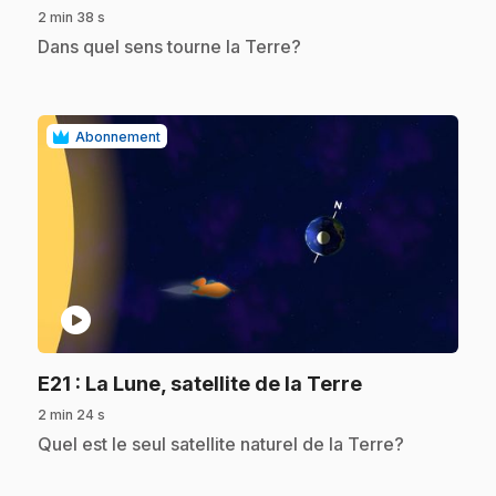
2 min 38 s
.
Dans quel sens tourne la Terre?
Abonnement
play_circle
.
E21
: La Lune, satellite de la Terre
2 min 24 s
.
Quel est le seul satellite naturel de la Terre?