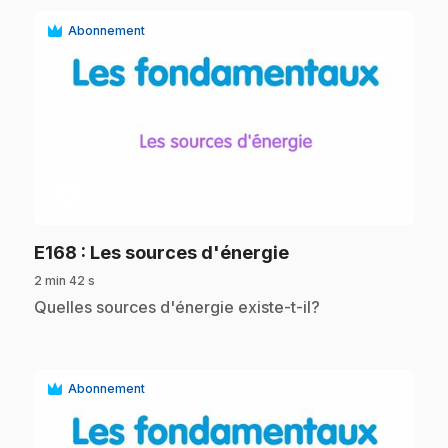
Abonnement
play_circle
.
E168
: Les sources d'énergie
2 min 42 s
.
Quelles sources d'énergie existe-t-il?
Abonnement