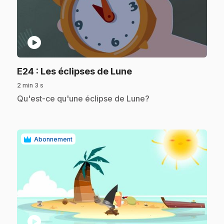
play_circle
.
E24
: Les éclipses de Lune
2 min 3 s
.
Qu'est-ce qu'une éclipse de Lune?
Abonnement
play_circle