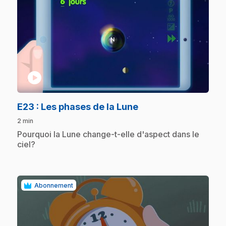
play_circle
.
E23
: Les phases de la Lune
2 min
.
Pourquoi la Lune change-t-elle d'aspect dans le
ciel?
Abonnement