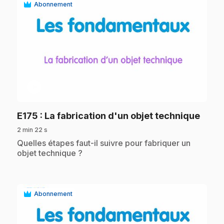
Abonnement
play_circle
.
E175
: La fabrication d'un objet technique
2 min 22 s
.
Quelles étapes faut-il suivre pour fabriquer un
objet technique ?
Abonnement