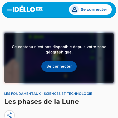
Aller
Se connecter
au
Open
the
contenu
menu
principal
Ce contenu n'est pas disponible depuis votre zone
géographique.
Se connecter
LES FONDAMENTAUX - SCIENCES ET TECHNOLOGIE
Les phases de la Lune
share