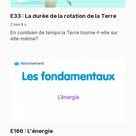
.
E33
: La durée de la rotation de la Terre
2 min 9 s
.
En combien de temps la Terre tourne-t-elle sur
elle-même?
Abonnement
play_circle
.
E166
: L'énergie