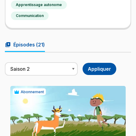
Apprentissage autonome
Communication
video_library
Épisodes (
21
)
Abonnement