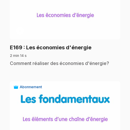
play_circle
.
E169
: Les économies d'énergie
2 min 14 s
.
Comment réaliser des économies d'énergie?
Abonnement