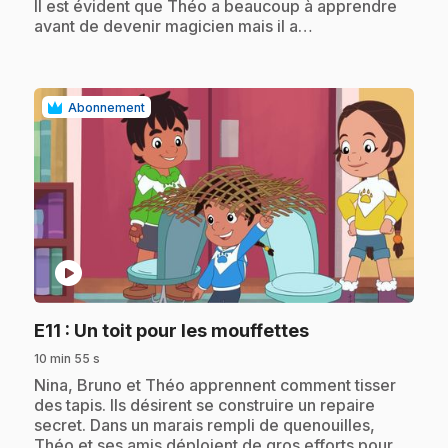
Il est évident que Théo a beaucoup à apprendre
avant de devenir magicien mais il a…
Abonnement
play_circle
.
E11
: Un toit pour les mouffettes
10 min 55 s
.
Nina, Bruno et Théo apprennent comment tisser
des tapis. Ils désirent se construire un repaire
secret. Dans un marais rempli de quenouilles,
Théo et ses amis déploient de gros efforts pour