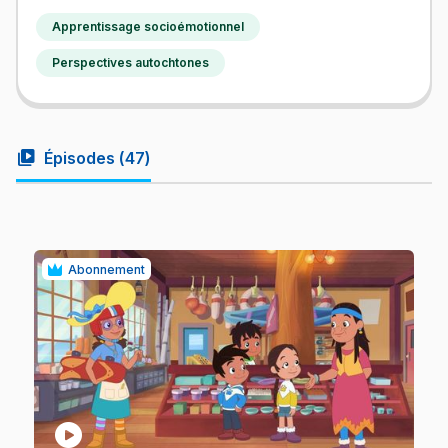
Apprentissage socioémotionnel
Perspectives autochtones
video_library
Épisodes (
47
)
Abonnement
play_circle