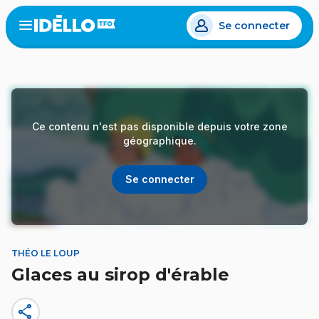
Aller
Se connecter
au
Open
the
contenu
menu
principal
Ce contenu n'est pas disponible depuis votre zone
géographique.
Se connecter
THÉO LE LOUP
Glaces au sirop d'érable
share