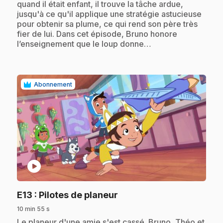
quand il était enfant, il trouve la tâche ardue,
jusqu'à ce qu'il applique une stratégie astucieuse
pour obtenir sa plume, ce qui rend son père très
fier de lui. Dans cet épisode, Bruno honore
l’enseignement que le loup donne…
Abonnement
play_circle
.
E13
: Pilotes de planeur
10 min 55 s
.
Le planeur d'une amie s'est cassé. Bruno, Théo et