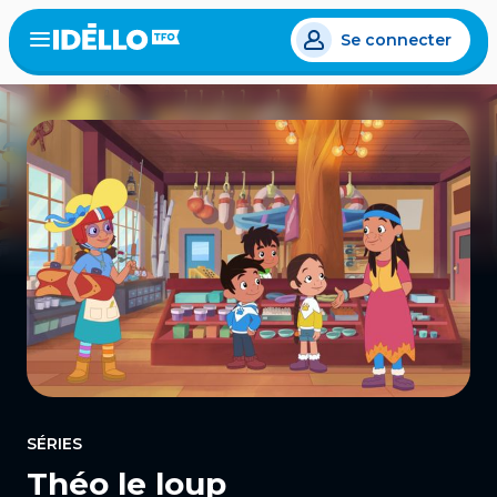
Aller
Se connecter
au
Open
the
contenu
menu
principal
SÉRIES
Théo le loup