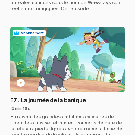
boréales connues sous le nom de Wawatays sont
réellement magiques. Cet épisode…
Abonnement
play_circle
.
E7
: La journée de la banique
10 min 55 s
.
En raison des grandes ambitions culinaires de
Théo, les amis se retrouvent couverts de pâte de
la tête aux pieds. Après avoir retrouvé la fiche de
recette perdue de Kookum, ils préparent de