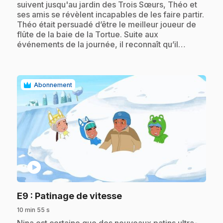
suivent jusqu'au jardin des Trois Sœurs, Théo et
ses amis se révèlent incapables de les faire partir.
Théo était persuadé d’être le meilleur joueur de
flûte de la baie de la Tortue. Suite aux
événements de la journée, il reconnaît qu’il…
Abonnement
play_circle
.
E9
: Patinage de vitesse
10 min 55 s
.
Nina est certaine que des nouveaux patins ultra-