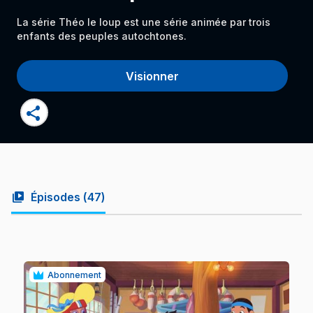
La série Théo le loup est une série animée par trois
enfants des peuples autochtones.
Visionner
share
video_library
Épisodes (
47
)
Abonnement