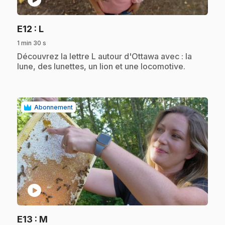
.
E12
: L
1 min 30 s
.
Découvrez la lettre L autour d'Ottawa avec : la
lune, des lunettes, un lion et une locomotive.
Abonnement
play_circle
.
E13
: M