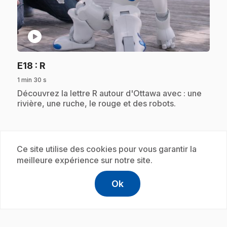
play_circle
.
E18
: R
1 min 30 s
.
Découvrez la lettre R autour d'Ottawa avec : une
rivière, une ruche, le rouge et des robots.
Abonnement
Ce site utilise des cookies pour vous garantir la
meilleure expérience sur notre site.
Ok
help
Aide
Accéder à l
,Ce lien s'