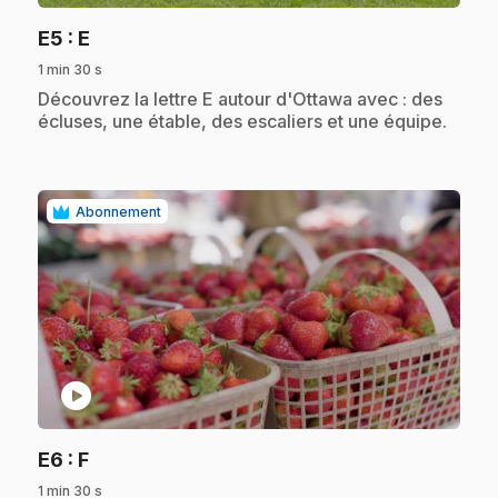
.
E5
: E
1 min 30 s
.
Découvrez la lettre E autour d'Ottawa avec : des
écluses, une étable, des escaliers et une équipe.
Abonnement
play_circle
.
E6
: F
1 min 30 s