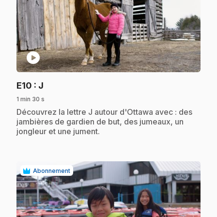
play_circle
.
E10
: J
1 min 30 s
.
Découvrez la lettre J autour d'Ottawa avec : des
jambières de gardien de but, des jumeaux, un
jongleur et une jument.
Abonnement