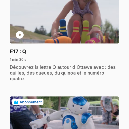
play_circle
.
E17
: Q
1 min 30 s
.
Découvrez la lettre Q autour d'Ottawa avec : des
quilles, des queues, du quinoa et le numéro
quatre.
Abonnement