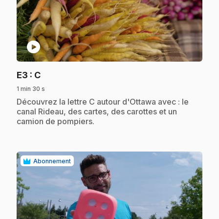
play_circle
.
E3
: C
1 min 30 s
.
Découvrez la lettre C autour d'Ottawa avec : le
canal Rideau, des cartes, des carottes et un
camion de pompiers.
Abonnement