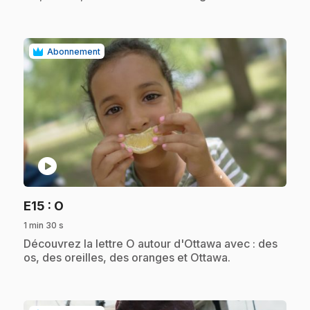
Abonnement
play_circle
.
E15
: O
1 min 30 s
.
Découvrez la lettre O autour d'Ottawa avec : des
os, des oreilles, des oranges et Ottawa.