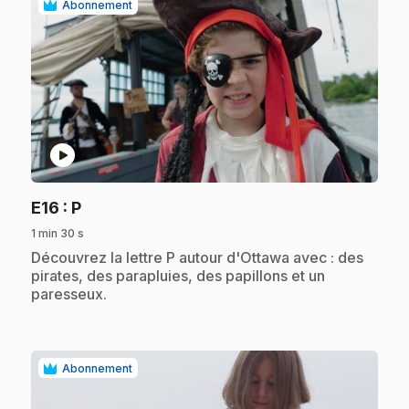
Abonnement
play_circle
.
E16
: P
1 min 30 s
.
Découvrez la lettre P autour d'Ottawa avec : des
pirates, des parapluies, des papillons et un
paresseux.
Abonnement