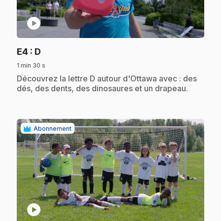
play_circle
.
E4
: D
1 min 30 s
.
Découvrez la lettre D autour d'Ottawa avec : des
dés, des dents, des dinosaures et un drapeau.
Abonnement
play_circle