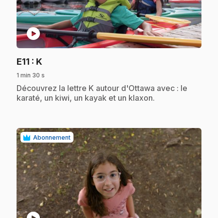
play_circle
.
E11
: K
1 min 30 s
.
Découvrez la lettre K autour d'Ottawa avec : le
karaté, un kiwi, un kayak et un klaxon.
Abonnement
play_circle