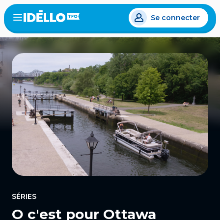
Aller
Se connecter
au
Open
the
contenu
menu
principal
SÉRIES
O c'est pour Ottawa