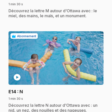
1 min 30 s
.
Découvrez la lettre M autour d'Ottawa avec : le
miel, des mains, le maïs, et un monument.
Abonnement
play_circle
.
E14
: N
1 min 30 s
.
Découvrez la lettre N autour d'Ottawa avec : un
nid, un nez, des nouilles et des nageuses.