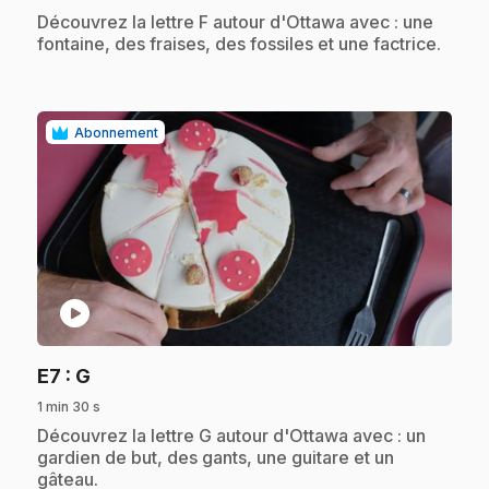
.
Découvrez la lettre F autour d'Ottawa avec : une
fontaine, des fraises, des fossiles et une factrice.
Abonnement
play_circle
.
E7
: G
1 min 30 s
.
Découvrez la lettre G autour d'Ottawa avec : un
gardien de but, des gants, une guitare et un
gâteau.