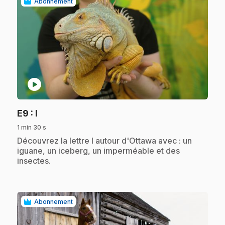
Abonnement
play_circle
.
E9
: I
1 min 30 s
.
Découvrez la lettre I autour d'Ottawa avec : un
iguane, un iceberg, un imperméable et des
insectes.
Abonnement