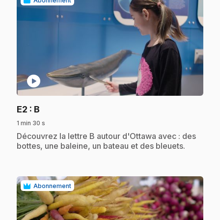
Abonnement
play_circle
.
E2
: B
1 min 30 s
.
Découvrez la lettre B autour d'Ottawa avec : des
bottes, une baleine, un bateau et des bleuets.
Abonnement