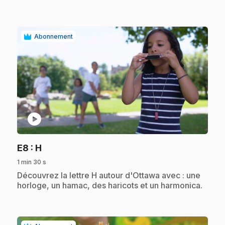
Abonnement
play_circle
.
E8
: H
1 min 30 s
.
Découvrez la lettre H autour d'Ottawa avec : une
horloge, un hamac, des haricots et un harmonica.