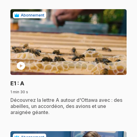
Abonnement
play_circle
.
E1
: A
1 min 30 s
.
Découvrez la lettre A autour d'Ottawa avec : des
abeilles, un accordéon, des avions et une
araignée géante.