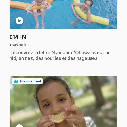
play_circle
.
E14
: N
1 min 30 s
.
Découvrez la lettre N autour d'Ottawa avec : un
nid, un nez, des nouilles et des nageuses.
Abonnement