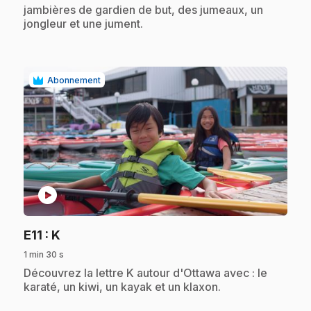
jambières de gardien de but, des jumeaux, un
jongleur et une jument.
Abonnement
play_circle
.
E11
: K
1 min 30 s
.
Découvrez la lettre K autour d'Ottawa avec : le
karaté, un kiwi, un kayak et un klaxon.