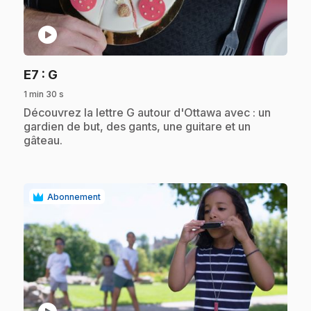
play_circle
.
E7
: G
1 min 30 s
.
Découvrez la lettre G autour d'Ottawa avec : un
gardien de but, des gants, une guitare et un
gâteau.
Abonnement