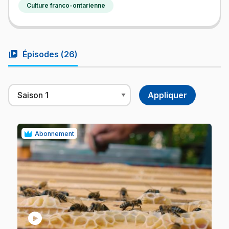
Culture franco-ontarienne
video_library
Épisodes (
26
)
Abonnement
play_circle