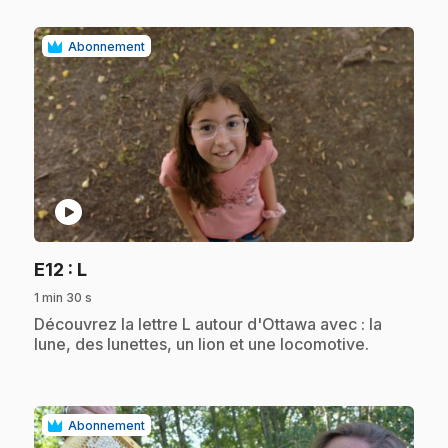
Abonnement
play_circle
.
E12
: L
1 min 30 s
.
Découvrez la lettre L autour d'Ottawa avec : la
lune, des lunettes, un lion et une locomotive.
Abonnement