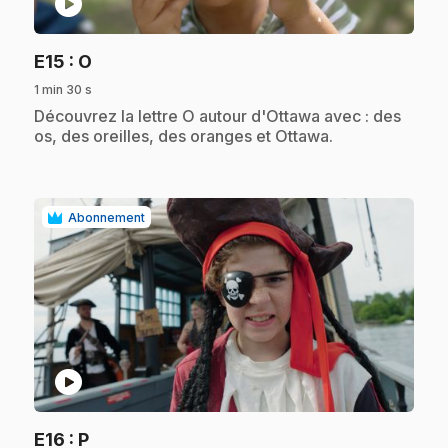
play_circle
.
E15
: O
1 min 30 s
.
Découvrez la lettre O autour d'Ottawa avec : des
os, des oreilles, des oranges et Ottawa.
Abonnement
play_circle
.
E16
: P