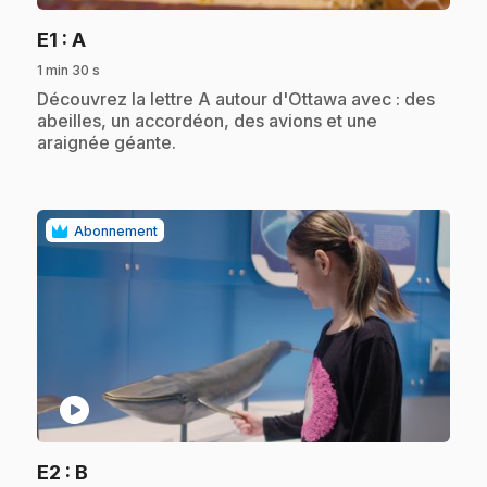
.
E1
: A
1 min 30 s
.
Découvrez la lettre A autour d'Ottawa avec : des
abeilles, un accordéon, des avions et une
araignée géante.
Abonnement
play_circle
.
E2
: B