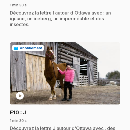
1 min 30 s
.
Découvrez la lettre I autour d'Ottawa avec : un
iguane, un iceberg, un imperméable et des
insectes.
Abonnement
play_circle
.
E10
: J
1 min 30 s
.
Découvrez la lettre J autour d'Ottawa avec : des