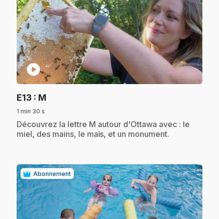
play_circle
.
E13
: M
1 min 30 s
.
Découvrez la lettre M autour d'Ottawa avec : le
miel, des mains, le maïs, et un monument.
Abonnement