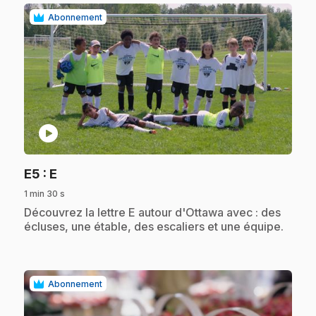
Abonnement
play_circle
.
E5
: E
1 min 30 s
.
Découvrez la lettre E autour d'Ottawa avec : des
écluses, une étable, des escaliers et une équipe.
Abonnement