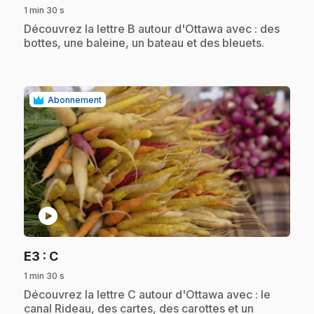
1 min 30 s
.
Découvrez la lettre B autour d'Ottawa avec : des
bottes, une baleine, un bateau et des bleuets.
Abonnement
play_circle
.
E3
: C
1 min 30 s
.
Découvrez la lettre C autour d'Ottawa avec : le
canal Rideau, des cartes, des carottes et un