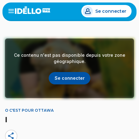
Aller
Se connecter
au
Open
the
contenu
menu
principal
Ce contenu n'est pas disponible depuis votre zone
géographique.
Se connecter
O C'EST POUR OTTAWA
I
share