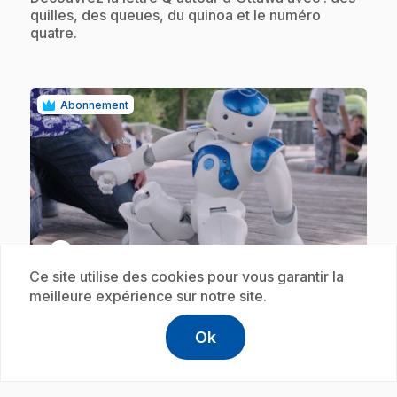
quilles, des queues, du quinoa et le numéro
quatre.
Abonnement
play_circle
Ce site utilise des cookies pour vous garantir la
meilleure expérience sur notre site.
.
E18
: R
1 min 30 s
Ok
help
Aide
.
Découvrez la lettre R autour d'Ottawa avec : une
Accéder à l
,Ce lien s'
rivière, une ruche, le rouge et des robots.