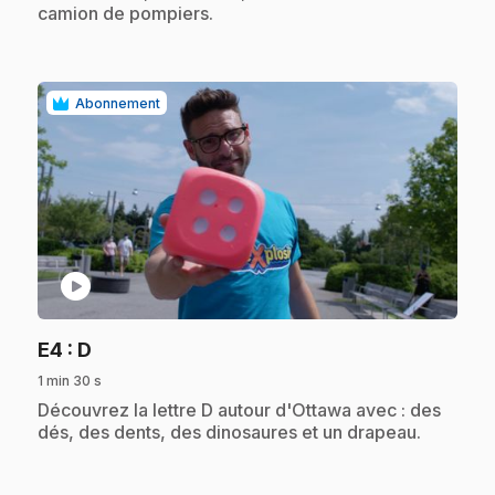
camion de pompiers.
Abonnement
play_circle
.
E4
: D
1 min 30 s
.
Découvrez la lettre D autour d'Ottawa avec : des
dés, des dents, des dinosaures et un drapeau.