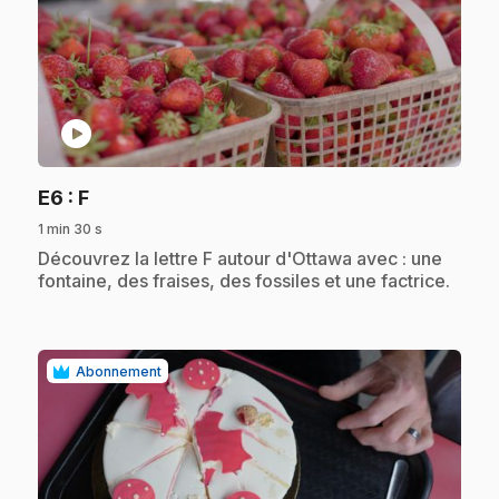
play_circle
.
E6
: F
1 min 30 s
.
Découvrez la lettre F autour d'Ottawa avec : une
fontaine, des fraises, des fossiles et une factrice.
Abonnement