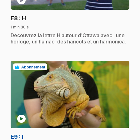
play_circle
.
E8
: H
1 min 30 s
.
Découvrez la lettre H autour d'Ottawa avec : une
horloge, un hamac, des haricots et un harmonica.
Abonnement
play_circle
.
E9
: I