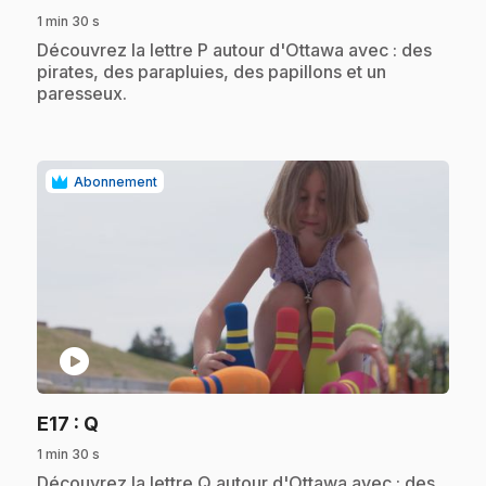
1 min 30 s
.
Découvrez la lettre P autour d'Ottawa avec : des
pirates, des parapluies, des papillons et un
paresseux.
Abonnement
play_circle
.
E17
: Q
1 min 30 s
.
Découvrez la lettre Q autour d'Ottawa avec : des