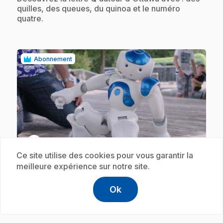
quilles, des queues, du quinoa et le numéro
quatre.
Abonnement
play_circle
Ce site utilise des cookies pour vous garantir la
meilleure expérience sur notre site.
.
E18
: R
1 min 30 s
Ok
help
Aide
.
Découvrez la lettre R autour d'Ottawa avec : une
Accéder à l
,Ce lien s'
rivière, une ruche, le rouge et des robots.