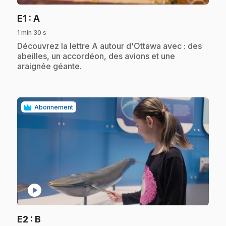
.
E1
: A
1 min 30 s
.
Découvrez la lettre A autour d'Ottawa avec : des
abeilles, un accordéon, des avions et une
araignée géante.
Abonnement
play_circle
.
E2
: B