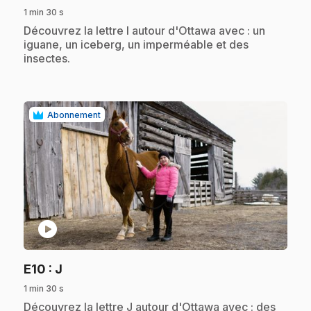
1 min 30 s
.
Découvrez la lettre I autour d'Ottawa avec : un
iguane, un iceberg, un imperméable et des
insectes.
Abonnement
play_circle
.
E10
: J
1 min 30 s
.
Découvrez la lettre J autour d'Ottawa avec : des