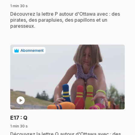
1 min 30 s
.
Découvrez la lettre P autour d'Ottawa avec : des
pirates, des parapluies, des papillons et un
paresseux.
Abonnement
play_circle
.
E17
: Q
1 min 30 s
.
Découvrez la lettre Q autour d'Ottawa avec : des