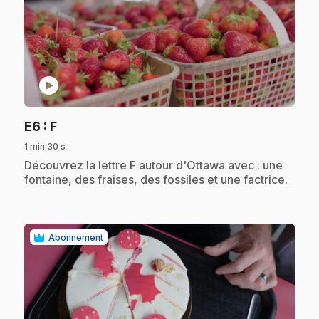
play_circle
.
E6
: F
1 min 30 s
.
Découvrez la lettre F autour d'Ottawa avec : une
fontaine, des fraises, des fossiles et une factrice.
Abonnement