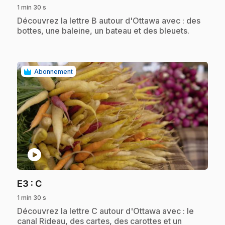
1 min 30 s
.
Découvrez la lettre B autour d'Ottawa avec : des
bottes, une baleine, un bateau et des bleuets.
Abonnement
play_circle
.
E3
: C
1 min 30 s
.
Découvrez la lettre C autour d'Ottawa avec : le
canal Rideau, des cartes, des carottes et un