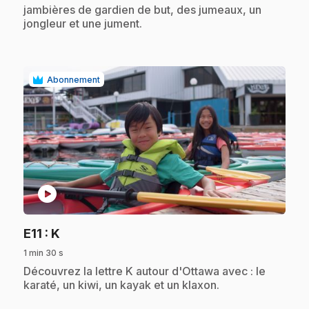
jambières de gardien de but, des jumeaux, un
jongleur et une jument.
Abonnement
play_circle
.
E11
: K
1 min 30 s
.
Découvrez la lettre K autour d'Ottawa avec : le
karaté, un kiwi, un kayak et un klaxon.