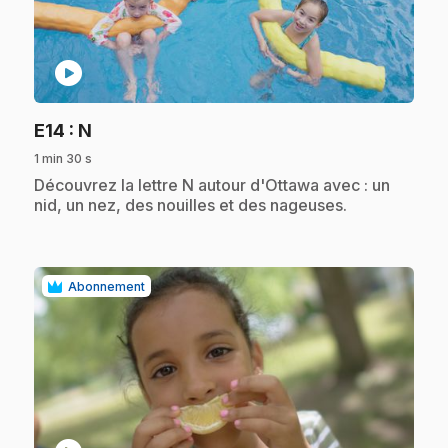
play_circle
.
E14
: N
1 min 30 s
.
Découvrez la lettre N autour d'Ottawa avec : un
nid, un nez, des nouilles et des nageuses.
Abonnement