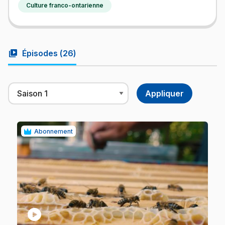
Culture franco-ontarienne
video_library
Épisodes (
26
)
Abonnement
play_circle