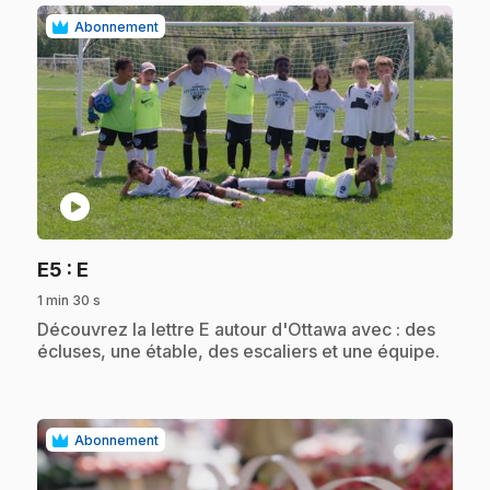
Abonnement
play_circle
.
E5
: E
1 min 30 s
.
Découvrez la lettre E autour d'Ottawa avec : des
écluses, une étable, des escaliers et une équipe.
Abonnement