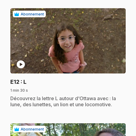
Abonnement
play_circle
.
E12
: L
1 min 30 s
.
Découvrez la lettre L autour d'Ottawa avec : la
lune, des lunettes, un lion et une locomotive.
Abonnement