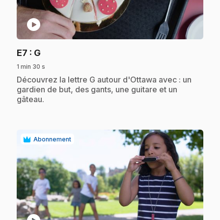
play_circle
.
E7
: G
1 min 30 s
.
Découvrez la lettre G autour d'Ottawa avec : un
gardien de but, des gants, une guitare et un
gâteau.
Abonnement