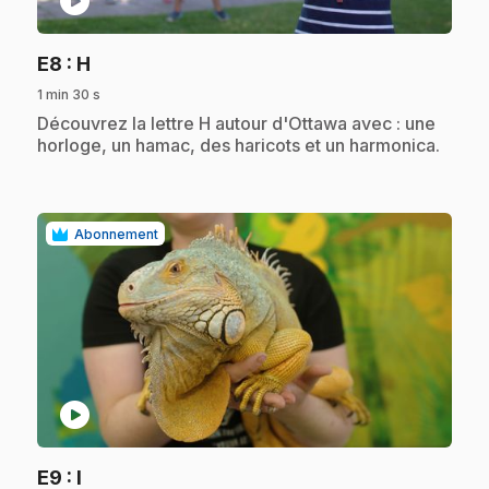
play_circle
.
E8
: H
1 min 30 s
.
Découvrez la lettre H autour d'Ottawa avec : une
horloge, un hamac, des haricots et un harmonica.
Abonnement
play_circle
.
E9
: I