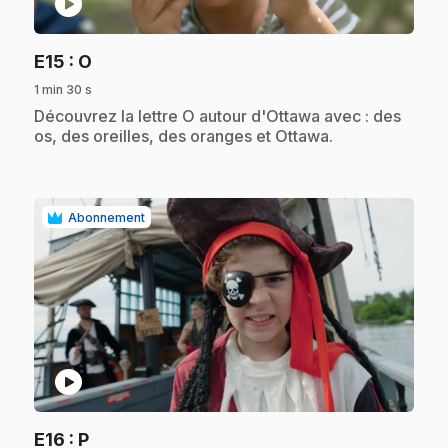
play_circle
.
E15
: O
1 min 30 s
.
Découvrez la lettre O autour d'Ottawa avec : des
os, des oreilles, des oranges et Ottawa.
Abonnement
play_circle
.
E16
: P