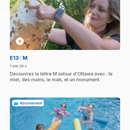
play_circle
.
E13
: M
1 min 30 s
.
Découvrez la lettre M autour d'Ottawa avec : le
miel, des mains, le maïs, et un monument.
Abonnement