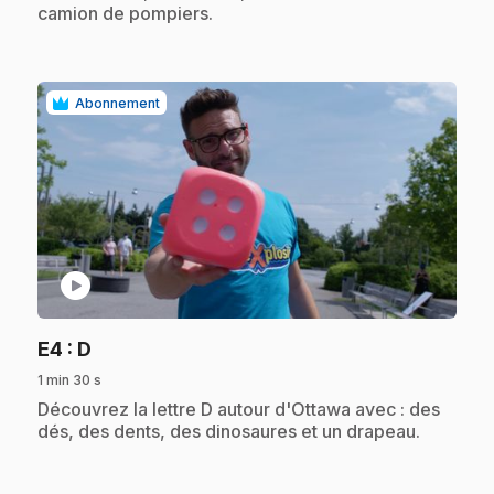
camion de pompiers.
Abonnement
play_circle
.
E4
: D
1 min 30 s
.
Découvrez la lettre D autour d'Ottawa avec : des
dés, des dents, des dinosaures et un drapeau.