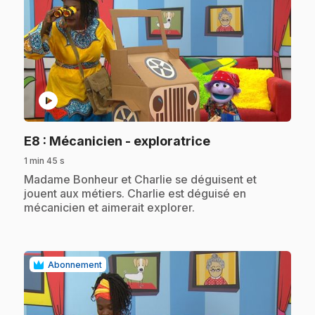
play_circle
.
E8
: Mécanicien - exploratrice
1 min 45 s
.
Madame Bonheur et Charlie se déguisent et
jouent aux métiers. Charlie est déguisé en
mécanicien et aimerait explorer.
Abonnement