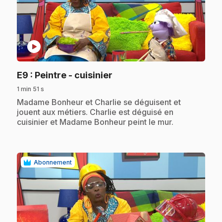
play_circle
.
E9
: Peintre - cuisinier
1 min 51 s
.
Madame Bonheur et Charlie se déguisent et
jouent aux métiers. Charlie est déguisé en
cuisinier et Madame Bonheur peint le mur.
Abonnement