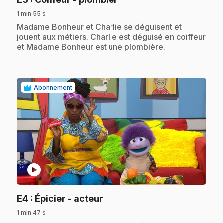
1 min 55 s
.
Madame Bonheur et Charlie se déguisent et
jouent aux métiers. Charlie est déguisé en coiffeur
et Madame Bonheur est une plombière.
Abonnement
play_circle
.
E4
: Épicier - acteur
1 min 47 s