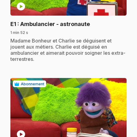
play_circle
.
E1
: Ambulancier - astronaute
1 min 52 s
.
Madame Bonheur et Charlie se déguisent et
jouent aux métiers. Charlie est déguisé en
ambulancier et aimerait pouvoir soigner les extra-
terrestres.
Abonnement
play_circle