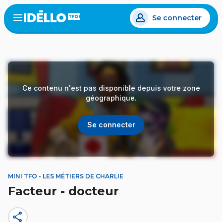
Aller
Se connecter
au
Open
the
contenu
menu
principal
Ce contenu n'est pas disponible depuis votre zone
géographique.
Se connecter
MINI TFO - LES MÉTIERS DE CHARLIE
Facteur - docteur
share