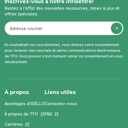
Inscrivez-vous à notre infolettre!
Restez à l’affût des nouvelles ressources, mises à jour et
offres spéciales.
En soumettant vos coordonnées, vous donnez votre consentement
pour recevoir des courriels et autres communications électroniques
de TFO. Vous pouvez à tout moment retirer ce consentement en vous
désabonnant.
À propos
Liens utiles
Avantages d'IDÉLLO
Contactez-nous
À propos de TFO
Ce lien s'ouvrira dans un nouvel onglet.
FAQ
Ce lien s'ouvrira dans un nouvel ongle
Carrières
Ce lien s'ouvrira dans un nouvel onglet.