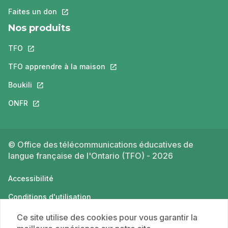
Faites un don
Ce lien s'ouvrira dans un nouvel onglet.
Nos produits
TFO
Ce lien s'ouvrira dans un nouvel onglet.
TFO apprendre à la maison
Ce lien s'ouvrira dans un nouvel o
Boukili
Ce lien s'ouvrira dans un nouvel onglet.
ONFR
Ce lien s'ouvrira dans un nouvel onglet.
© Office des télécommunications éducatives de
langue française de l'Ontario (TFO) - 2026
Accessibilité
Conditions d'utilisation
Politique de confidentialité
Ce site utilise des cookies pour vous garantir la