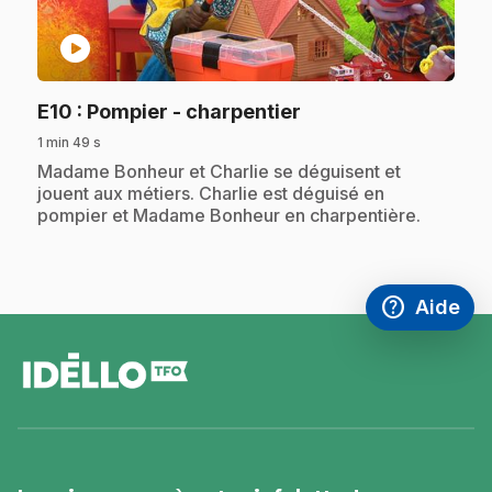
play_circle
.
E10
: Pompier - charpentier
1 min 49 s
.
Madame Bonheur et Charlie se déguisent et
jouent aux métiers. Charlie est déguisé en
pompier et Madame Bonheur en charpentière.
help
Aide
Accéder à l
,Ce lien s'
pied
de
page