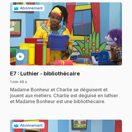
Abonnement
play_circle
.
E7
: Luthier - bibliothécaire
1 min 49 s
.
Madame Bonheur et Charlie se déguisent et
jouent aux métiers. Charlie est déguisé en luthier
et Madame Bonheur est une bibliothécaire.
Abonnement