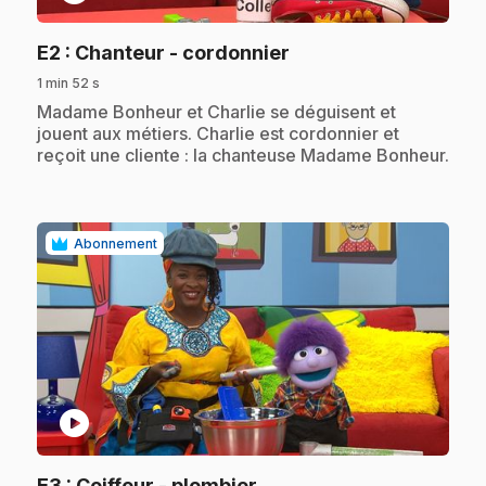
.
E2
: Chanteur - cordonnier
1 min 52 s
.
Madame Bonheur et Charlie se déguisent et
jouent aux métiers. Charlie est cordonnier et
reçoit une cliente : la chanteuse Madame Bonheur.
Abonnement
play_circle
.
E3
: Coiffeur - plombier