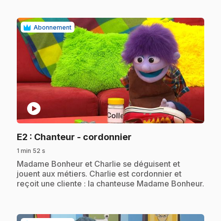
Abonnement
play_circle
.
E2
: Chanteur - cordonnier
1 min 52 s
.
Madame Bonheur et Charlie se déguisent et
jouent aux métiers. Charlie est cordonnier et
reçoit une cliente : la chanteuse Madame Bonheur.