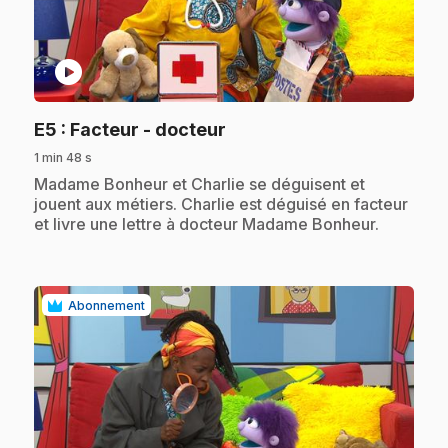
play_circle
.
E5
: Facteur - docteur
1 min 48 s
.
Madame Bonheur et Charlie se déguisent et
jouent aux métiers. Charlie est déguisé en facteur
et livre une lettre à docteur Madame Bonheur.
Abonnement