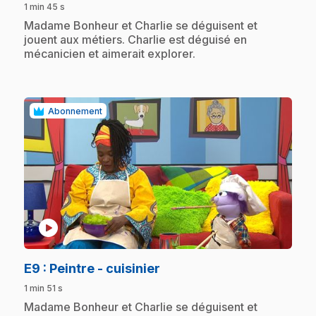
1 min 45 s
.
Madame Bonheur et Charlie se déguisent et
jouent aux métiers. Charlie est déguisé en
mécanicien et aimerait explorer.
Abonnement
play_circle
.
E9
: Peintre - cuisinier
1 min 51 s
.
Madame Bonheur et Charlie se déguisent et