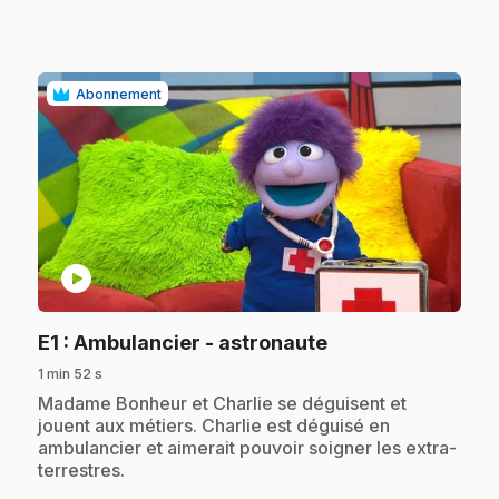
Abonnement
play_circle
.
E1
: Ambulancier - astronaute
1 min 52 s
.
Madame Bonheur et Charlie se déguisent et
jouent aux métiers. Charlie est déguisé en
ambulancier et aimerait pouvoir soigner les extra-
terrestres.