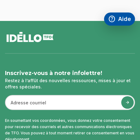
help
Aide
Accéder à l
,Ce lien s'
pied
de
page
Inscrivez-vous à notre infolettre!
Restez à l’affût des nouvelles ressources, mises à jour et
offres spéciales.
En soumettant vos coordonnées, vous donnez votre consentement
pour recevoir des courriels et autres communications électroniques
de TFO. Vous pouvez à tout moment retirer ce consentement en vous
désabonnant.