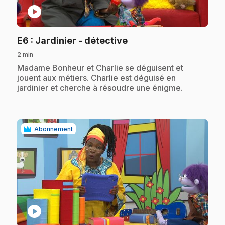
play_circle
.
E6
: Jardinier - détective
2 min
.
Madame Bonheur et Charlie se déguisent et
jouent aux métiers. Charlie est déguisé en
jardinier et cherche à résoudre une énigme.
Abonnement
play_circle