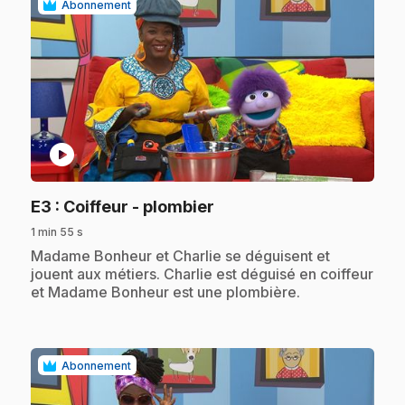
Abonnement
play_circle
.
E3
: Coiffeur - plombier
1 min 55 s
.
Madame Bonheur et Charlie se déguisent et
jouent aux métiers. Charlie est déguisé en coiffeur
et Madame Bonheur est une plombière.
Abonnement