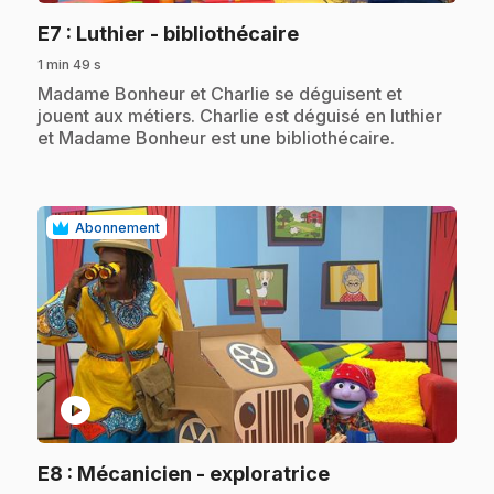
.
E7
: Luthier - bibliothécaire
1 min 49 s
.
Madame Bonheur et Charlie se déguisent et
jouent aux métiers. Charlie est déguisé en luthier
et Madame Bonheur est une bibliothécaire.
Abonnement
play_circle
.
E8
: Mécanicien - exploratrice