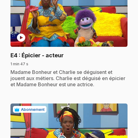
play_circle
.
E4
: Épicier - acteur
1 min 47 s
.
Madame Bonheur et Charlie se déguisent et
jouent aux métiers. Charlie est déguisé en épicier
et Madame Bonheur est une actrice.
Abonnement