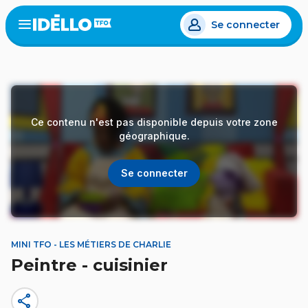
Aller
Se connecter
au
Open
the
contenu
menu
principal
Ce contenu n'est pas disponible depuis votre zone
géographique.
Se connecter
MINI TFO - LES MÉTIERS DE CHARLIE
Peintre - cuisinier
share