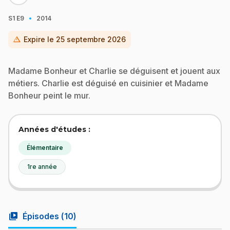
·
S1
E9
2014
warning
Expire le
25 septembre 2026
Madame Bonheur et Charlie se déguisent et jouent aux
métiers. Charlie est déguisé en cuisinier et Madame
Bonheur peint le mur.
Années d'études :
Élémentaire
1re année
video_library
Épisodes (
10
)