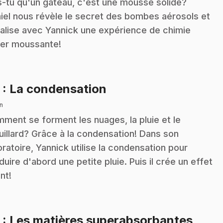
s-tu qu'un gâteau, c'est une mousse solide?
iel nous révèle le secret des bombes aérosols et
réalise avec Yannick une expérience de chimie
er moussante!
.
2
: La condensation
n
ment se forment les nuages, la pluie et le
uillard? Grâce à la condensation! Dans son
oratoire, Yannick utilise la condensation pour
duire d'abord une petite pluie. Puis il crée un effet
nt!
.
3
: Les matières superabsorbantes