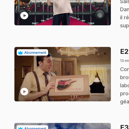
Sai
Dan
play_circle
il 
sup
E
Abonnement
13 mi
.
Com
bro
lab
play_circle
pro
géa
E
Abonnement