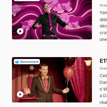
13 mi
.
Yan
app
déc
play_circle
cra
une
E1
Abonnement
13 mi
.
Cet
Dan
s'é
play_circle
à D
réa