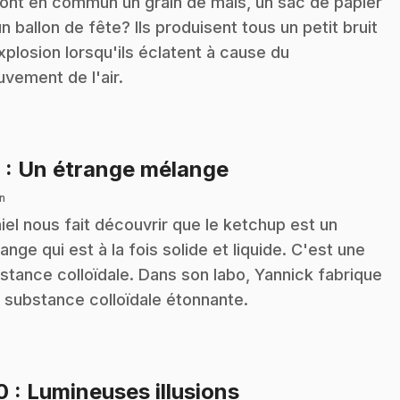
ont en commun un grain de maïs, un sac de papier
un ballon de fête? Ils produisent tous un petit bruit
xplosion lorsqu'ils éclatent à cause du
vement de l'air.
.
9
: Un étrange mélange
n
iel nous fait découvrir que le ketchup est un
ange qui est à la fois solide et liquide. C'est une
stance colloïdale. Dans son labo, Yannick fabrique
 substance colloïdale étonnante.
.
10
: Lumineuses illusions