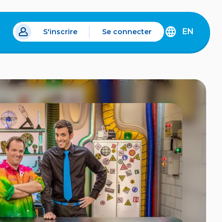
EN
S'inscrire
Se connecter
s un nouvel onglet.
DISCOVER
THE
ENGLISH
VERSION
OF
IDÉLLO.