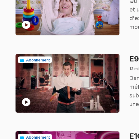
.
Qu'
et 
d'e
play_circle
mou
E
Abonnement
13 mi
.
Dan
mél
sub
play_circle
une
E
Abonnement