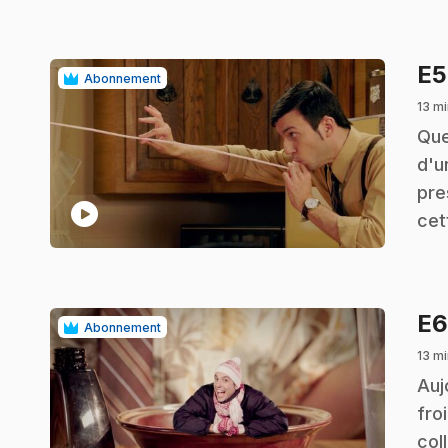
E
Abonnement
13 mi
.
Que
d'u
pre
play_circle
cet
E
Abonnement
13 mi
.
Auj
fro
col