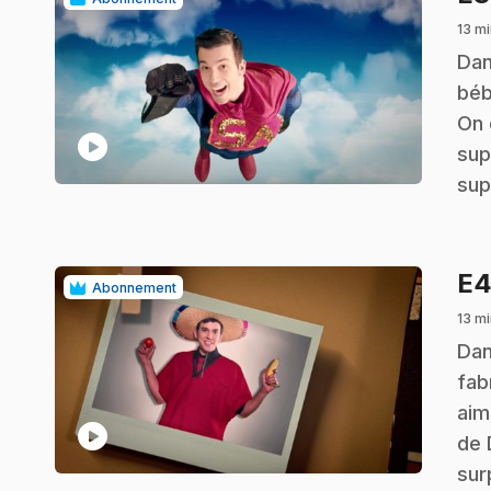
13 mi
.
Dan
béb
On 
play_circle
sup
sup
E
Abonnement
13 mi
.
Dan
fab
aim
play_circle
de 
sur