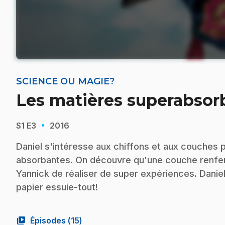
SCIENCE OU MAGIE?
Les matières superabsor
·
S1
E3
2016
Daniel s'intéresse aux chiffons et aux couches
absorbantes. On découvre qu'une couche renfe
Yannick de réaliser de super expériences. Daniel,
papier essuie-tout!
video_library
Épisodes (
15
)