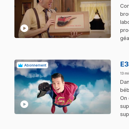
.
Com
bro
lab
play_circle
pro
géa
E
Abonnement
13 mi
.
Dan
béb
On 
play_circle
sup
sup