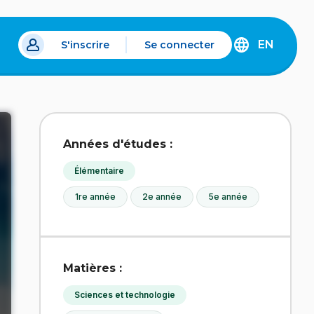
EN
S'inscrire
Se connecter
s un nouvel onglet.
DISCOVER
THE
ENGLISH
VERSION
OF
IDÉLLO.
Années d'études :
Élémentaire
1re année
2e année
5e année
Matières :
Sciences et technologie