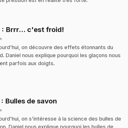
te pression est en réalité très forte.
.
6
: Brrr... c'est froid!
n
ourd'hui, on découvre des effets étonnants du
id. Daniel nous explique pourquoi les glaçons nous
lent parfois aux doigts.
.
7
: Bulles de savon
n
ourd'hui, on s'intéresse à la science des bulles de
on. Daniel nous explique pourquoi les bulles de