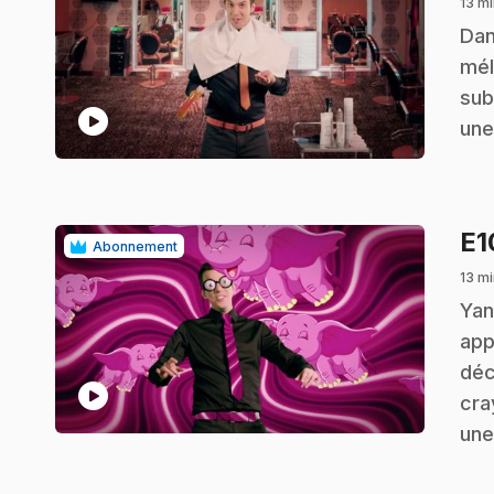
13 mi
.
Dan
mél
sub
play_circle
une
E
Abonnement
13 mi
.
Yan
app
déc
play_circle
cra
une