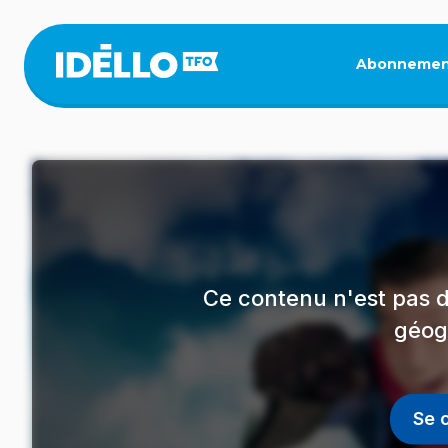
Aller
au
contenu
Abonnemen
principal
Ce contenu n'est pas d
géog
Se 