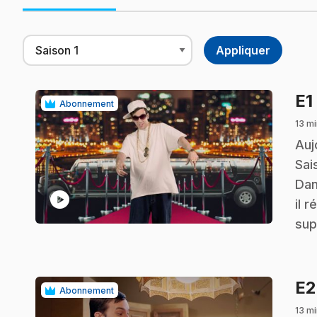
E1
Abonnement
13 mi
.
Auj
Sai
Dan
play_circle
il 
sup
E
Abonnement
13 mi