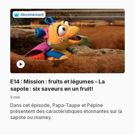
Abonnement
play_circle
E14
: Mission : fruits et légumes - La
.
sapote : six saveurs en un fruit!
2 min
.
Dans cet épisode, Papa-Taupe et Pépine
présentent des caractéristiques étonnantes sur la
sapote ou mamey.