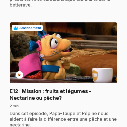
betterave.
Abonnement
play_circle
E12
: Mission : fruits et légumes -
.
Nectarine ou pêche?
2 min
.
Dans cet épisode, Papa-Taupe et Pépine nous
aident à faire la différence entre une pêche et une
nectarine.