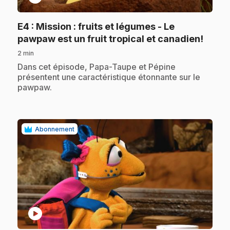
E4
: Mission : fruits et légumes - Le
.
pawpaw est un fruit tropical et canadien!
2 min
.
Dans cet épisode, Papa-Taupe et Pépine
présentent une caractéristique étonnante sur le
pawpaw.
Abonnement
play_circle