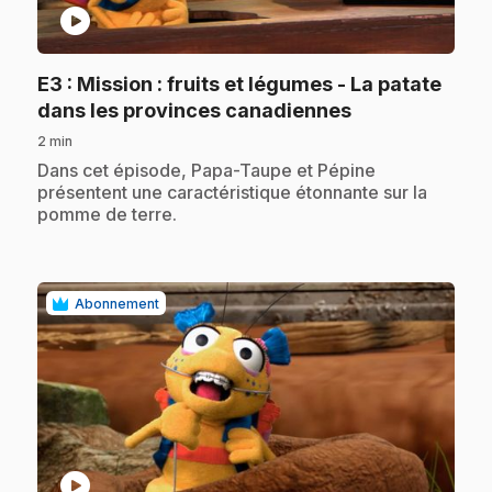
play_circle
E3
: Mission : fruits et légumes - La patate
.
dans les provinces canadiennes
2 min
.
Dans cet épisode, Papa-Taupe et Pépine
présentent une caractéristique étonnante sur la
pomme de terre.
Abonnement
play_circle