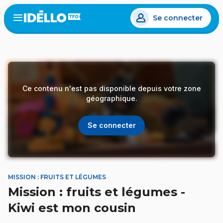
Aller
Se connecter
au
Open
the
contenu
menu
principal
Ce contenu n'est pas disponible depuis votre zone
géographique.
Se connecter
MISSION : FRUITS ET LÉGUMES
Mission : fruits et légumes -
Kiwi est mon cousin