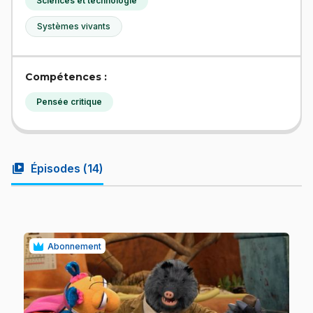
Sciences et technologie
Systèmes vivants
Compétences :
Pensée critique
video_library
Épisodes (
14
)
Abonnement