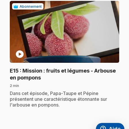
Abonnement
play_circle
E15
: Mission : fruits et légumes - Arbouse
.
en pompons
2 min
.
Dans cet épisode, Papa-Taupe et Pépine
présentent une caractéristique étonnante sur
l'arbouse en pompons.
help
Aide