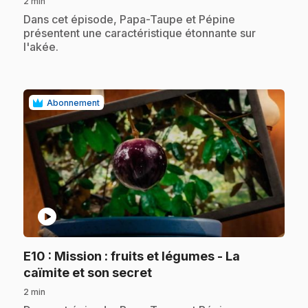
2 min
.
Dans cet épisode, Papa-Taupe et Pépine
présentent une caractéristique étonnante sur
l'akée.
Abonnement
play_circle
E10
: Mission : fruits et légumes - La
.
caïmite et son secret
2 min