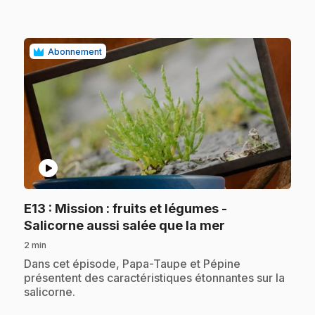
Abonnement
play_circle
E13
: Mission : fruits et légumes -
.
Salicorne aussi salée que la mer
2 min
.
Dans cet épisode, Papa-Taupe et Pépine
présentent des caractéristiques étonnantes sur la
salicorne.