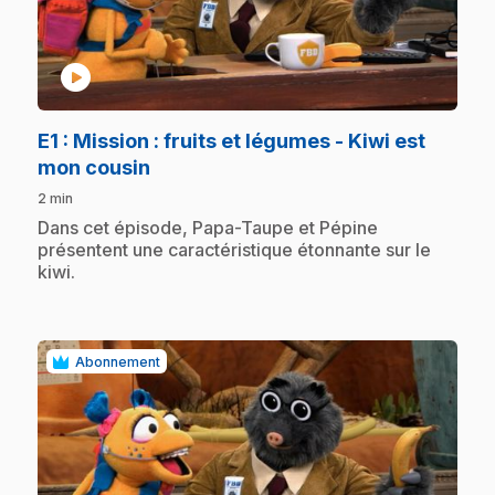
play_circle
E1
: Mission : fruits et légumes - Kiwi est
.
mon cousin
2 min
.
Dans cet épisode, Papa-Taupe et Pépine
présentent une caractéristique étonnante sur le
kiwi.
Abonnement