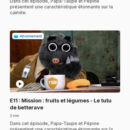
.
Dans cet épisode, Papa-Taupe et Pépine
présentent une caractéristique étonnante sur la
caïmite.
Abonnement
play_circle
E11
: Mission : fruits et légumes - Le tutu
.
de betterave
2 min
.
Dans cet épisode, Papa-Taupe et Pépine
présentent une caractéristique étonnante sur la