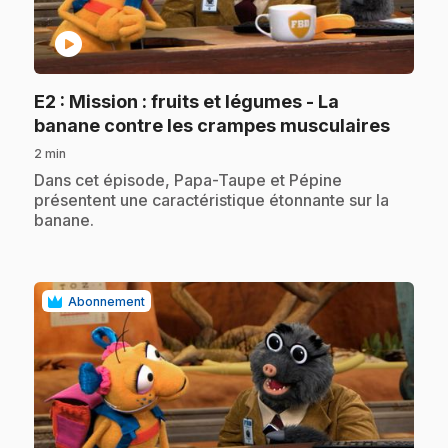
play_circle
E2
: Mission : fruits et légumes - La
.
banane contre les crampes musculaires
2 min
.
Dans cet épisode, Papa-Taupe et Pépine
présentent une caractéristique étonnante sur la
banane.
Abonnement