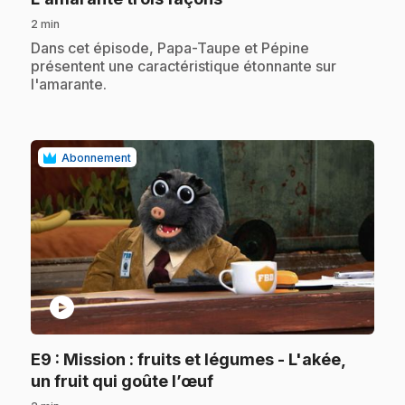
2 min
.
Dans cet épisode, Papa-Taupe et Pépine
présentent une caractéristique étonnante sur
l'amarante.
Abonnement
play_circle
E9
: Mission : fruits et légumes - L'akée,
.
un fruit qui goûte l’œuf