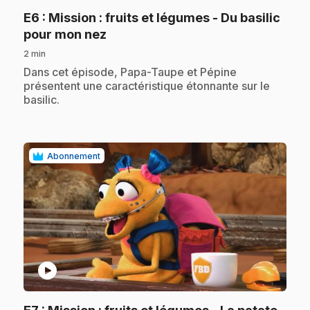
E6
: Mission : fruits et légumes - Du basilic
.
pour mon nez
2 min
.
Dans cet épisode, Papa-Taupe et Pépine
présentent une caractéristique étonnante sur le
basilic.
Abonnement
play_circle