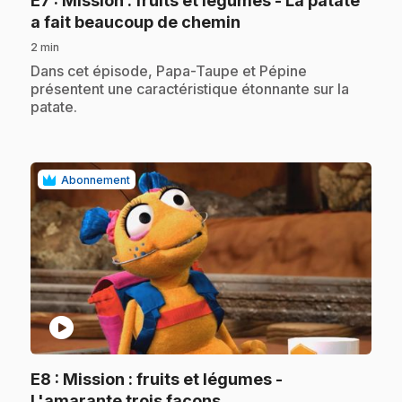
E7
: Mission : fruits et légumes - La patate
.
a fait beaucoup de chemin
2 min
.
Dans cet épisode, Papa-Taupe et Pépine
présentent une caractéristique étonnante sur la
patate.
Abonnement
play_circle
E8
: Mission : fruits et légumes -
.
L'amarante trois façons