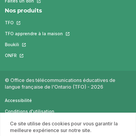
Faites un don
Ce lien s'ouvrira dans un nouvel onglet.
Nos produits
TFO
Ce lien s'ouvrira dans un nouvel onglet.
TFO apprendre à la maison
Ce lien s'ouvrira dans un nouvel o
Boukili
Ce lien s'ouvrira dans un nouvel onglet.
ONFR
Ce lien s'ouvrira dans un nouvel onglet.
© Office des télécommunications éducatives de
langue française de l'Ontario (TFO) - 2026
Accessibilité
Conditions d'utilisation
Politique de confidentialité
Ce site utilise des cookies pour vous garantir la
meilleure expérience sur notre site.