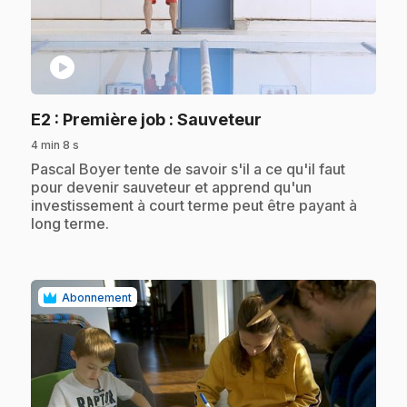
play_circle
.
E2
: Première job : Sauveteur
4 min 8 s
.
Pascal Boyer tente de savoir s'il a ce qu'il faut
pour devenir sauveteur et apprend qu'un
investissement à court terme peut être payant à
long terme.
Abonnement