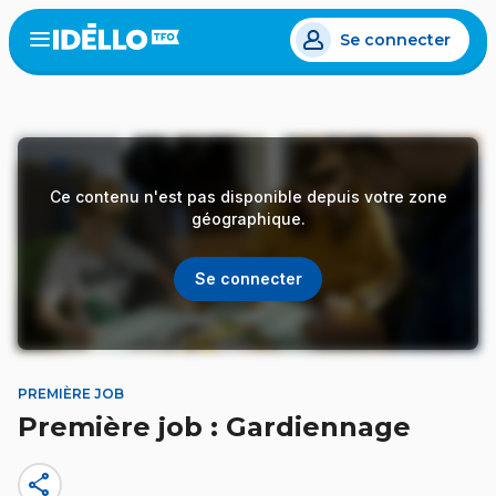
Aller
Se connecter
au
Open
the
contenu
menu
principal
Ce contenu n'est pas disponible depuis votre zone
géographique.
Se connecter
PREMIÈRE JOB
Première job : Gardiennage
share