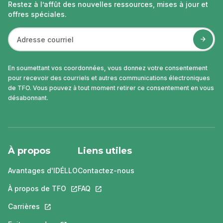
Restez à l’affût des nouvelles ressources, mises à jour et
offres spéciales.
En soumettant vos coordonnées, vous donnez votre consentement
pour recevoir des courriels et autres communications électroniques
de TFO. Vous pouvez à tout moment retirer ce consentement en vous
désabonnant.
À propos
Liens utiles
Avantages d'IDÉLLO
Contactez-nous
À propos de TFO
Ce lien s'ouvrira dans un nouvel onglet.
FAQ
Ce lien s'ouvrira dans un nouvel ongle
Carrières
Ce lien s'ouvrira dans un nouvel onglet.