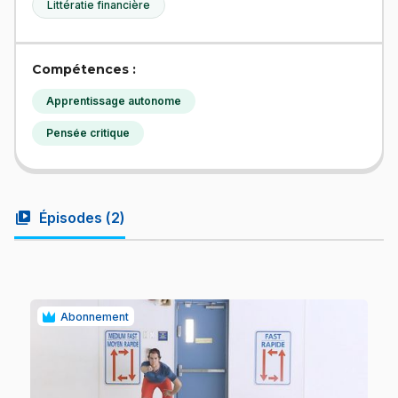
Littératie financière
Compétences :
Apprentissage autonome
Pensée critique
video_library
Épisodes (
2
)
Abonnement