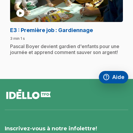
play_circle
.
E3
: Première job : Gardiennage
3 min 1 s
.
Pascal Boyer devient gardien d'enfants pour une
journée et apprend comment sauver son argent!
help
Aide
Accéder à l
,Ce lien s'
pied
de
page
Inscrivez-vous à notre infolettre!