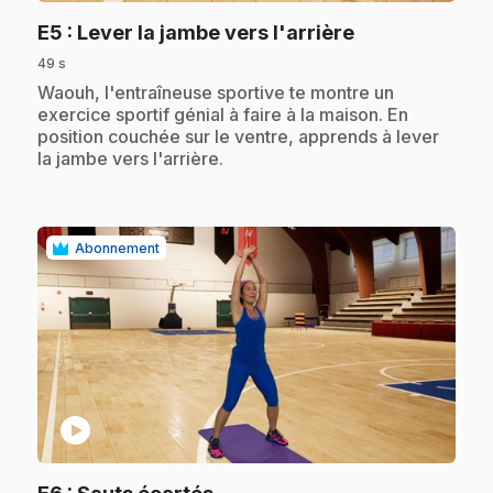
.
E5
: Lever la jambe vers l'arrière
49 s
.
Waouh, l'entraîneuse sportive te montre un
exercice sportif génial à faire à la maison. En
position couchée sur le ventre, apprends à lever
la jambe vers l'arrière.
Abonnement
play_circle
.