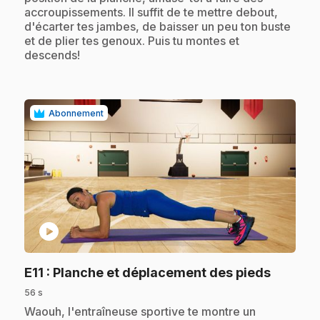
accroupissements. Il suffit de te mettre debout,
d'écarter tes jambes, de baisser un peu ton buste
et de plier tes genoux. Puis tu montes et
descends!
Abonnement
play_circle
.
E11
: Planche et déplacement des pieds
56 s
.
Waouh, l'entraîneuse sportive te montre un