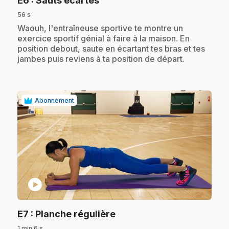
E6
: Sauts écartés
56 s
.
Waouh, l'entraîneuse sportive te montre un
exercice sportif génial à faire à la maison. En
position debout, saute en écartant tes bras et tes
jambes puis reviens à ta position de départ.
Abonnement
play_circle
.
E7
: Planche régulière
1 min 6 s