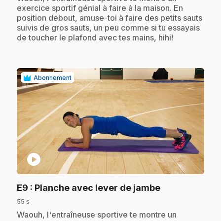
exercice sportif génial à faire à la maison. En
position debout, amuse-toi à faire des petits sauts
suivis de gros sauts, un peu comme si tu essayais
de toucher le plafond avec tes mains, hihi!
Abonnement
play_circle
.
E9
: Planche avec lever de jambe
55 s
.
Waouh, l'entraîneuse sportive te montre un