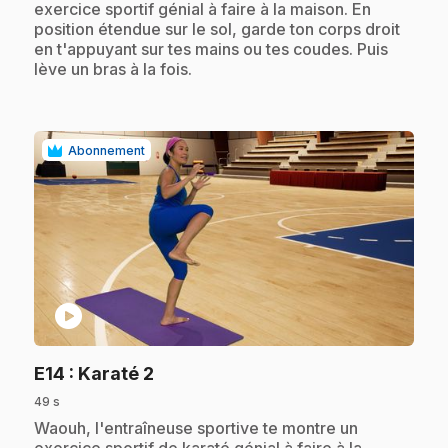
exercice sportif génial à faire à la maison. En
position étendue sur le sol, garde ton corps droit
en t'appuyant sur tes mains ou tes coudes. Puis
lève un bras à la fois.
Abonnement
play_circle
.
E14
: Karaté 2
49 s
.
Waouh, l'entraîneuse sportive te montre un
exercice sportif de karaté génial à faire à la