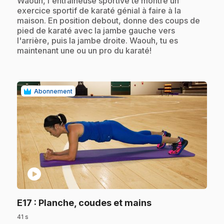
.
Waouh, l'entraîneuse sportive te montre un
exercice sportif de karaté génial à faire à la
maison. En position debout, donne des coups de
pied de karaté avec la jambe gauche vers
l'arrière, puis la jambe droite. Waouh, tu es
maintenant une ou un pro du karaté!
Abonnement
play_circle
.
E17
: Planche, coudes et mains
41 s