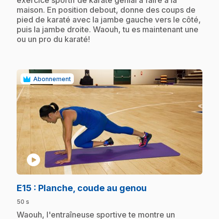
maison. En position debout, donne des coups de
pied de karaté avec la jambe gauche vers le côté,
puis la jambe droite. Waouh, tu es maintenant une
ou un pro du karaté!
Abonnement
play_circle
.
E15
: Planche, coude au genou
50 s
.
Waouh, l'entraîneuse sportive te montre un