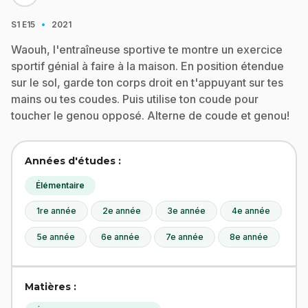
·
S1
E15
2021
Waouh, l'entraîneuse sportive te montre un exercice
sportif génial à faire à la maison. En position étendue
sur le sol, garde ton corps droit en t'appuyant sur tes
mains ou tes coudes. Puis utilise ton coude pour
toucher le genou opposé. Alterne de coude et genou!
Années d'études :
Élémentaire
1re année
2e année
3e année
4e année
5e année
6e année
7e année
8e année
Matières :