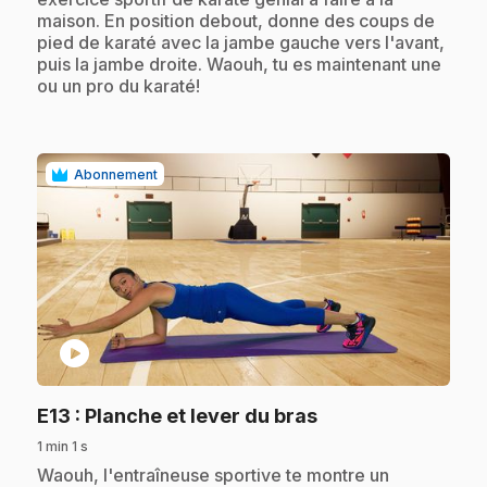
maison. En position debout, donne des coups de
pied de karaté avec la jambe gauche vers l'avant,
puis la jambe droite. Waouh, tu es maintenant une
ou un pro du karaté!
Abonnement
play_circle
.
E13
: Planche et lever du bras
1 min 1 s
.
Waouh, l'entraîneuse sportive te montre un