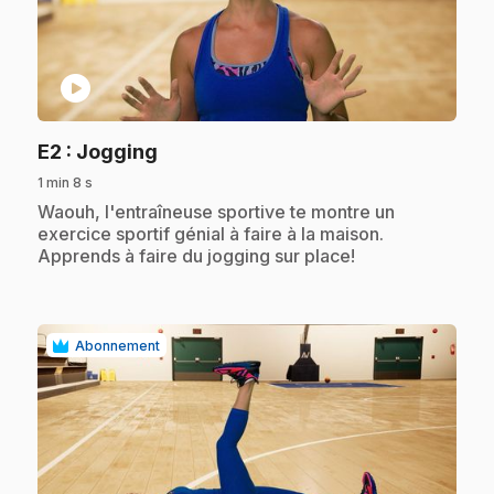
play_circle
.
E2
: Jogging
1 min 8 s
.
Waouh, l'entraîneuse sportive te montre un
exercice sportif génial à faire à la maison.
Apprends à faire du jogging sur place!
Abonnement