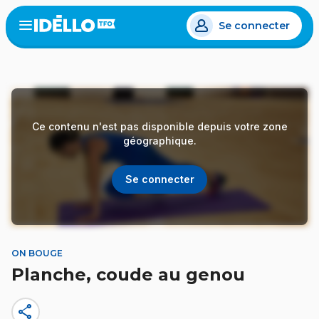
Aller
Se connecter
au
Open
the
contenu
menu
principal
Ce contenu n'est pas disponible depuis votre zone
géographique.
Se connecter
ON BOUGE
Planche, coude au genou
share