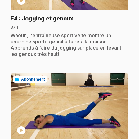
play_circle
.
E4
: Jogging et genoux
37 s
.
Waouh, l'entraîneuse sportive te montre un
exercice sportif génial à faire à la maison.
Apprends à faire du jogging sur place en levant
les genoux très haut!
Abonnement
play_circle