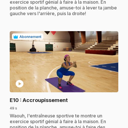
exercice sportif génial à faire à la maison. En
position de la planche, amuse-toi à lever ta jambe
gauche vers l'arrière, puis la droite!
Abonnement
play_circle
.
E10
: Accroupissement
49 s
.
Waouh, l'entraîneuse sportive te montre un
exercice sportif génial à faire à la maison. En
position de la planche, amuse-toi à faire des