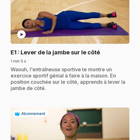
play_circle
.
E1
: Lever de la jambe sur le côté
1 min 5 s
.
Waouh, l'entraîneuse sportive te montre un
exercice sportif génial à faire à la maison. En
position couchée sur le côté, apprends à lever la
jambe de côté.
Abonnement