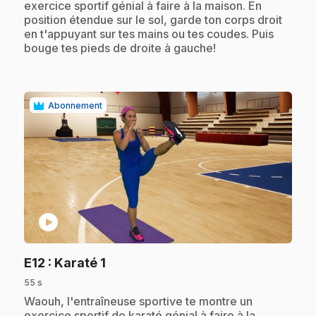
exercice sportif génial à faire à la maison. En
position étendue sur le sol, garde ton corps droit
en t'appuyant sur tes mains ou tes coudes. Puis
bouge tes pieds de droite à gauche!
Abonnement
play_circle
.
E12
: Karaté 1
55 s
.
Waouh, l'entraîneuse sportive te montre un
exercice sportif de karaté génial à faire à la