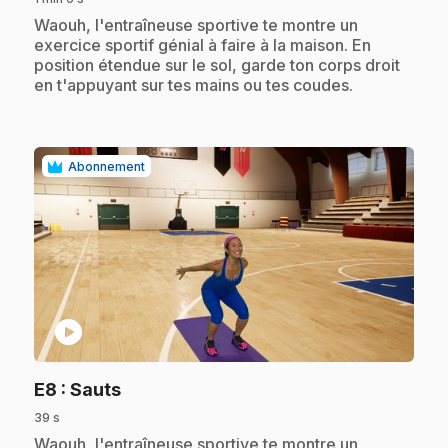
.
Waouh, l'entraîneuse sportive te montre un
exercice sportif génial à faire à la maison. En
position étendue sur le sol, garde ton corps droit
en t'appuyant sur tes mains ou tes coudes.
Abonnement
play_circle
.
E8
: Sauts
39 s
.
Waouh, l'entraîneuse sportive te montre un