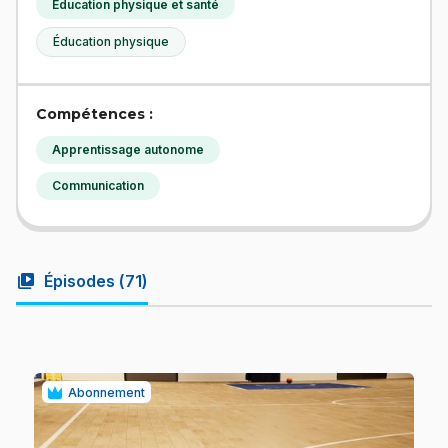
Éducation physique et santé
Éducation physique
Compétences :
Apprentissage autonome
Communication
video_library
Épisodes (
71
)
Abonnement