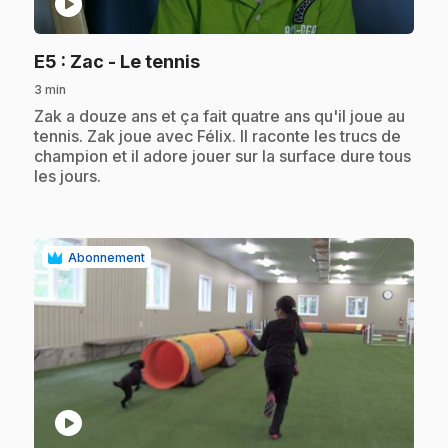
play_circle
.
E5
: Zac - Le tennis
3 min
.
Zak a douze ans et ça fait quatre ans qu'il joue au
tennis. Zak joue avec Félix. Il raconte les trucs de
champion et il adore jouer sur la surface dure tous
les jours.
Abonnement
play_circle