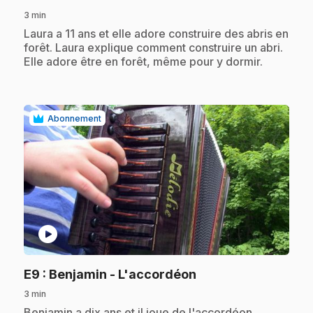
3 min
.
Laura a 11 ans et elle adore construire des abris en
forêt. Laura explique comment construire un abri.
Elle adore être en forêt, même pour y dormir.
Abonnement
play_circle
.
E9
: Benjamin - L'accordéon
3 min
.
Benjamin a dix ans et il joue de l'accordéon