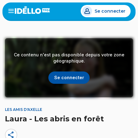
Aller
Se connecter
au
Open
the
contenu
menu
principal
Ce contenu n'est pas disponible depuis votre zone
géographique.
Se connecter
LES AMIS D'AXELLE
Laura - Les abris en forêt
share