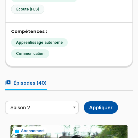
Écoute (FLS)
Compétences :
Apprentissage autonome
Communication
video_library
Épisodes (
40
)
Abonnement