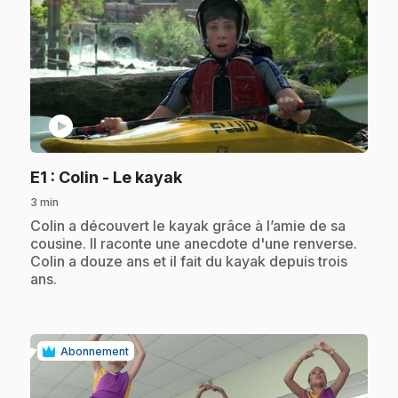
play_circle
.
E1
: Colin - Le kayak
3 min
.
Colin a découvert le kayak grâce à l’amie de sa
cousine. Il raconte une anecdote d'une renverse.
Colin a douze ans et il fait du kayak depuis trois
ans.
Abonnement