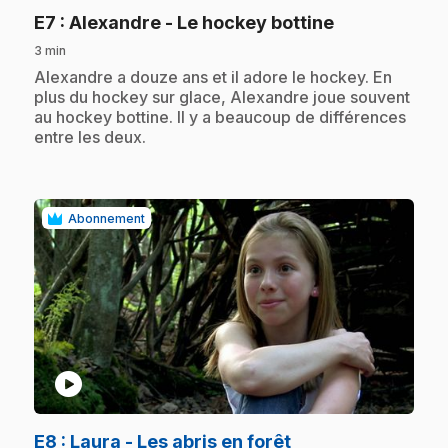
.
E7
: Alexandre - Le hockey bottine
3 min
.
Alexandre a douze ans et il adore le hockey. En
plus du hockey sur glace, Alexandre joue souvent
au hockey bottine. Il y a beaucoup de différences
entre les deux.
Abonnement
play_circle
.
E8
: Laura - Les abris en forêt