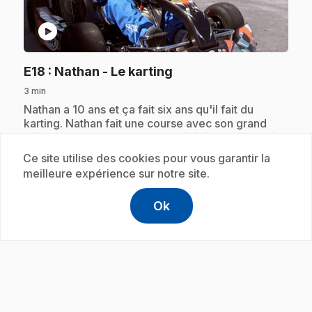
play_circle
.
E18
: Nathan - Le karting
3 min
.
Nathan a 10 ans et ça fait six ans qu'il fait du
karting. Nathan fait une course avec son grand
frère. Oups! Nathan a trop accéléré et il a oublié
de freiner… Gagnera-t-il la course?
Ce site utilise des cookies pour vous garantir la
meilleure expérience sur notre site.
Ok
Abonnement
help
Aide
Accéder à l
,Ce lien s'