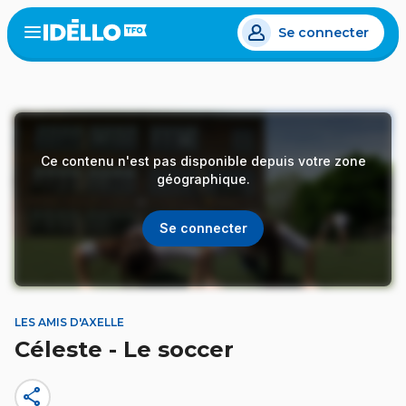
Aller
Se connecter
au
Open
the
contenu
menu
principal
Ce contenu n'est pas disponible depuis votre zone
géographique.
Se connecter
LES AMIS D'AXELLE
Céleste - Le soccer
share