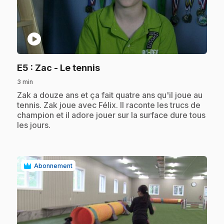
play_circle
.
E5
: Zac - Le tennis
3 min
.
Zak a douze ans et ça fait quatre ans qu'il joue au
tennis. Zak joue avec Félix. Il raconte les trucs de
champion et il adore jouer sur la surface dure tous
les jours.
Abonnement