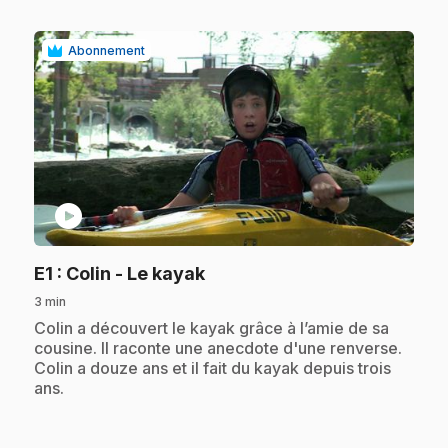
Abonnement
play_circle
.
E1
: Colin - Le kayak
3 min
.
Colin a découvert le kayak grâce à l’amie de sa
cousine. Il raconte une anecdote d'une renverse.
Colin a douze ans et il fait du kayak depuis trois
ans.