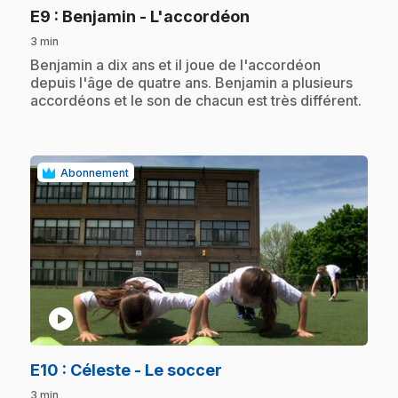
.
E9
: Benjamin - L'accordéon
3 min
.
Benjamin a dix ans et il joue de l'accordéon
depuis l'âge de quatre ans. Benjamin a plusieurs
accordéons et le son de chacun est très différent.
Abonnement
play_circle
.
E10
: Céleste - Le soccer
3 min