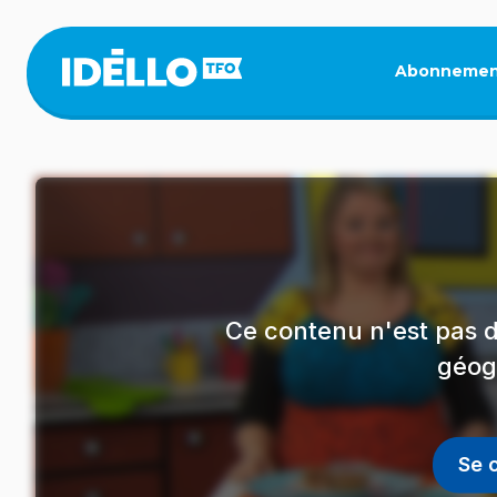
Aller
au
contenu
Abonnemen
principal
Ce contenu n'est pas d
géog
Se 