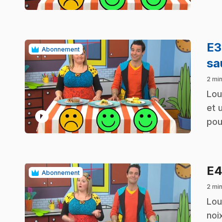
E
Abonnement
sa
2 min
.
Lou
et 
play_circle
pou
E
Abonnement
2 min
.
Lou
noi