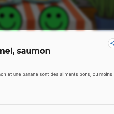
sha
amel, saumon
mon et une banane sont des aliments bons, ou moins