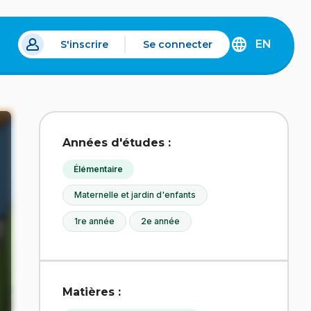
EN
S'inscrire
Se connecter
s un nouvel onglet.
DISCOVER
THE
ENGLISH
VERSION
OF
IDÉLLO.
Années d'études :
Élémentaire
Maternelle et jardin d'enfants
1re année
2e année
Matières :