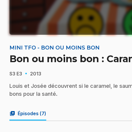
MINI TFO - BON OU MOINS BON
Bon ou moins bon : Car
·
S3
E3
2013
Louis et Josée découvrent si le caramel, le sau
bons pour la santé.
video_library
Épisodes (
7
)