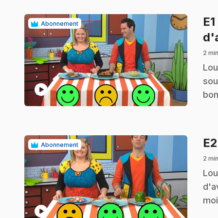
E1
Abonnement
d'
2 min
.
Lou
sou
play_circle
bon
E
Abonnement
2 min
.
Lou
d'a
moi
play_circle