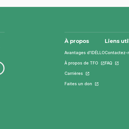
À propos
Liens uti
Avantages d'IDÉLLO
Contactez-
À propos de TFO
Ce lien s'ouvri
FAQ
Ce lien 
Carrières
Ce lien s'ouvrira dans
Faites un don
Ce lien s'ouvrira 