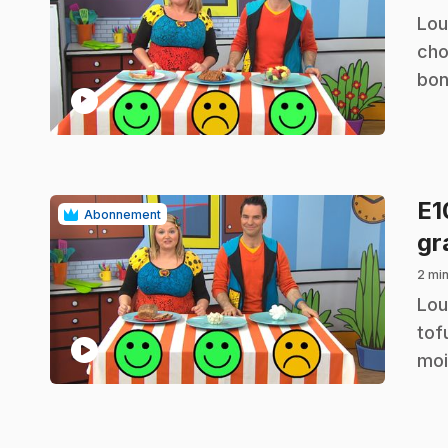
.
Lou
cho
bon
play_circle
E
Abonnement
gr
2 min
.
Lou
tof
play_circle
moi