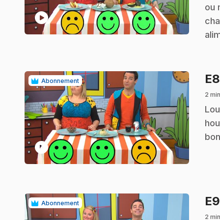
ou 
play_circle
cha
ali
E
Abonnement
2 min
.
Lou
hou
bon
play_circle
E
Abonnement
2 min