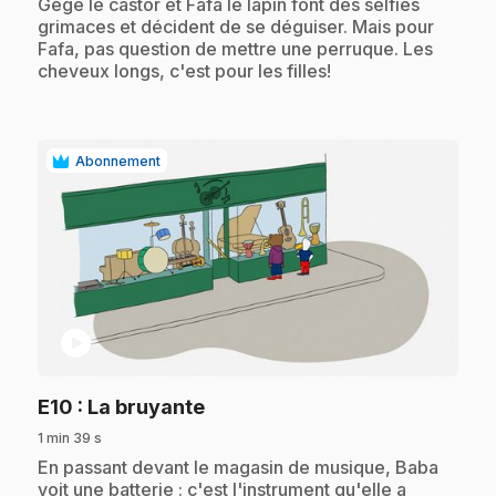
.
Gégé le castor et Fafa le lapin font des selfies
grimaces et décident de se déguiser. Mais pour
Fafa, pas question de mettre une perruque. Les
cheveux longs, c'est pour les filles!
Abonnement
play_circle
.
E10
: La bruyante
1 min 39 s
.
En passant devant le magasin de musique, Baba
voit une batterie : c'est l'instrument qu'elle a