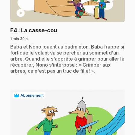
play_circle
.
E4
: La casse-cou
1 min 39 s
.
Baba et Nono jouent au badminton. Baba frappe si
fort que le volant va se percher au sommet d'un
arbre. Quand elle s'apprête à grimper pour aller le
récupérer, Nono s'interpose : « Grimper aux
arbres, ce n'est pas un truc de fille! ».
Abonnement