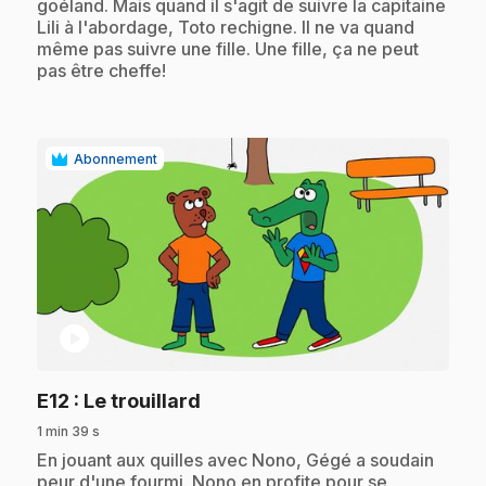
goéland. Mais quand il s'agit de suivre la capitaine
Lili à l'abordage, Toto rechigne. Il ne va quand
même pas suivre une fille. Une fille, ça ne peut
pas être cheffe!
Abonnement
play_circle
.
E12
: Le trouillard
1 min 39 s
.
En jouant aux quilles avec Nono, Gégé a soudain
peur d'une fourmi. Nono en profite pour se