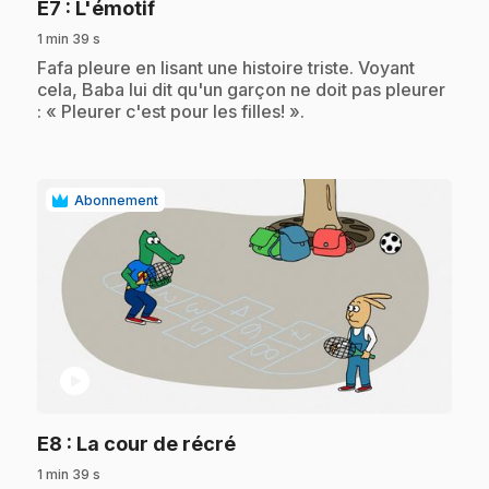
.
E7
: L'émotif
1 min 39 s
.
Fafa pleure en lisant une histoire triste. Voyant
cela, Baba lui dit qu'un garçon ne doit pas pleurer
: « Pleurer c'est pour les filles! ».
Abonnement
play_circle
.
E8
: La cour de récré
1 min 39 s