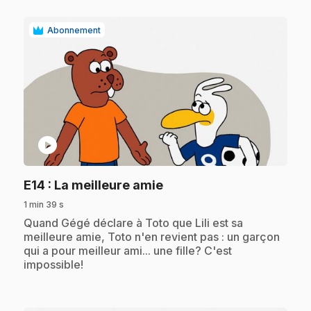
Abonnement
play_circle
.
E14
: La meilleure amie
1 min 39 s
.
Quand Gégé déclare à Toto que Lili est sa
meilleure amie, Toto n'en revient pas : un garçon
qui a pour meilleur ami... une fille? C'est
impossible!