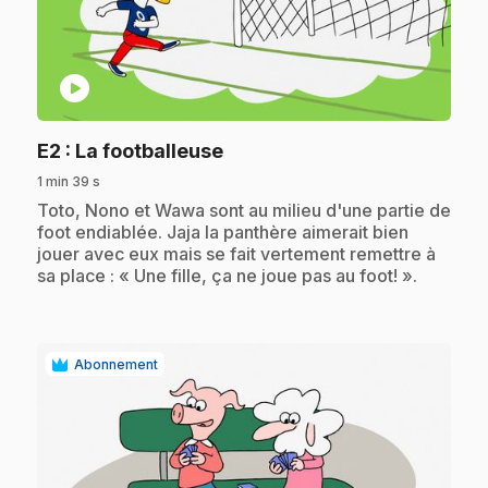
play_circle
.
E2
: La footballeuse
1 min 39 s
.
Toto, Nono et Wawa sont au milieu d'une partie de
foot endiablée. Jaja la panthère aimerait bien
jouer avec eux mais se fait vertement remettre à
sa place : « Une fille, ça ne joue pas au foot! ».
Abonnement