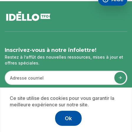
Accéder à l
,Ce lien s'
pied
de
page
Inscrivez-vous à notre infolettre!
Restez à l’affût des nouvelles ressources, mises à jour et
offres spéciales.
En soumettant vos coordonnées, vous donnez votre consentement
Ce site utilise des cookies pour vous garantir la
pour recevoir des courriels et autres communications électroniques
meilleure expérience sur notre site.
de TFO. Vous pouvez à tout moment retirer ce consentement en vous
désabonnant.
Ok