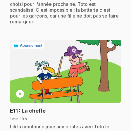
choisi pour l'année prochaine. Toto est
scandalisé! C'est impossible : la batterie c'est
pour les garçons, car une fille ne doit pas se faire
remarquer!
Abonnement
play_circle
.
E11
: La cheffe
1 min 39 s
.
Lili la moutonne joue aux pirates avec Toto le