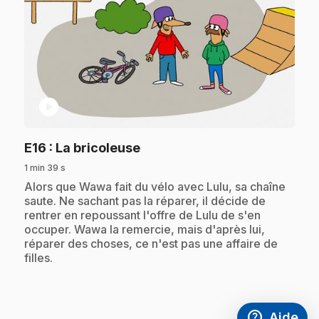
play_circle
.
E16
: La bricoleuse
1 min 39 s
.
Alors que Wawa fait du vélo avec Lulu, sa chaîne
saute. Ne sachant pas la réparer, il décide de
rentrer en repoussant l'offre de Lulu de s'en
occuper. Wawa la remercie, mais d'après lui,
réparer des choses, ce n'est pas une affaire de
filles.
help
Aide