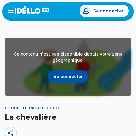
Aller
Se connecter
au
Open
the
contenu
menu
principal
Ce contenu n'est pas disponible depuis votre zone
géographique.
Se connecter
CHOUETTE, PAS CHOUETTE
La chevalière
share