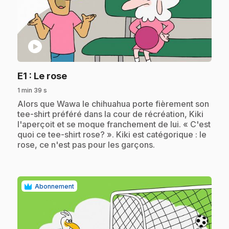
play_circle
.
E1
: Le rose
1 min 39 s
.
Alors que Wawa le chihuahua porte fièrement son
tee-shirt préféré dans la cour de récréation, Kiki
l'aperçoit et se moque franchement de lui. « C'est
quoi ce tee-shirt rose? ». Kiki est catégorique : le
rose, ce n'est pas pour les garçons.
Abonnement