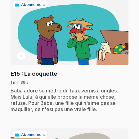
Abonnement
play_circle
.
E15
: La coquette
1 min 39 s
.
Baba adore se mettre du faux vernis à ongles.
Mais Lulu, à qui elle propose la même chose,
refuse. Pour Baba, une fille qui n'aime pas se
maquiller, ce n'est pas une vraie fille.
Abonnement