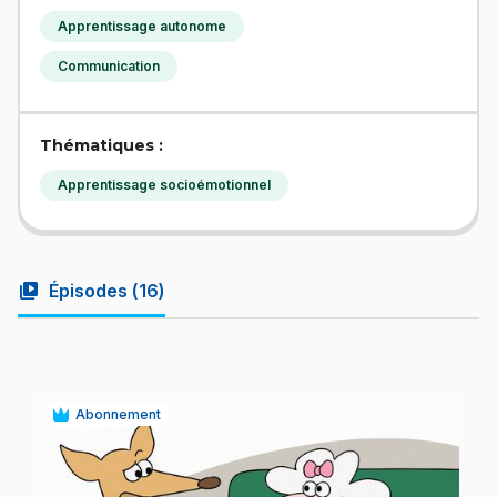
Apprentissage autonome
Communication
Thématiques :
Apprentissage socioémotionnel
video_library
Épisodes (
16
)
Abonnement