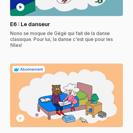
play_circle
.
E6
: Le danseur
.
Nono se moque de Gégé qui fait de la danse
classique. Pour lui, la danse c'est que pour les
filles!
Abonnement
play_circle