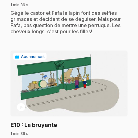
1 min 39 s
.
Gégé le castor et Fafa le lapin font des selfies
grimaces et décident de se déguiser. Mais pour
Fafa, pas question de mettre une perruque. Les
cheveux longs, c'est pour les filles!
Abonnement
play_circle
.
E10
: La bruyante
1 min 39 s