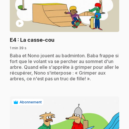
play_circle
.
E4
: La casse-cou
1 min 39 s
.
Baba et Nono jouent au badminton. Baba frappe si
fort que le volant va se percher au sommet d'un
arbre. Quand elle s'apprête à grimper pour aller le
récupérer, Nono s'interpose : « Grimper aux
arbres, ce n'est pas un truc de fille! ».
Abonnement