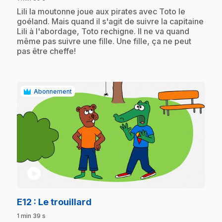
.
Lili la moutonne joue aux pirates avec Toto le
goéland. Mais quand il s'agit de suivre la capitaine
Lili à l'abordage, Toto rechigne. Il ne va quand
même pas suivre une fille. Une fille, ça ne peut
pas être cheffe!
Abonnement
play_circle
.
E12
: Le trouillard
1 min 39 s