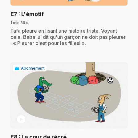
.
E7
: L'émotif
1 min 39 s
.
Fafa pleure en lisant une histoire triste. Voyant
cela, Baba lui dit qu'un garçon ne doit pas pleurer
: « Pleurer c'est pour les filles! ».
Abonnement
play_circle
.
E8
: La cour de récré