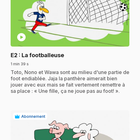
play_circle
.
E2
: La footballeuse
1 min 39 s
.
Toto, Nono et Wawa sont au milieu d'une partie de
foot endiablée. Jaja la panthère aimerait bien
jouer avec eux mais se fait vertement remettre à
sa place : « Une fille, ça ne joue pas au foot! ».
Abonnement