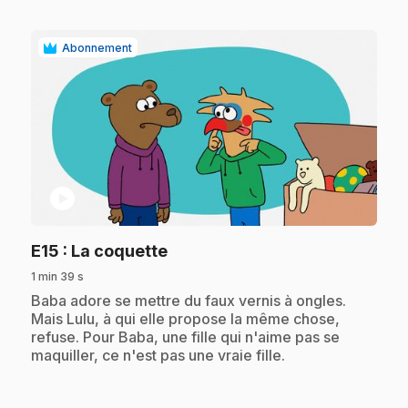
Abonnement
play_circle
.
E15
: La coquette
1 min 39 s
.
Baba adore se mettre du faux vernis à ongles.
Mais Lulu, à qui elle propose la même chose,
refuse. Pour Baba, une fille qui n'aime pas se
maquiller, ce n'est pas une vraie fille.