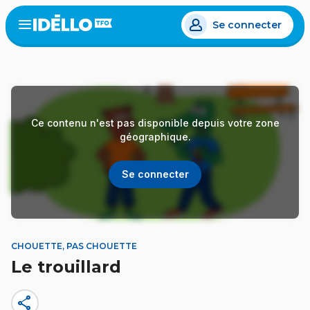
Aller
Se connecter
au
Open
the
contenu
menu
principal
Ce contenu n'est pas disponible depuis votre zone
géographique.
Se connecter
CHOUETTE, PAS CHOUETTE
Le trouillard
share