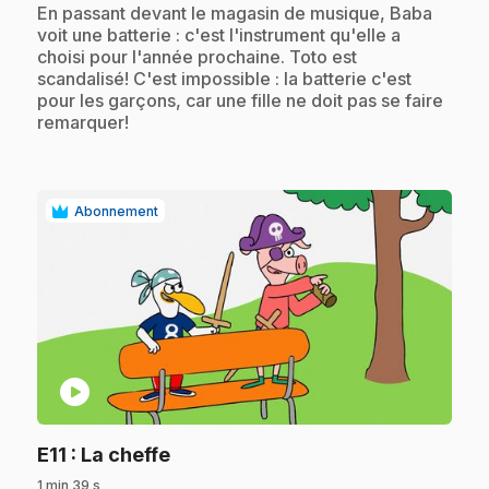
.
En passant devant le magasin de musique, Baba
voit une batterie : c'est l'instrument qu'elle a
choisi pour l'année prochaine. Toto est
scandalisé! C'est impossible : la batterie c'est
pour les garçons, car une fille ne doit pas se faire
remarquer!
Abonnement
play_circle
.
E11
: La cheffe
1 min 39 s