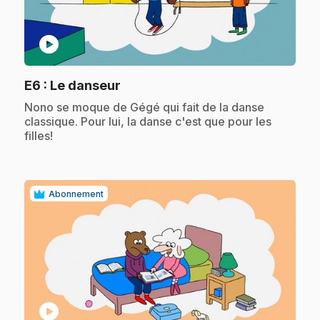
play_circle
.
E6
: Le danseur
.
Nono se moque de Gégé qui fait de la danse
classique. Pour lui, la danse c'est que pour les
filles!
Abonnement
play_circle