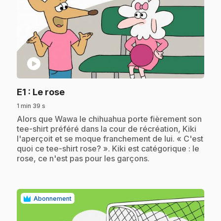
play_circle
.
E1
: Le rose
1 min 39 s
.
Alors que Wawa le chihuahua porte fièrement son
tee-shirt préféré dans la cour de récréation, Kiki
l'aperçoit et se moque franchement de lui. « C'est
quoi ce tee-shirt rose? ». Kiki est catégorique : le
rose, ce n'est pas pour les garçons.
Abonnement