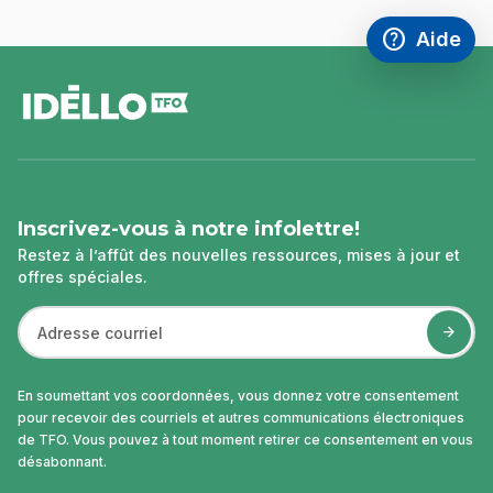
help
Aide
Accéder à l
,Ce lien s'
pied
de
page
Inscrivez-vous à notre infolettre!
Restez à l’affût des nouvelles ressources, mises à jour et
offres spéciales.
En soumettant vos coordonnées, vous donnez votre consentement
pour recevoir des courriels et autres communications électroniques
de TFO. Vous pouvez à tout moment retirer ce consentement en vous
désabonnant.