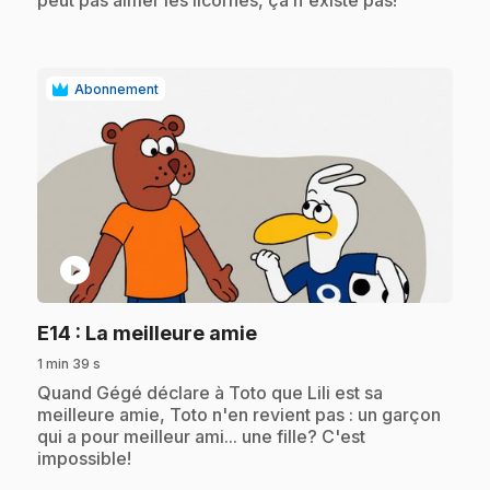
peut pas aimer les licornes, ça n'existe pas!
Abonnement
play_circle
.
E14
: La meilleure amie
1 min 39 s
.
Quand Gégé déclare à Toto que Lili est sa
meilleure amie, Toto n'en revient pas : un garçon
qui a pour meilleur ami... une fille? C'est
impossible!