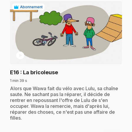
Abonnement
play_circle
.
E16
: La bricoleuse
1 min 39 s
.
Alors que Wawa fait du vélo avec Lulu, sa chaîne
saute. Ne sachant pas la réparer, il décide de
rentrer en repoussant l'offre de Lulu de s'en
occuper. Wawa la remercie, mais d'après lui,
réparer des choses, ce n'est pas une affaire de
filles.