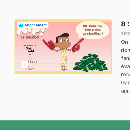
8
Abonnement
3 mi
.
On 
ric
fan
play_circle
éva
reç
Gar
ann
pied