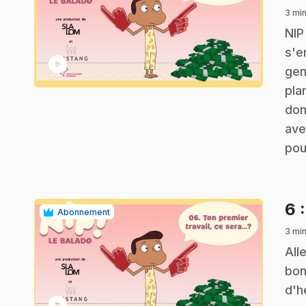
3 mi
.
NIP
s'e
play_circle
gen
pla
don
ave
pou
6
Abonnement
3 mi
.
All
bon
d'h
play_circle