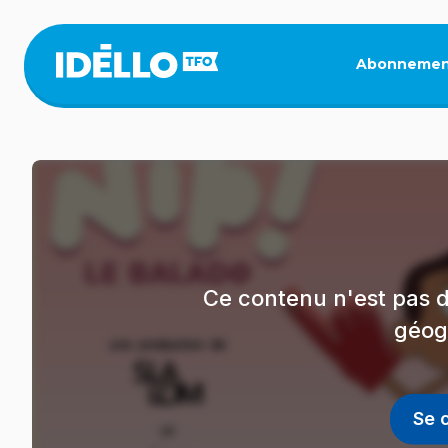
Aller
au
contenu
Abonnemen
principal
Ce contenu n'est pas d
géog
Se 