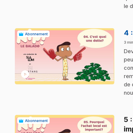
le 
4
Abonnement
3 mi
.
Dev
peu
com
play_circle
rem
de 
nou
5
Abonnement
im