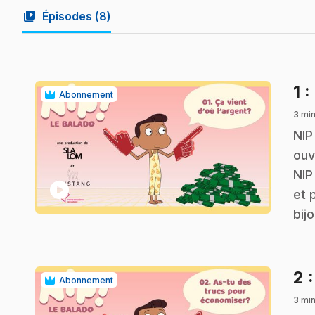
video_library
Épisodes (
8
)
1
:
Abonnement
3 mi
.
NIP
ouv
NIP
play_circle
et 
bij
2
Abonnement
3 mi