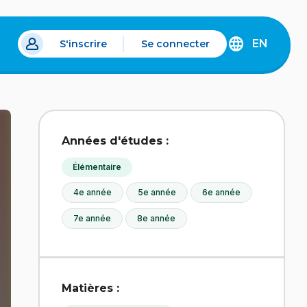
EN
S'inscrire
Se connecter
s un nouvel onglet.
DISCOVER
THE
ENGLISH
VERSION
OF
IDÉLLO.
Années d'études :
Élémentaire
4e année
5e année
6e année
7e année
8e année
Matières :