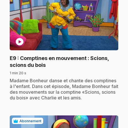
play_circle
E9
: Comptines en mouvement : Scions,
.
scions du bois
1 min 20 s
.
Madame Bonheur danse et chante des comptines
à l'enfant. Dans cet épisode, Madame Bonheur fait
des mouvements sur la comptine «Scions, scions
du bois» avec Charlie et les amis.
Abonnement