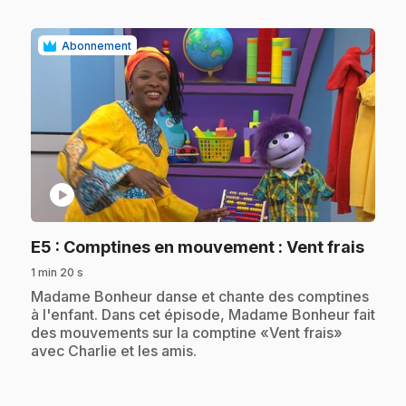
Abonnement
play_circle
.
E5
: Comptines en mouvement : Vent frais
1 min 20 s
.
Madame Bonheur danse et chante des comptines
à l'enfant. Dans cet épisode, Madame Bonheur fait
des mouvements sur la comptine «Vent frais»
avec Charlie et les amis.