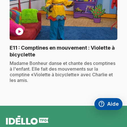
play_circle
E11
: Comptines en mouvement : Violette à
.
bicyclette
.
Madame Bonheur danse et chante des comptines
à l'enfant. Elle fait des mouvements sur la
comptine «Violette à bicyclette» avec Charlie et
les amis.
help
Aide
Accéder à l
,Ce lien s'
pied
de