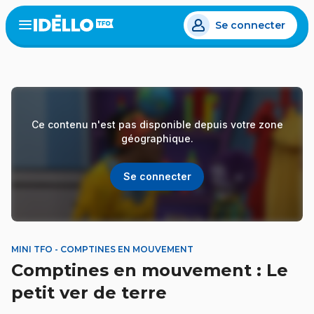
Aller
Se connecter
au
Open
the
contenu
menu
principal
Ce contenu n'est pas disponible depuis votre zone
géographique.
Se connecter
MINI TFO - COMPTINES EN MOUVEMENT
Comptines en mouvement : Le
petit ver de terre