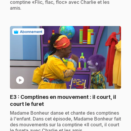
comptine «Flic, flac, floc» avec Charlie et les
amis.
Abonnement
play_circle
E3
: Comptines en mouvement : il court, il
.
court le furet
.
Madame Bonheur danse et chante des comptines
à l'enfant. Dans cet épisode, Madame Bonheur fait
des mouvements sur la comptine «Il court, il court
le furet» avec Charlie et les amis.