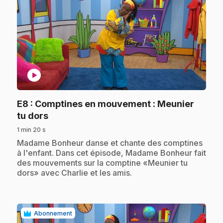
play_circle
E8
: Comptines en mouvement : Meunier
.
tu dors
1 min 20 s
.
Madame Bonheur danse et chante des comptines
à l'enfant. Dans cet épisode, Madame Bonheur fait
des mouvements sur la comptine «Meunier tu
dors» avec Charlie et les amis.
Abonnement