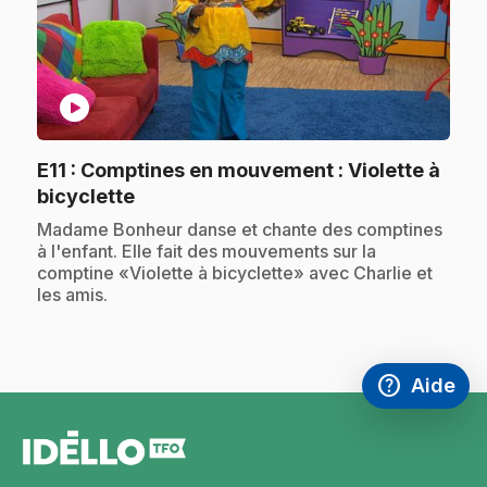
play_circle
E11
: Comptines en mouvement : Violette à
.
bicyclette
.
Madame Bonheur danse et chante des comptines
à l'enfant. Elle fait des mouvements sur la
comptine «Violette à bicyclette» avec Charlie et
les amis.
help
Aide
Accéder à l
,Ce lien s'
pied
de