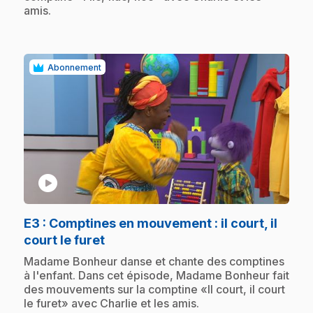
amis.
Abonnement
play_circle
E3
: Comptines en mouvement : il court, il
.
court le furet
.
Madame Bonheur danse et chante des comptines
à l'enfant. Dans cet épisode, Madame Bonheur fait
des mouvements sur la comptine «Il court, il court
le furet» avec Charlie et les amis.