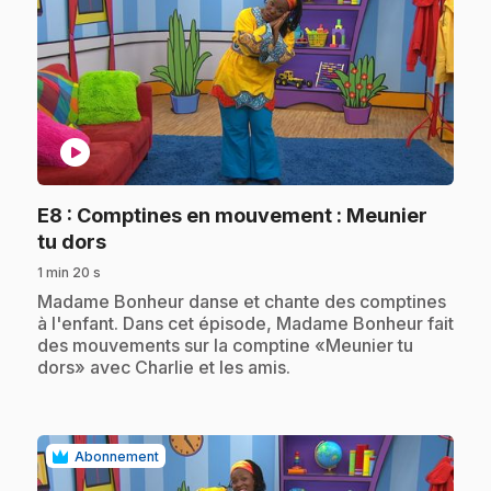
play_circle
E8
: Comptines en mouvement : Meunier
.
tu dors
1 min 20 s
.
Madame Bonheur danse et chante des comptines
à l'enfant. Dans cet épisode, Madame Bonheur fait
des mouvements sur la comptine «Meunier tu
dors» avec Charlie et les amis.
Abonnement