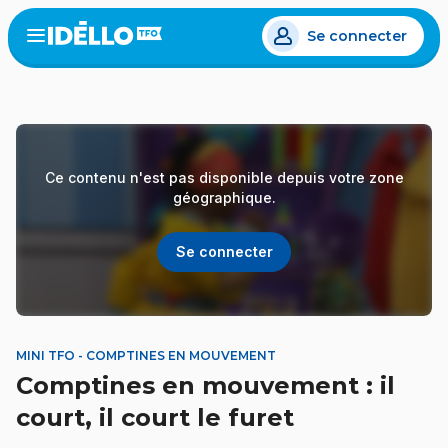
Aller
Se connecter
au
Open
the
contenu
menu
principal
Ce contenu n'est pas disponible depuis votre zone
géographique.
Se connecter
MINI TFO - COMPTINES EN MOUVEMENT
Comptines en mouvement : il
court, il court le furet