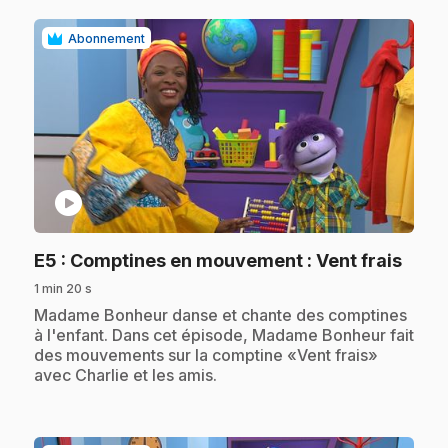
Abonnement
play_circle
.
E5
: Comptines en mouvement : Vent frais
1 min 20 s
.
Madame Bonheur danse et chante des comptines
à l'enfant. Dans cet épisode, Madame Bonheur fait
des mouvements sur la comptine «Vent frais»
avec Charlie et les amis.