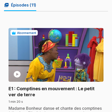
video_library
Épisodes (
11
)
Abonnement
play_circle
E1
: Comptines en mouvement : Le petit
.
ver de terre
1 min 20 s
.
Madame Bonheur danse et chante des comptines