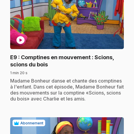
play_circle
E9
: Comptines en mouvement : Scions,
.
scions du bois
1 min 20 s
.
Madame Bonheur danse et chante des comptines
à l'enfant. Dans cet épisode, Madame Bonheur fait
des mouvements sur la comptine «Scions, scions
du bois» avec Charlie et les amis.
Abonnement