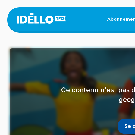
Aller
au
contenu
Abonnemen
principal
Ce contenu n'est pas d
géog
Se 