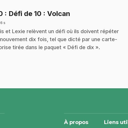
.
10
: Défi de 10 : Volcan
 6 s
is et Lexie relèvent un défi où ils doivent répéter
mouvement dix fois, tel que dicté par une carte-
prise tirée dans le paquet « Défi de dix ».
À propos
Liens uti