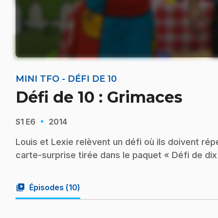
MINI TFO - DÉFI DE 10
Défi de 10 : Grimaces
·
S1
E6
2014
Louis et Lexie relèvent un défi où ils doivent ré
carte-surprise tirée dans le paquet « Défi de dix
video_library
Épisodes (
10
)