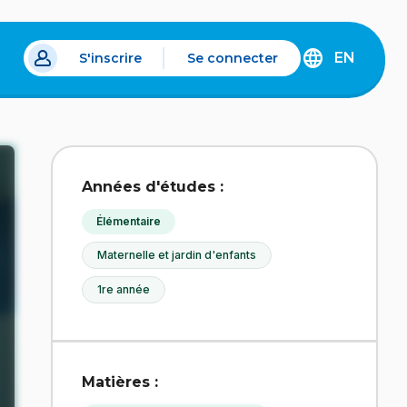
EN
S'inscrire
Se connecter
s un nouvel onglet.
DISCOVER
THE
ENGLISH
VERSION
OF
IDÉLLO.
Années d'études :
Élémentaire
Maternelle et jardin d'enfants
1re année
Matières :