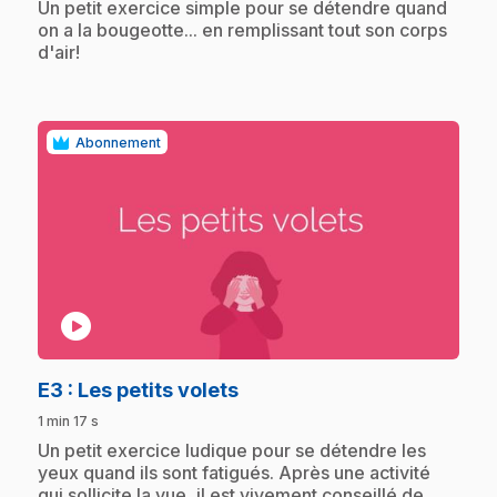
.
Un petit exercice simple pour se détendre quand
on a la bougeotte... en remplissant tout son corps
d'air!
Abonnement
play_circle
.
E3
: Les petits volets
1 min 17 s
.
Un petit exercice ludique pour se détendre les
yeux quand ils sont fatigués. Après une activité
qui sollicite la vue, il est vivement conseillé de