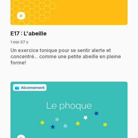
play_circle
.
E17
: L'abeille
1 min 57 s
.
Un exercice tonique pour se sentir alerte et
concentré... comme une petite abeille en pleine
forme!
Abonnement