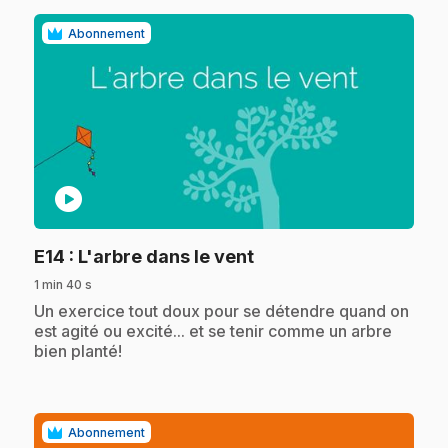
Abonnement
play_circle
.
E14
: L'arbre dans le vent
1 min 40 s
.
Un exercice tout doux pour se détendre quand on
est agité ou excité... et se tenir comme un arbre
bien planté!
Abonnement