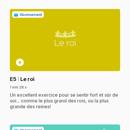
Abonnement
play_circle
.
E5
: Le roi
1 min 28 s
.
Un excellent exercice pour se sentir fort et sûr de
soi... comme le plus grand des rois, ou la plus
grande des reines!