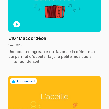
play_circle
.
E16
: L'accordéon
1 min 37 s
.
Une posture agréable qui favorise la détente... et
qui permet d'écouter la jolie petite musique à
l'intérieur de soi!
Abonnement