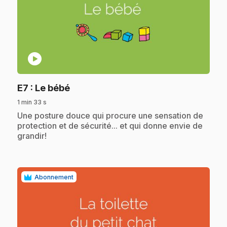
play_circle
.
E7
: Le bébé
1 min 33 s
.
Une posture douce qui procure une sensation de
protection et de sécurité... et qui donne envie de
grandir!
Abonnement