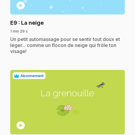
play_circle
.
E9
: La neige
1 min 29 s
.
Un petit automassage pour se sentir tout doux et
léger... comme un flocon de neige qui frôle ton
visage!
Abonnement
play_circle