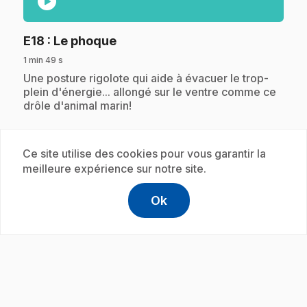
play_circle
.
E18
: Le phoque
1 min 49 s
.
Une posture rigolote qui aide à évacuer le trop-
plein d'énergie... allongé sur le ventre comme ce
drôle d'animal marin!
Ce site utilise des cookies pour vous garantir la
Abonnement
meilleure expérience sur notre site.
Ok
help
Aide
Accéder à l
,Ce lien s'
play_circle