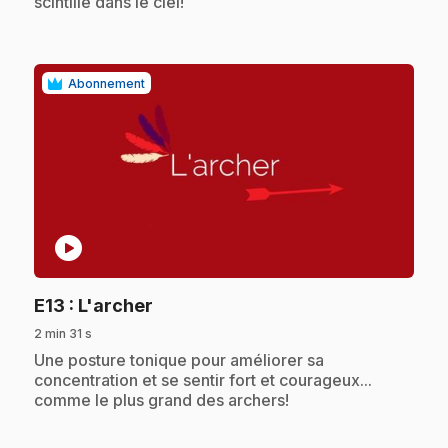
scintille dans le ciel!
Abonnement
play_circle
.
E13
: L'archer
2 min 31 s
.
Une posture tonique pour améliorer sa
concentration et se sentir fort et courageux...
comme le plus grand des archers!