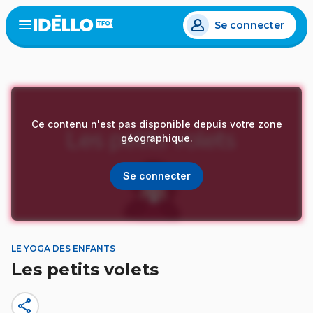
Aller
Se connecter
au
Open
the
contenu
menu
principal
Ce contenu n'est pas disponible depuis votre zone
géographique.
Se connecter
LE YOGA DES ENFANTS
Les petits volets
share