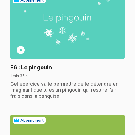
Abonnement
play_circle
.
E6
: Le pingouin
1 min 35 s
.
Cet exercice va te permettre de te détendre en
imaginant que tu es un pingouin qui respire l’air
frais dans la banquise.
Abonnement