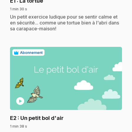
.
E1
: La tortue
1 min 30 s
.
Un petit exercice ludique pour se sentir calme et
en sécurité... comme une tortue bien à l'abri dans
sa carapace-maison!
Abonnement
play_circle
.
E2
: Un petit bol d'air
1 min 38 s