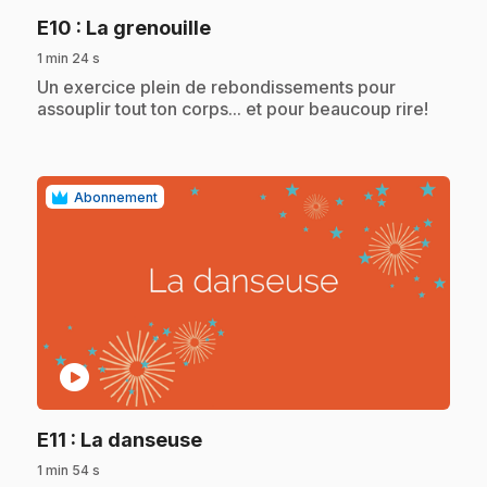
.
E10
: La grenouille
1 min 24 s
.
Un exercice plein de rebondissements pour
assouplir tout ton corps... et pour beaucoup rire!
Abonnement
play_circle
.
E11
: La danseuse
1 min 54 s