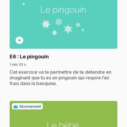
play_circle
.
E6
: Le pingouin
1 min 35 s
.
Cet exercice va te permettre de te détendre en
imaginant que tu es un pingouin qui respire l’air
frais dans la banquise.
Abonnement