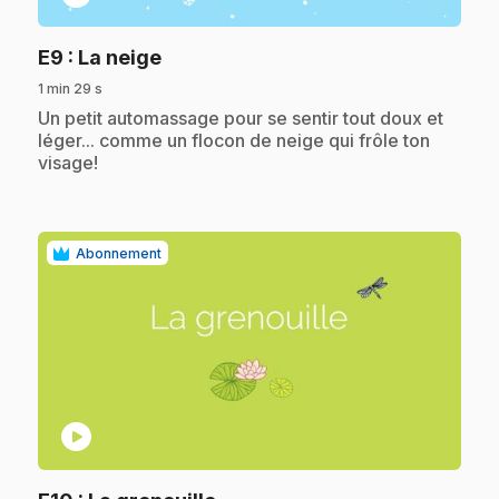
.
E9
: La neige
1 min 29 s
.
Un petit automassage pour se sentir tout doux et
léger... comme un flocon de neige qui frôle ton
visage!
Abonnement
play_circle