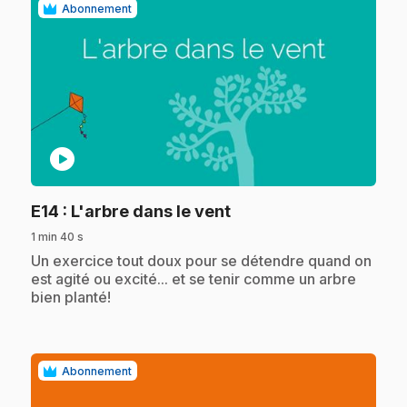
Abonnement
play_circle
.
E14
: L'arbre dans le vent
1 min 40 s
.
Un exercice tout doux pour se détendre quand on
est agité ou excité... et se tenir comme un arbre
bien planté!
Abonnement