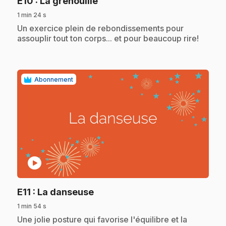
.
E10
: La grenouille
1 min 24 s
.
Un exercice plein de rebondissements pour
assouplir tout ton corps... et pour beaucoup rire!
Abonnement
play_circle
.
E11
: La danseuse
1 min 54 s
.
Une jolie posture qui favorise l'équilibre et la