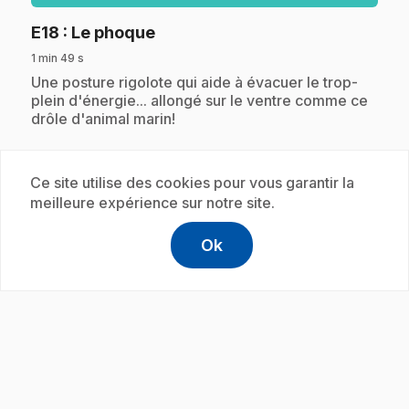
.
E18
: Le phoque
1 min 49 s
.
Une posture rigolote qui aide à évacuer le trop-
plein d'énergie... allongé sur le ventre comme ce
drôle d'animal marin!
Ce site utilise des cookies pour vous garantir la
Abonnement
meilleure expérience sur notre site.
Ok
help
Aide
Accéder à l
,Ce lien s'
play_circle
.
E19
: Le petit moulin