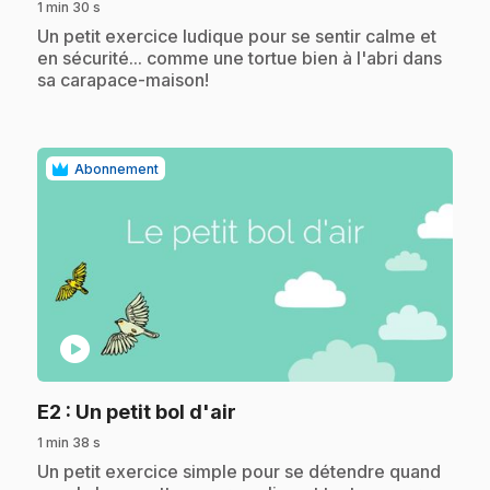
1 min 30 s
.
Un petit exercice ludique pour se sentir calme et
en sécurité... comme une tortue bien à l'abri dans
sa carapace-maison!
Abonnement
play_circle
.
E2
: Un petit bol d'air
1 min 38 s
.
Un petit exercice simple pour se détendre quand