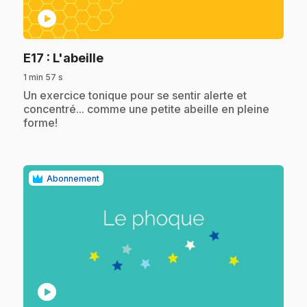
play_circle
.
E17
: L'abeille
1 min 57 s
.
Un exercice tonique pour se sentir alerte et
concentré... comme une petite abeille en pleine
forme!
Abonnement
play_circle