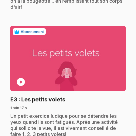
on a la bougeotte... en remplissant tout son corps
d'air!
Abonnement
play_circle
.
E3
: Les petits volets
1 min 17 s
.
Un petit exercice ludique pour se détendre les
yeux quand ils sont fatigués. Après une activité
qui sollicite la vue, il est vivement conseillé de
faire 1, 2, 3 petits volets!