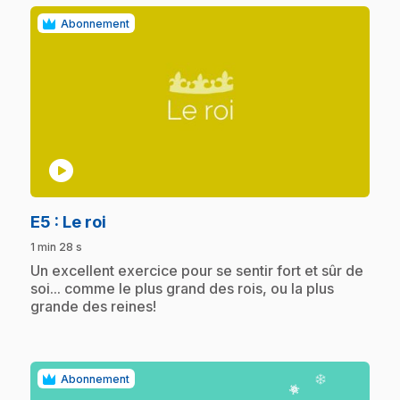
Abonnement
play_circle
.
E5
: Le roi
1 min 28 s
.
Un excellent exercice pour se sentir fort et sûr de
soi... comme le plus grand des rois, ou la plus
grande des reines!
Abonnement