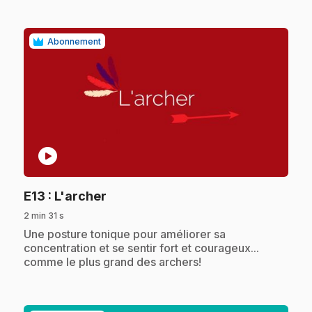
Abonnement
play_circle
.
E13
: L'archer
2 min 31 s
.
Une posture tonique pour améliorer sa
concentration et se sentir fort et courageux...
comme le plus grand des archers!