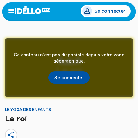
Aller
Se connecter
au
Open
the
contenu
menu
principal
Ce contenu n'est pas disponible depuis votre zone
géographique.
Se connecter
LE YOGA DES ENFANTS
Le roi
share