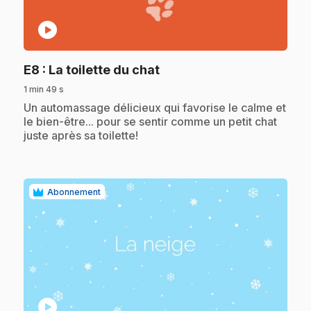
play_circle
.
E8
: La toilette du chat
1 min 49 s
.
Un automassage délicieux qui favorise le calme et
le bien-être... pour se sentir comme un petit chat
juste après sa toilette!
Abonnement
play_circle