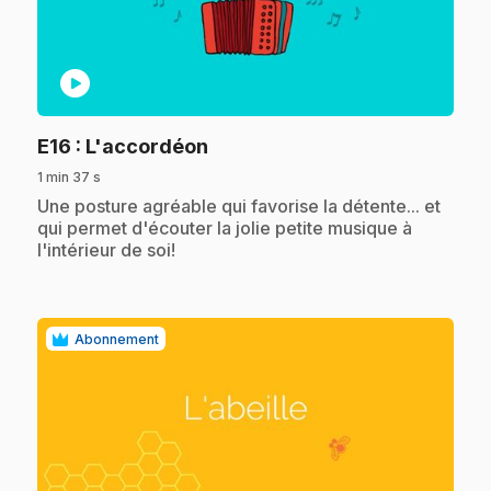
play_circle
.
E16
: L'accordéon
1 min 37 s
.
Une posture agréable qui favorise la détente... et
qui permet d'écouter la jolie petite musique à
l'intérieur de soi!
Abonnement