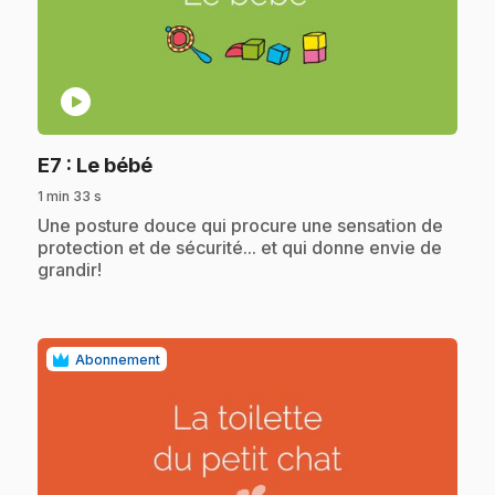
play_circle
.
E7
: Le bébé
1 min 33 s
.
Une posture douce qui procure une sensation de
protection et de sécurité... et qui donne envie de
grandir!
Abonnement