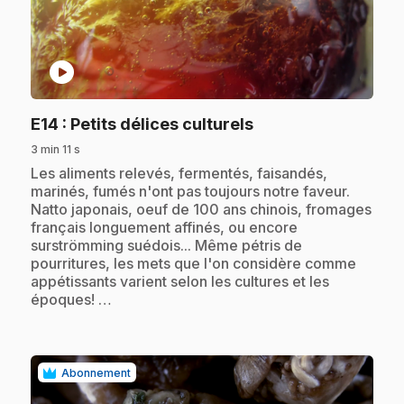
play_circle
.
E14
: Petits délices culturels
3 min 11 s
.
Les aliments relevés, fermentés, faisandés,
marinés, fumés n'ont pas toujours notre faveur.
Natto japonais, oeuf de 100 ans chinois, fromages
français longuement affinés, ou encore
surströmming suédois... Même pétris de
pourritures, les mets que l'on considère comme
appétissants varient selon les cultures et les
époques! …
Abonnement