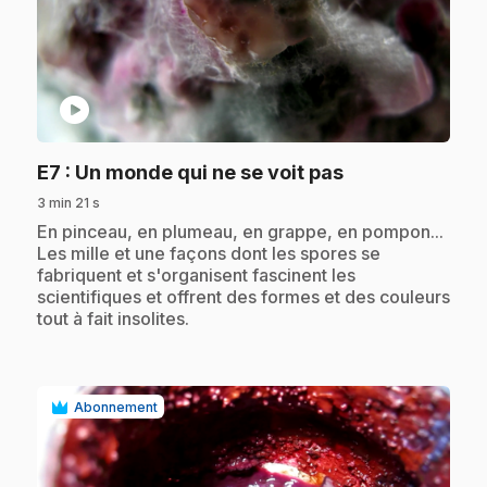
play_circle
.
E7
: Un monde qui ne se voit pas
3 min 21 s
.
En pinceau, en plumeau, en grappe, en pompon...
Les mille et une façons dont les spores se
fabriquent et s'organisent fascinent les
scientifiques et offrent des formes et des couleurs
tout à fait insolites.
Abonnement