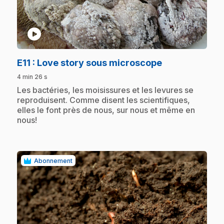
play_circle
.
E11
: Love story sous microscope
4 min 26 s
.
Les bactéries, les moisissures et les levures se
reproduisent. Comme disent les scientifiques,
elles le font près de nous, sur nous et même en
nous!
Abonnement