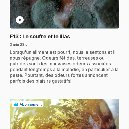
play_circle
.
E13
: Le soufre et le lilas
3 min 28 s
.
Lorsqu'un aliment est pourri, nous le sentons et il
nous répugne. Odeurs fétides, terreuses ou
putrides sont des mauvaises odeurs associées
pendant longtemps à la maladie, en particulier à la
peste. Pourtant, des odeurs fortes annoncent
parfois des plaisirs gustatifs!
Abonnement