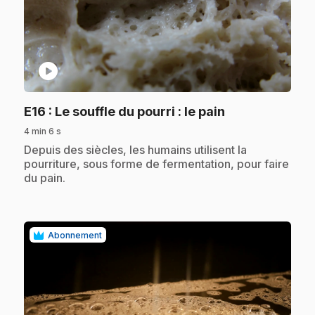
play_circle
.
E16
: Le souffle du pourri : le pain
4 min 6 s
.
Depuis des siècles, les humains utilisent la
pourriture, sous forme de fermentation, pour faire
du pain.
Abonnement