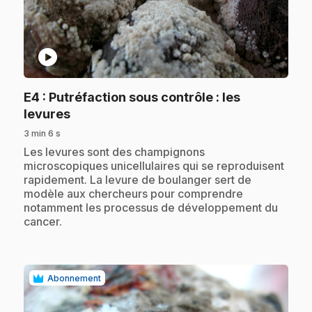
play_circle
E4
: Putréfaction sous contrôle : les
.
levures
3 min 6 s
.
Les levures sont des champignons
microscopiques unicellulaires qui se reproduisent
rapidement. La levure de boulanger sert de
modèle aux chercheurs pour comprendre
notamment les processus de développement du
cancer.
Abonnement