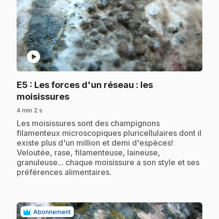
play_circle
E5
: Les forces d'un réseau : les
.
moisissures
4 min 2 s
.
Les moisissures sont des champignons
filamenteux microscopiques pluricellulaires dont il
existe plus d'un million et demi d'espèces!
Veloutée, rase, filamenteuse, laineuse,
granuleuse... chaque moisissure a son style et ses
préférences alimentaires.
Abonnement