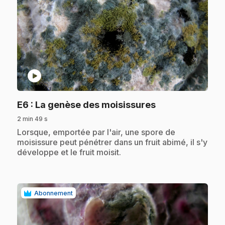
play_circle
.
E6
: La genèse des moisissures
2 min 49 s
.
Lorsque, emportée par l'air, une spore de
moisissure peut pénétrer dans un fruit abimé, il s'y
développe et le fruit moisit.
Abonnement