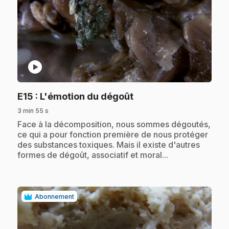
play_circle
.
E15
: L'émotion du dégoût
3 min 55 s
.
Face à la décomposition, nous sommes dégoutés,
ce qui a pour fonction première de nous protéger
des substances toxiques. Mais il existe d'autres
formes de dégoût, associatif et moral...
Abonnement