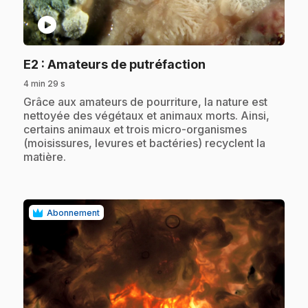
play_circle
.
E2
: Amateurs de putréfaction
4 min 29 s
.
Grâce aux amateurs de pourriture, la nature est
nettoyée des végétaux et animaux morts. Ainsi,
certains animaux et trois micro-organismes
(moisissures, levures et bactéries) recyclent la
matière.
Abonnement