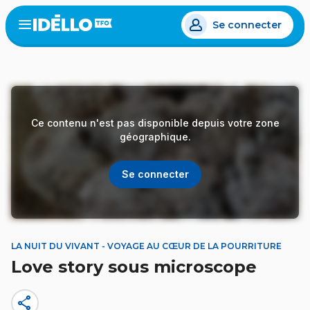
Aller
Se connecter
au
Open
the
contenu
menu
principal
Ce contenu n'est pas disponible depuis votre zone
géographique.
Se connecter
LA NUIT DU VIVANT - VOYAGE AU CŒUR DE LA POURRITURE
Love story sous microscope
share