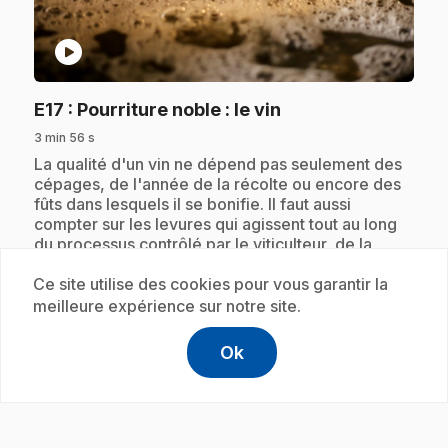
play_circle
.
E17
: Pourriture noble : le vin
3 min 56 s
.
La qualité d'un vin ne dépend pas seulement des
cépages, de l'année de la récolte ou encore des
fûts dans lesquels il se bonifie. Il faut aussi
compter sur les levures qui agissent tout au long
du processus contrôlé par le viticulteur, de la
pourriture du raisin à sa fermentation...
Ce site utilise des cookies pour vous garantir la
meilleure expérience sur notre site.
Abonnement
Ok
help
Aide
Accéder à l
,Ce lien s'