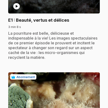
play_circle
.
E1
: Beauté, vertus et délices
3 min 8 s
.
La pourriture est belle, délicieuse et
indispensable à la vie! Les images spectaculaires
de ce premier épisode le prouvent et incitent le
spectateur à changer son regard sur un aspect
caché de la vie : les micro-organismes qui
recyclent la matière.
Abonnement