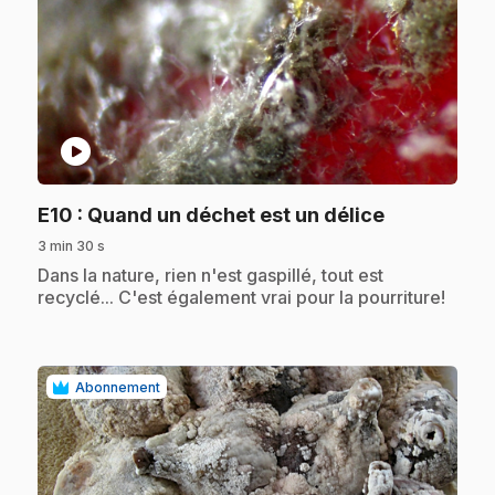
play_circle
.
E10
: Quand un déchet est un délice
3 min 30 s
.
Dans la nature, rien n'est gaspillé, tout est
recyclé... C'est également vrai pour la pourriture!
Abonnement