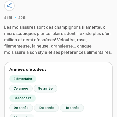
share
·
S1
E5
2015
Les moisissures sont des champignons filamenteux
microscopiques pluricellulaires dont il existe plus d'un
million et demi d'espèces! Veloutée, rase,
filamenteuse, laineuse, granuleuse... chaque
moisissure a son style et ses préférences alimentaires.
Années d'études :
Élémentaire
7e année
8e année
Secondaire
9e année
10e année
11e année