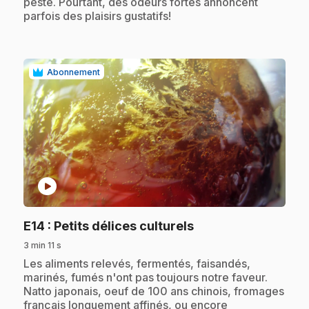
peste. Pourtant, des odeurs fortes annoncent
parfois des plaisirs gustatifs!
Abonnement
play_circle
.
E14
: Petits délices culturels
3 min 11 s
.
Les aliments relevés, fermentés, faisandés,
marinés, fumés n'ont pas toujours notre faveur.
Natto japonais, oeuf de 100 ans chinois, fromages
français longuement affinés, ou encore