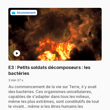
Abonnement
play_circle
E3
: Petits soldats décomposeurs : les
.
bactéries
3 min 37 s
.
Au commencement de la vie sur Terre, il y avait
des bactéries. Ces organismes unicellulaires,
capables de s'adapter dans tous les milieux,
même les plus extrêmes, sont constitutifs de tout
le vivant... même si les êtres humains les