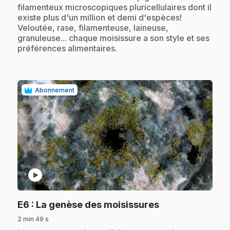
filamenteux microscopiques pluricellulaires dont il
existe plus d'un million et demi d'espèces!
Veloutée, rase, filamenteuse, laineuse,
granuleuse... chaque moisissure a son style et ses
préférences alimentaires.
Abonnement
play_circle
.
E6
: La genèse des moisissures
2 min 49 s