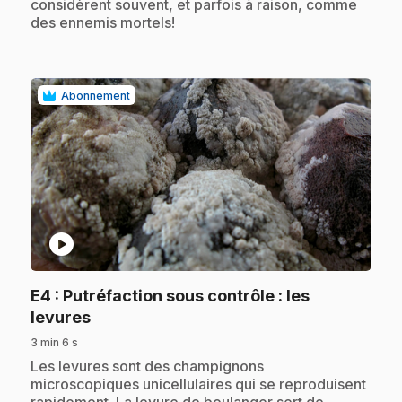
considèrent souvent, et parfois à raison, comme
des ennemis mortels!
Abonnement
play_circle
E4
: Putréfaction sous contrôle : les
.
levures
3 min 6 s
.
Les levures sont des champignons
microscopiques unicellulaires qui se reproduisent
rapidement. La levure de boulanger sert de