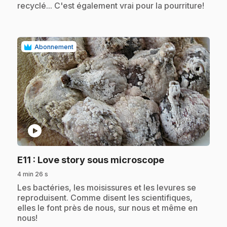
recyclé... C'est également vrai pour la pourriture!
Abonnement
play_circle
.
E11
: Love story sous microscope
4 min 26 s
.
Les bactéries, les moisissures et les levures se
reproduisent. Comme disent les scientifiques,
elles le font près de nous, sur nous et même en
nous!