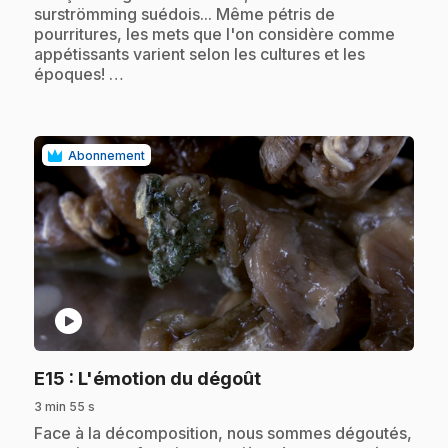
surströmming suédois... Même pétris de
pourritures, les mets que l'on considère comme
appétissants varient selon les cultures et les
époques! …
Abonnement
play_circle
.
E15
: L'émotion du dégoût
3 min 55 s
.
Face à la décomposition, nous sommes dégoutés,