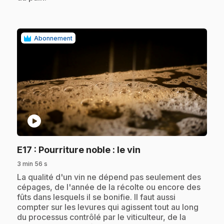
Abonnement
play_circle
.
E17
: Pourriture noble : le vin
3 min 56 s
.
La qualité d'un vin ne dépend pas seulement des
cépages, de l'année de la récolte ou encore des
fûts dans lesquels il se bonifie. Il faut aussi
compter sur les levures qui agissent tout au long
du processus contrôlé par le viticulteur, de la