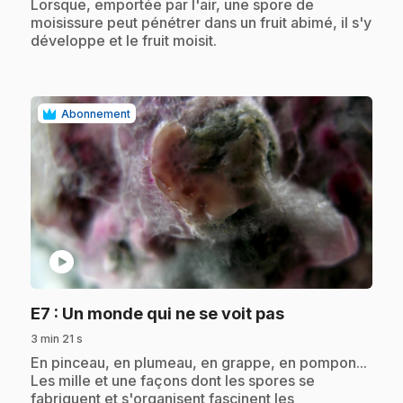
.
Lorsque, emportée par l'air, une spore de
moisissure peut pénétrer dans un fruit abimé, il s'y
développe et le fruit moisit.
Abonnement
play_circle
.
E7
: Un monde qui ne se voit pas
3 min 21 s
.
En pinceau, en plumeau, en grappe, en pompon...
Les mille et une façons dont les spores se
fabriquent et s'organisent fascinent les