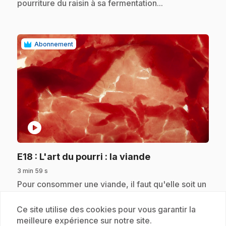
pourriture du raisin à sa fermentation...
Abonnement
play_circle
.
E18
: L'art du pourri : la viande
3 min 59 s
.
Pour consommer une viande, il faut qu'elle soit un
peu pourrie ou « rassie ». Rassissement,
attendrissement, ressuage... : des étapes qui
Ce site utilise des cookies pour vous garantir la
apportent à la viande toute sa saveur!
meilleure expérience sur notre site.