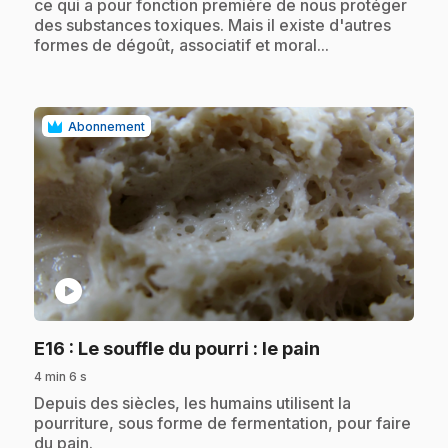
ce qui a pour fonction première de nous protéger
des substances toxiques. Mais il existe d'autres
formes de dégoût, associatif et moral...
Abonnement
play_circle
.
E16
: Le souffle du pourri : le pain
4 min 6 s
.
Depuis des siècles, les humains utilisent la
pourriture, sous forme de fermentation, pour faire
du pain.