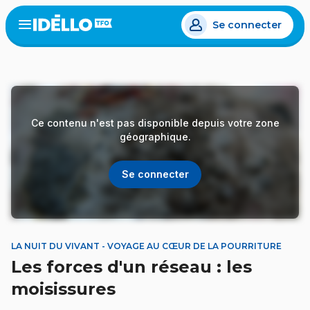
Aller
Se connecter
au
Open
the
contenu
menu
principal
Ce contenu n'est pas disponible depuis votre zone
géographique.
Se connecter
LA NUIT DU VIVANT - VOYAGE AU CŒUR DE LA POURRITURE
Les forces d'un réseau : les
moisissures