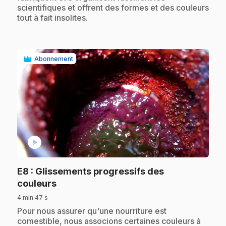
scientifiques et offrent des formes et des couleurs
tout à fait insolites.
Abonnement
play_circle
E8
: Glissements progressifs des
.
couleurs
4 min 47 s
.
Pour nous assurer qu'une nourriture est
comestible, nous associons certaines couleurs à