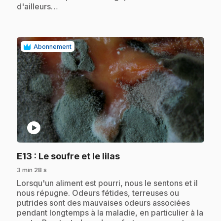
d'ailleurs…
Abonnement
play_circle
.
E13
: Le soufre et le lilas
3 min 28 s
.
Lorsqu'un aliment est pourri, nous le sentons et il
nous répugne. Odeurs fétides, terreuses ou
putrides sont des mauvaises odeurs associées
pendant longtemps à la maladie, en particulier à la