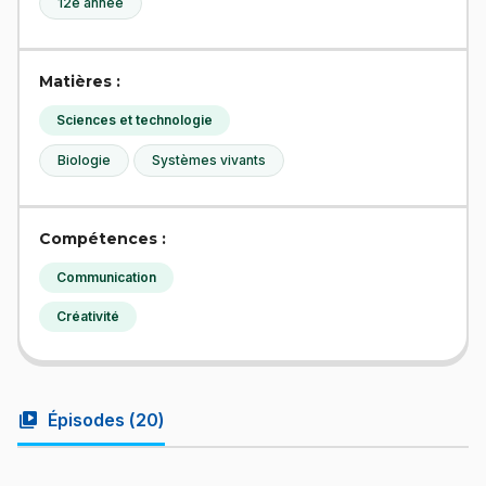
12e année
Matières :
Sciences et technologie
Biologie
Systèmes vivants
Compétences :
Communication
Créativité
video_library
Épisodes (
20
)