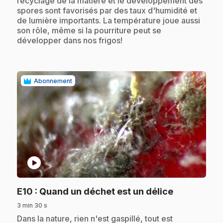
recyclage de la matière et le développement des
spores sont favorisés par des taux d'humidité et
de lumière importants. La température joue aussi
son rôle, même si la pourriture peut se
développer dans nos frigos!
Abonnement
play_circle
.
E10
: Quand un déchet est un délice
3 min 30 s
.
Dans la nature, rien n'est gaspillé, tout est