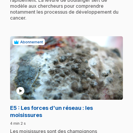
modèle aux chercheurs pour comprendre
notamment les processus de développement du
cancer.
Abonnement
play_circle
E5
: Les forces d'un réseau : les
.
moisissures
4 min 2 s
.
Les moisissures sont des champignons