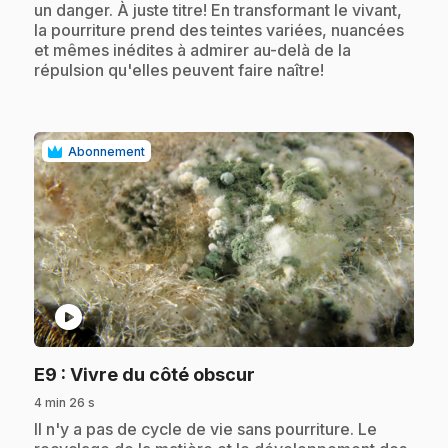
un danger. À juste titre! En transformant le vivant,
la pourriture prend des teintes variées, nuancées
et mêmes inédites à admirer au-delà de la
répulsion qu'elles peuvent faire naître!
Abonnement
play_circle
.
E9
: Vivre du côté obscur
4 min 26 s
.
Il n'y a pas de cycle de vie sans pourriture. Le