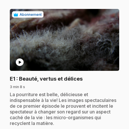
Abonnement
play_circle
.
E1
: Beauté, vertus et délices
3 min 8 s
.
La pourriture est belle, délicieuse et
indispensable à la vie! Les images spectaculaires
de ce premier épisode le prouvent et incitent le
spectateur à changer son regard sur un aspect
caché de la vie : les micro-organismes qui
recyclent la matière.