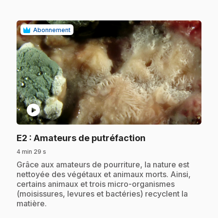
Abonnement
play_circle
.
E2
: Amateurs de putréfaction
4 min 29 s
.
Grâce aux amateurs de pourriture, la nature est
nettoyée des végétaux et animaux morts. Ainsi,
certains animaux et trois micro-organismes
(moisissures, levures et bactéries) recyclent la
matière.