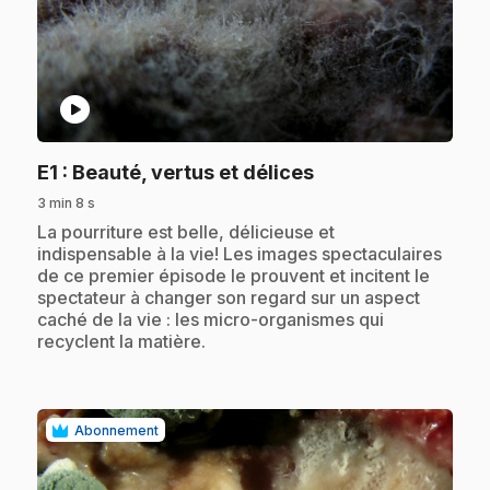
play_circle
.
E1
: Beauté, vertus et délices
3 min 8 s
.
La pourriture est belle, délicieuse et
indispensable à la vie! Les images spectaculaires
de ce premier épisode le prouvent et incitent le
spectateur à changer son regard sur un aspect
caché de la vie : les micro-organismes qui
recyclent la matière.
Abonnement