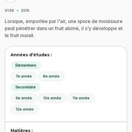
·
S1
E6
2015
Lorsque, emportée par l'air, une spore de moisissure
peut pénétrer dans un fruit abimé, il s'y développe et
le fruit moisit.
Années d'études :
Élémentaire
7e année
8e année
Secondaire
9e année
10e année
11e année
12e année
Matières :