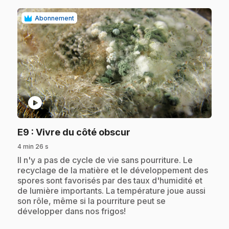
Abonnement
play_circle
.
E9
: Vivre du côté obscur
4 min 26 s
.
Il n'y a pas de cycle de vie sans pourriture. Le
recyclage de la matière et le développement des
spores sont favorisés par des taux d'humidité et
de lumière importants. La température joue aussi
son rôle, même si la pourriture peut se
développer dans nos frigos!