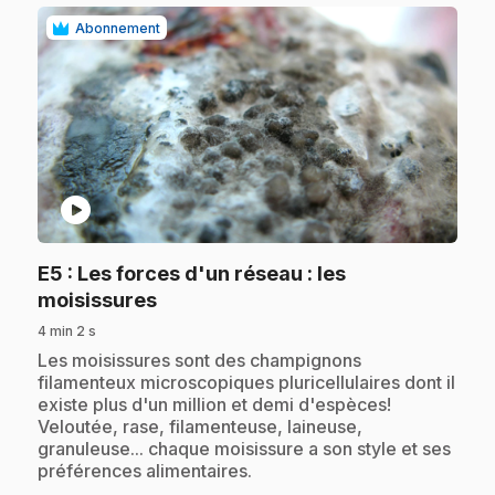
Abonnement
play_circle
E5
: Les forces d'un réseau : les
.
moisissures
4 min 2 s
.
Les moisissures sont des champignons
filamenteux microscopiques pluricellulaires dont il
existe plus d'un million et demi d'espèces!
Veloutée, rase, filamenteuse, laineuse,
granuleuse... chaque moisissure a son style et ses
préférences alimentaires.