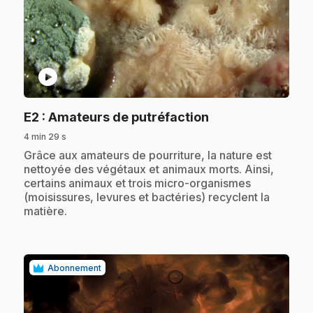
play_circle
.
E2
: Amateurs de putréfaction
4 min 29 s
.
Grâce aux amateurs de pourriture, la nature est
nettoyée des végétaux et animaux morts. Ainsi,
certains animaux et trois micro-organismes
(moisissures, levures et bactéries) recyclent la
matière.
Abonnement