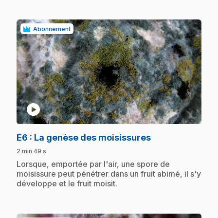
Abonnement
play_circle
.
E6
: La genèse des moisissures
2 min 49 s
.
Lorsque, emportée par l'air, une spore de
moisissure peut pénétrer dans un fruit abimé, il s'y
développe et le fruit moisit.