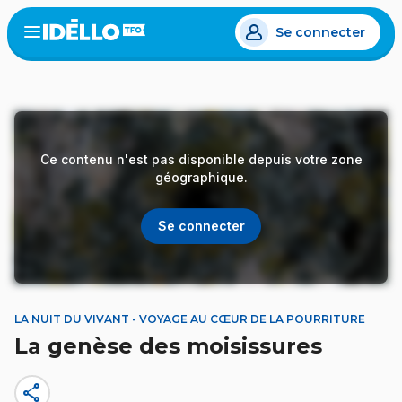
Aller
Se connecter
au
Open
the
contenu
menu
principal
Ce contenu n'est pas disponible depuis votre zone
géographique.
Se connecter
LA NUIT DU VIVANT - VOYAGE AU CŒUR DE LA POURRITURE
La genèse des moisissures
share