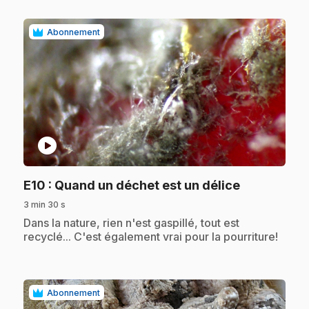
Abonnement
play_circle
.
E10
: Quand un déchet est un délice
3 min 30 s
.
Dans la nature, rien n'est gaspillé, tout est
recyclé... C'est également vrai pour la pourriture!
Abonnement