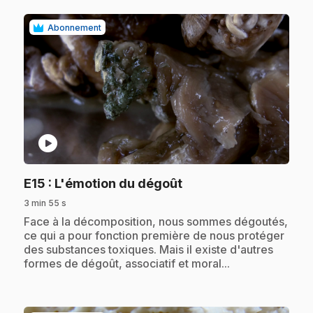
Abonnement
play_circle
.
E15
: L'émotion du dégoût
3 min 55 s
.
Face à la décomposition, nous sommes dégoutés,
ce qui a pour fonction première de nous protéger
des substances toxiques. Mais il existe d'autres
formes de dégoût, associatif et moral...