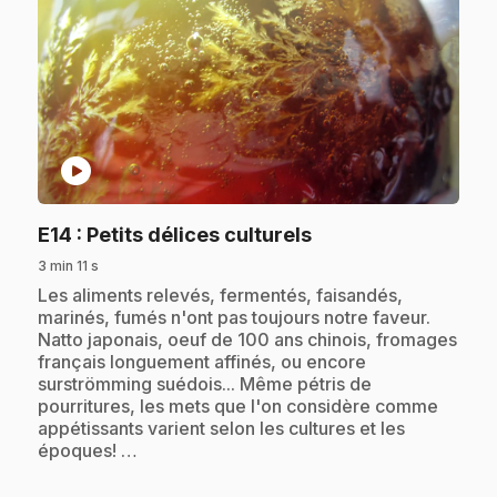
play_circle
.
E14
: Petits délices culturels
3 min 11 s
.
Les aliments relevés, fermentés, faisandés,
marinés, fumés n'ont pas toujours notre faveur.
Natto japonais, oeuf de 100 ans chinois, fromages
français longuement affinés, ou encore
surströmming suédois... Même pétris de
pourritures, les mets que l'on considère comme
appétissants varient selon les cultures et les
époques! …