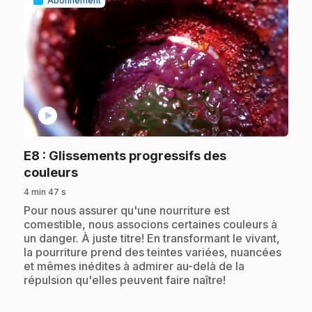
Abonnement
play_circle
E8
: Glissements progressifs des
.
couleurs
4 min 47 s
.
Pour nous assurer qu'une nourriture est
comestible, nous associons certaines couleurs à
un danger. À juste titre! En transformant le vivant,
la pourriture prend des teintes variées, nuancées
et mêmes inédites à admirer au-delà de la
répulsion qu'elles peuvent faire naître!