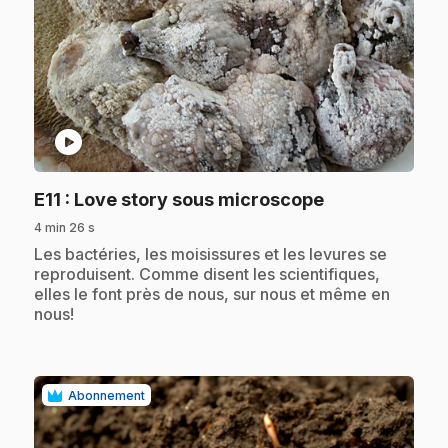
play_circle
.
E11
: Love story sous microscope
4 min 26 s
.
Les bactéries, les moisissures et les levures se
reproduisent. Comme disent les scientifiques,
elles le font près de nous, sur nous et même en
nous!
Abonnement