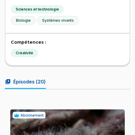
Sciences et technologie
Biologie
Systèmes vivants
Compétences :
Créativité
video_library
Épisodes (
20
)
Abonnement