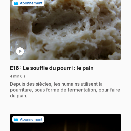
Abonnement
play_circle
.
E16
: Le souffle du pourri : le pain
4 min 6 s
.
Depuis des siècles, les humains utilisent la
pourriture, sous forme de fermentation, pour faire
du pain.
Abonnement