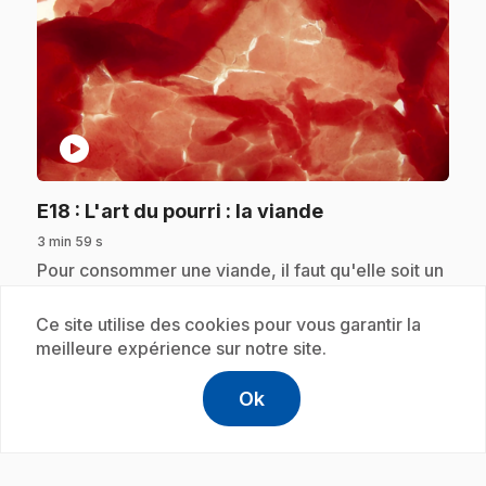
play_circle
.
E18
: L'art du pourri : la viande
3 min 59 s
.
Pour consommer une viande, il faut qu'elle soit un
peu pourrie ou « rassie ». Rassissement,
attendrissement, ressuage... : des étapes qui
Ce site utilise des cookies pour vous garantir la
apportent à la viande toute sa saveur!
meilleure expérience sur notre site.
Ok
help
Aide
Accéder à l
,Ce lien s'
Abonnement