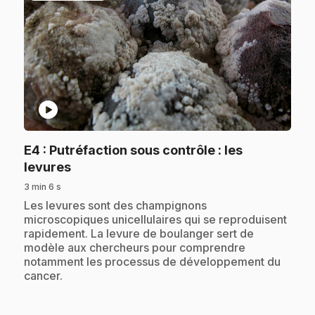
play_circle
E4
: Putréfaction sous contrôle : les
.
levures
3 min 6 s
.
Les levures sont des champignons
microscopiques unicellulaires qui se reproduisent
rapidement. La levure de boulanger sert de
modèle aux chercheurs pour comprendre
notamment les processus de développement du
cancer.