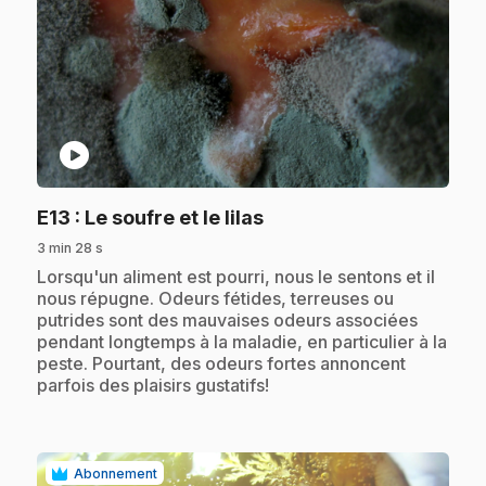
play_circle
.
E13
: Le soufre et le lilas
3 min 28 s
.
Lorsqu'un aliment est pourri, nous le sentons et il
nous répugne. Odeurs fétides, terreuses ou
putrides sont des mauvaises odeurs associées
pendant longtemps à la maladie, en particulier à la
peste. Pourtant, des odeurs fortes annoncent
parfois des plaisirs gustatifs!
Abonnement