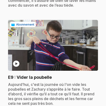
commencer, il s’assure de bien se laver les mains
avec du savon et avec de l’eau tiède.
Abonnement
play_circle
.
E9
: Vider la poubelle
.
Aujourd'hui, c'est la journée où l'on vide les
poubelles et Zachary s’apprête à le faire. Tout
d’abord, il vérifie qu’il a tout ce qu’il faut. Il prend
les gros sacs pleins de déchets et les ferme car
cela ne sent pas très bon.