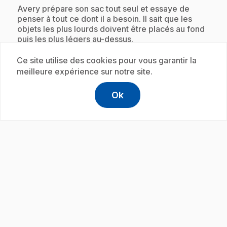
.
Avery prépare son sac tout seul et essaye de
penser à tout ce dont il a besoin. Il sait que les
objets les plus lourds doivent être placés au fond
puis les plus légers au-dessus.
Ce site utilise des cookies pour vous garantir la
meilleure expérience sur notre site.
Abonnement
Ok
help
Aide
Accéder à l
,Ce lien s'
play_circle
.
E19
: Vider mon sac à dos
.
C’est la fin de la journée pour Avery. La première
chose qu’il fait à son arrivée à la maison est de