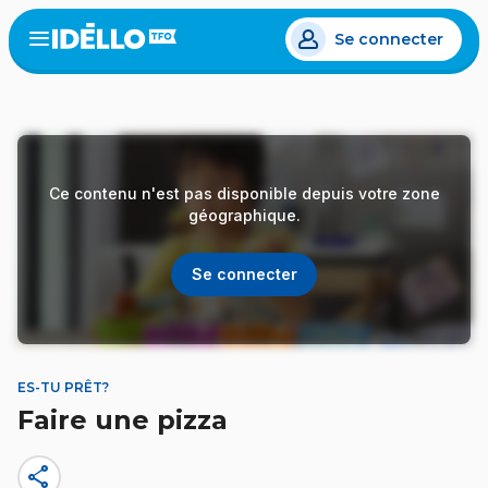
Aller
Se connecter
au
Open
the
contenu
menu
principal
Ce contenu n'est pas disponible depuis votre zone
géographique.
Se connecter
ES-TU PRÊT?
Faire une pizza
share