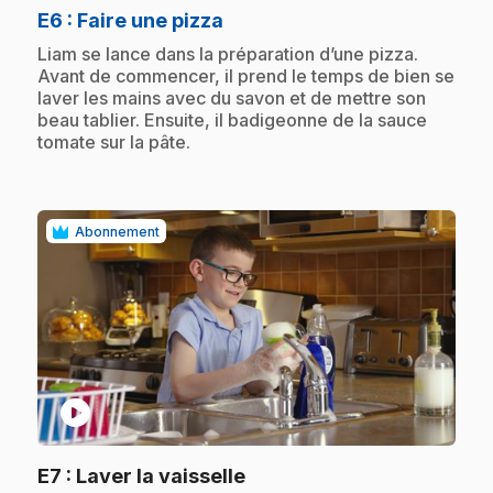
.
E6
: Faire une pizza
.
Liam se lance dans la préparation d’une pizza.
Avant de commencer, il prend le temps de bien se
laver les mains avec du savon et de mettre son
beau tablier. Ensuite, il badigeonne de la sauce
tomate sur la pâte.
Abonnement
play_circle
.
E7
: Laver la vaisselle